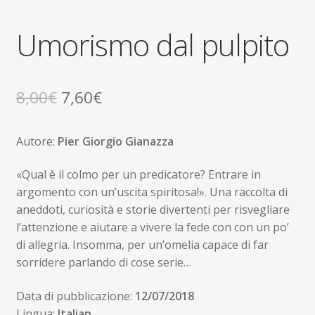
Umorismo dal pulpito
Il
Il
8,00
€
7,60
€
prezzo
prezzo
Autore:
Pier Giorgio Gianazza
originale
attuale
era:
è:
«Qual è il colmo per un predicatore? Entrare in
argomento con un’uscita spiritosa!». Una raccolta di
8,00€.
7,60€.
aneddoti, curiosità e storie divertenti per risvegliare
l’attenzione e aiutare a vivere la fede con con un po’
di allegria. Insomma, per un’omelia capace di far
sorridere parlando di cose serie…
Data di pubblicazione:
12/07/2018
Lingua:
Italian