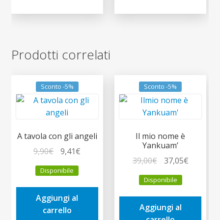
Prodotti correlati
Sconto -5%
Sconto -5%
A tavola con gli angeli
Il mio nome è
Yankuam’
Il
Il
9,90
€
9,41
€
Il
Il
39,00
€
37,05
€
prezzo
prezzo
Disponibile
prezzo
prezzo
originale
attuale
Disponibile
originale
attuale
era:
è:
era:
è:
Aggiungi al
9,90€.
9,41€.
Aggiungi al
39,00€.
37,05€.
carrello
carrello