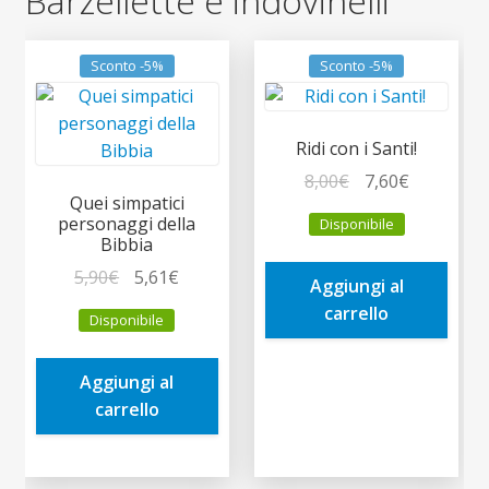
Barzellette e indovinelli
Sconto -5%
Sconto -5%
Ridi con i Santi!
Il
Il
8,00
€
7,60
€
Quei simpatici
prezzo
prezzo
personaggi della
Disponibile
originale
attuale
Bibbia
era:
è:
Il
Il
5,90
€
5,61
€
Aggiungi al
8,00€.
7,60€.
prezzo
prezzo
carrello
Disponibile
originale
attuale
era:
è:
Aggiungi al
5,90€.
5,61€.
carrello