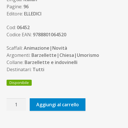
Pagine:
96
Editore:
ELLEDICI
Cod:
06452
Codice EAN:
9788801064520
Scaffali:
Animazione|Novità
Argomenti:
Barzellette|Chiesa|Umorismo
Collane:
Barzellette e indovinelli
Destinatari:
Tutti
Disponibile
Umorismo
Aggiungi al carrello
dal
pulpito
quantità