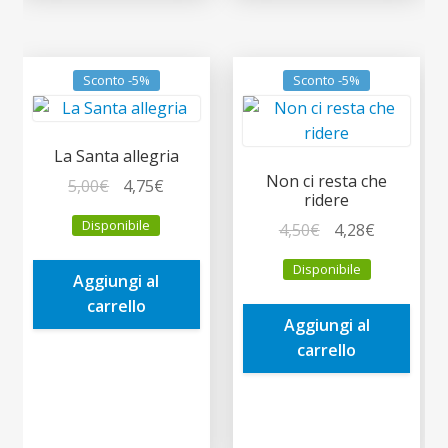
Sconto -5%
Sconto -5%
La Santa allegria
Non ci resta che
Il
Il
5,00
€
4,75
€
ridere
prezzo
prezzo
Disponibile
Il
Il
4,50
€
4,28
€
originale
attuale
prezzo
prezzo
era:
è:
Disponibile
originale
attuale
Aggiungi al
5,00€.
4,75€.
era:
è:
carrello
Aggiungi al
4,50€.
4,28€.
carrello