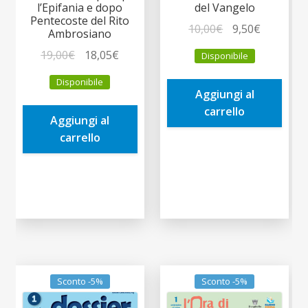
l’Epifania e dopo
del Vangelo
Pentecoste del Rito
Il
Il
10,00
€
9,50
€
Ambrosiano
prezzo
prezzo
Il
Il
19,00
€
18,05
€
Disponibile
originale
attuale
prezzo
prezzo
era:
è:
Disponibile
originale
attuale
Aggiungi al
10,00€.
9,50€.
era:
è:
carrello
Aggiungi al
19,00€.
18,05€.
carrello
Sconto -5%
Sconto -5%