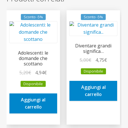
Sconto -5%
Sconto -5%
Diventare grandi
significa…
Adolescenti: le
domande che
Il
Il
5,00
€
4,75
€
scottano
prezzo
prezzo
Disponibile
Il
Il
5,20
€
4,94
€
originale
attuale
prezzo
prezzo
era:
è:
Disponibile
originale
attuale
Aggiungi al
5,00€.
4,75€.
era:
è:
carrello
Aggiungi al
5,20€.
4,94€.
carrello