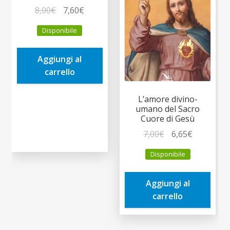
Il
Il
8,00
€
7,60
€
prezzo
prezzo
Disponibile
originale
attuale
era:
è:
Aggiungi al
8,00€.
7,60€.
carrello
L’amore divino-
umano del Sacro
Cuore di Gesù
Il
Il
7,00
€
6,65
€
prezzo
prezzo
Disponibile
originale
attuale
era:
è:
Aggiungi al
7,00€.
6,65€.
carrello