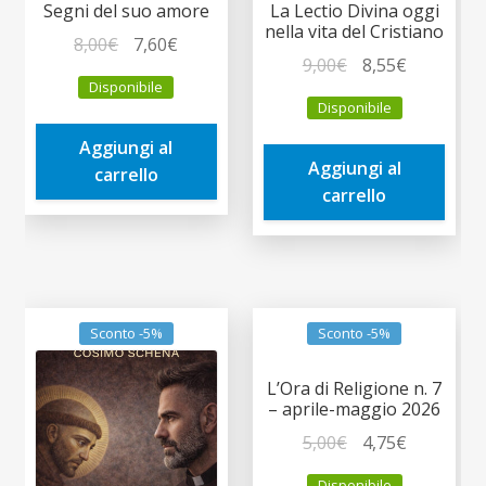
Segni del suo amore
La Lectio Divina oggi
nella vita del Cristiano
Il
Il
8,00
€
7,60
€
Il
Il
9,00
€
8,55
€
prezzo
prezzo
Disponibile
prezzo
prezzo
originale
attuale
Disponibile
originale
attuale
era:
è:
era:
è:
Aggiungi al
8,00€.
7,60€.
Aggiungi al
9,00€.
8,55€.
carrello
carrello
Sconto -5%
Sconto -5%
L’Ora di Religione n. 7
– aprile-maggio 2026
Il
Il
5,00
€
4,75
€
prezzo
prezzo
Disponibile