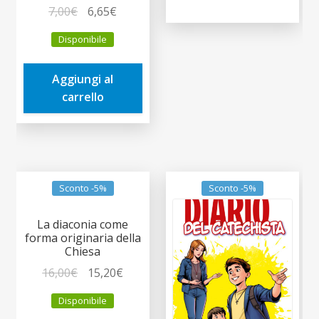
Il
Il
7,00
€
6,65
€
prezzo
prezzo
Disponibile
originale
attuale
era:
è:
Aggiungi al
7,00€.
6,65€.
carrello
Sconto -5%
Sconto -5%
La diaconia come
forma originaria della
Chiesa
Il
Il
16,00
€
15,20
€
prezzo
prezzo
Disponibile
originale
attuale