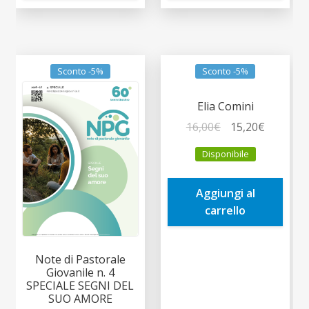
Sconto -5%
Sconto -5%
Elia Comini
Il
Il
16,00
€
15,20
€
prezzo
prezzo
Disponibile
originale
attuale
era:
è:
Aggiungi al
16,00€.
15,20€.
carrello
Note di Pastorale
Giovanile n. 4
SPECIALE SEGNI DEL
SUO AMORE