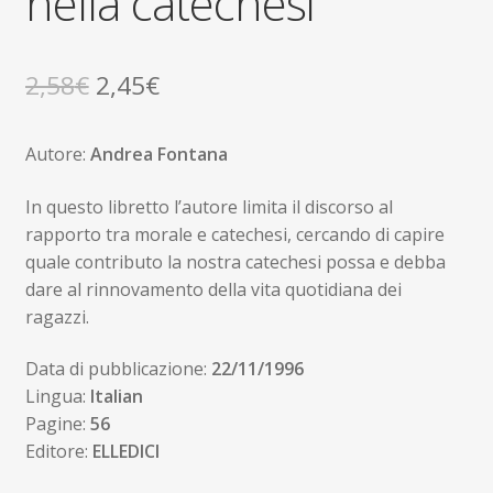
nella catechesi
Il
Il
2,58
€
2,45
€
prezzo
prezzo
Autore:
Andrea Fontana
originale
attuale
era:
è:
In questo libretto l’autore limita il discorso al
rapporto tra morale e catechesi, cercando di capire
2,58€.
2,45€.
quale contributo la nostra catechesi possa e debba
dare al rinnovamento della vita quotidiana dei
ragazzi.
Data di pubblicazione:
22/11/1996
Lingua:
Italian
Pagine:
56
Editore:
ELLEDICI