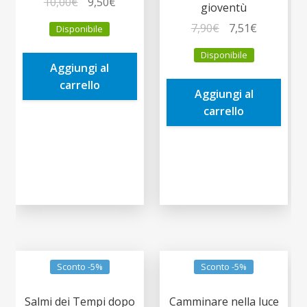
Il
Il
10,00
€
9,50
€
gioventù
prezzo
prezzo
Il
Il
7,90
€
7,51
€
Disponibile
originale
attuale
prezzo
prezzo
era:
è:
Disponibile
originale
attuale
Aggiungi al
10,00€.
9,50€.
era:
è:
carrello
Aggiungi al
7,90€.
7,51€.
carrello
Sconto -5%
Sconto -5%
Salmi dei Tempi dopo
Camminare nella luce