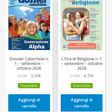
Dossier Catechista n.
L’Ora di Religione n. 1
1 – settembre –
– settembre – ottobre
ottobre 2026
2026
Il
Il
Il
Il
3,50
€
3,33
€
5,00
€
4,75
€
prezzo
prezzo
prezzo
prezzo
Disponibile
Disponibile
originale
attuale
originale
attuale
era:
è:
era:
è:
Aggiungi al
Aggiungi al
3,50€.
3,33€.
5,00€.
4,75€.
carrello
carrello