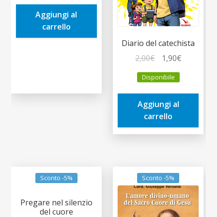
era:
è:
Aggiungi al
16,00€.
15,20€.
carrello
Diario del catechista
Il
Il
2,00
€
1,90
€
prezzo
prezzo
Disponibile
originale
attuale
era:
è:
Aggiungi al
2,00€.
1,90€.
carrello
Sconto -5%
Sconto -5%
Pregare nel silenzio
del cuore