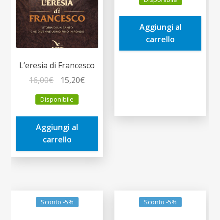
originale
attuale
era:
è:
Aggiungi al
5,00€.
4,75€.
carrello
L’eresia di Francesco
Il
Il
16,00
€
15,20
€
prezzo
prezzo
Disponibile
originale
attuale
era:
è:
Aggiungi al
16,00€.
15,20€.
carrello
Sconto -5%
Sconto -5%