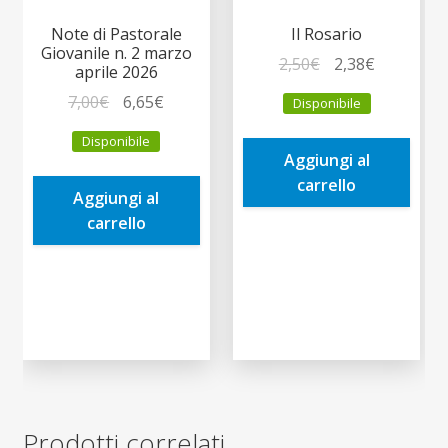
Note di Pastorale
Il Rosario
Giovanile n. 2 marzo
Il
Il
2,50
€
2,38
€
aprile 2026
prezzo
prezzo
Il
Il
7,00
€
6,65
€
Disponibile
originale
attuale
prezzo
prezzo
era:
è:
Disponibile
originale
attuale
Aggiungi al
2,50€.
2,38€.
era:
è:
carrello
Aggiungi al
7,00€.
6,65€.
carrello
Prodotti correlati