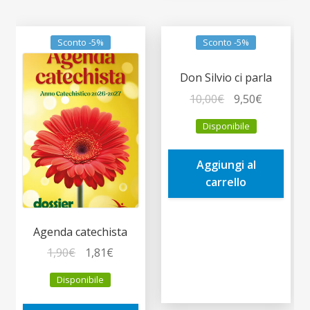
Sconto -5%
Sconto -5%
Don Silvio ci parla
Il
Il
10,00
€
9,50
€
prezzo
prezzo
Disponibile
originale
attuale
era:
è:
Aggiungi al
10,00€.
9,50€.
carrello
Agenda catechista
Il
Il
1,90
€
1,81
€
prezzo
prezzo
Disponibile
originale
attuale
era:
è: