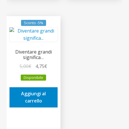
Sconto -5%
Diventare grandi
significa…
Il
Il
5,00
€
4,75
€
prezzo
prezzo
Disponibile
originale
attuale
era:
è:
Aggiungi al
5,00€.
4,75€.
carrello