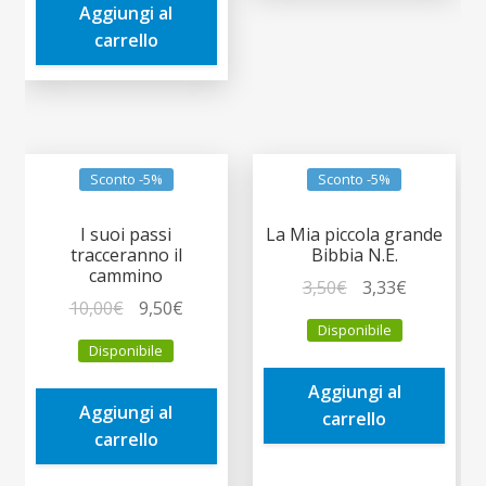
Aggiungi al
1,90€.
1,81€.
carrello
Sconto -5%
Sconto -5%
I suoi passi
La Mia piccola grande
tracceranno il
Bibbia N.E.
cammino
Il
Il
3,50
€
3,33
€
Il
Il
10,00
€
9,50
€
prezzo
prezzo
Disponibile
prezzo
prezzo
originale
attuale
Disponibile
originale
attuale
era:
è:
era:
è:
Aggiungi al
3,50€.
3,33€.
Aggiungi al
10,00€.
9,50€.
carrello
carrello