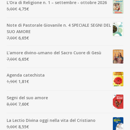
L'Ora di Religione n. 1 – settembre - ottobre 2026
era:
è:
Il
Il
5,00
€
4,75
€
3,50€.
3,33€.
prezzo
prezzo
originale
attuale
Note di Pastorale Giovanile n. 4 SPECIALE SEGNI DEL
era:
è:
SUO AMORE
5,00€.
4,75€.
Il
Il
7,00
€
6,65
€
prezzo
prezzo
originale
attuale
L’amore divino-umano del Sacro Cuore di Gesù
era:
è:
Il
Il
7,00
€
6,65
€
7,00€.
6,65€.
prezzo
prezzo
originale
attuale
Agenda catechista
era:
è:
Il
Il
1,90
€
1,81
€
7,00€.
6,65€.
prezzo
prezzo
originale
attuale
Segni del suo amore
era:
è:
Il
Il
8,00
€
7,60
€
1,90€.
1,81€.
prezzo
prezzo
originale
attuale
La Lectio Divina oggi nella vita del Cristiano
era:
è:
Il
Il
9,00
€
8,55
€
8,00€.
7,60€.