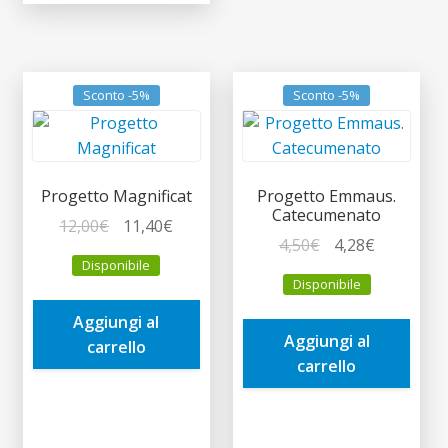
Sconto -5%
Sconto -5%
Progetto Magnificat
Progetto Emmaus.
Catecumenato
Il
Il
12,00
€
11,40
€
Il
Il
4,50
€
4,28
€
prezzo
prezzo
Disponibile
prezzo
prezzo
originale
attuale
Disponibile
originale
attuale
era:
è:
era:
è:
Aggiungi al
12,00€.
11,40€.
Aggiungi al
4,50€.
4,28€.
carrello
carrello