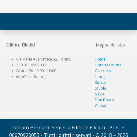
Editrice Elledici
Mappa del sito
Via Maria Ausiliatrice 32, Torino
Home
+39 011 9552 111
Libreria OnLine
Orari uffici: 9.00 - 18:00
Catechesi
info@elledici.org
Liturgia
Riviste
Scuola
News
Don Bosco
Contatti
Istituto Bernardi Semeria Editrice Elledici - P.I./C.F.
00070920053 - Tutti i diritti riservati - © 2018 – 2026