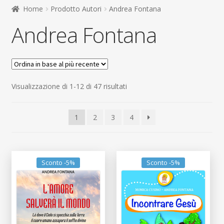
child
Home
Prodotto Autori
Andrea Fontana
Espandi
Contatti
Andrea Fontana
il
menu
Espandi
Don Bosco
child
il
menu
child
Ordina
Visualizzazione di 1-12 di 47 risultati
in
base
1
2
3
4
al
più
recente
Sconto -5%
Sconto -5%