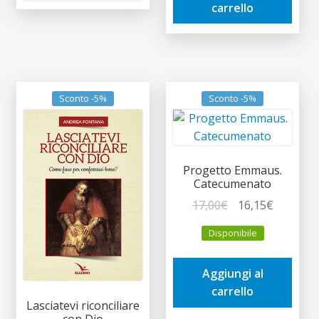
carrello
Sconto -5%
Sconto -5%
Progetto Emmaus.
Catecumenato
Il
Il
17,00
€
16,15
€
prezzo
prezzo
Disponibile
originale
attuale
era:
è:
Aggiungi al
17,00€.
16,15€.
carrello
Lasciatevi riconciliare