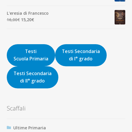
prezzo
prezzo
originale
attuale
L'eresia di Francesco
era:
è:
Il
Il
16,00
€
15,20
€
9,00€.
8,55€.
prezzo
prezzo
originale
attuale
era:
è:
16,00€.
15,20€.
Testi
Testi Secondaria
Scuola Primaria
di I° grado
Testi Secondaria
di II° grado
Scaffali
Ultime Primaria