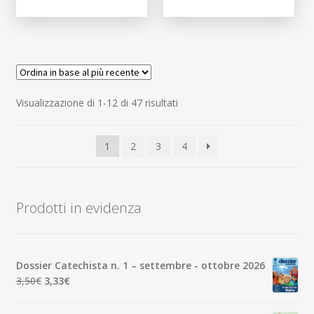
Ordina
Visualizzazione di 1-12 di 47 risultati
in
base
1
2
3
4
al
più
recente
Prodotti in evidenza
Dossier Catechista n. 1 – settembre - ottobre 2026
Il
Il
3,50
€
3,33
€
prezzo
prezzo
originale
attuale