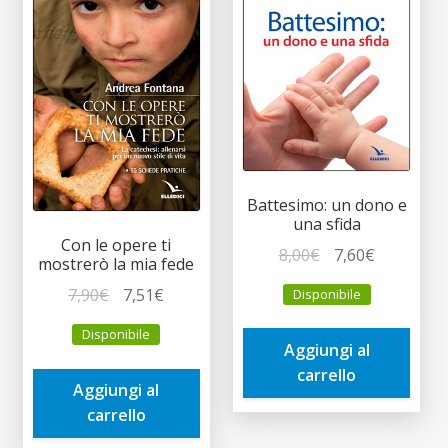
Battesimo: un dono e
una sfida
Con le opere ti
Il
Il
8,00
€
7,60
€
mostrerò la mia fede
prezzo
prezzo
Il
Il
7,90
€
7,51
€
Disponibile
originale
attuale
prezzo
prezzo
era:
è:
Disponibile
originale
attuale
Aggiungi al
8,00€.
7,60€.
era:
è:
carrello
Aggiungi al
7,90€.
7,51€.
carrello