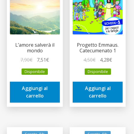
L’amore salverà il
Progetto Emmaus.
mondo
Catecumenato 1
Il
Il
Il
Il
7,90
€
7,51
€
4,50
€
4,28
€
prezzo
prezzo
prezzo
prezzo
Disponibile
Disponibile
originale
attuale
originale
attuale
era:
è:
era:
è:
Aggiungi al
Aggiungi al
7,90€.
7,51€.
4,50€.
4,28€.
carrello
carrello
Sconto -5%
Sconto -5%