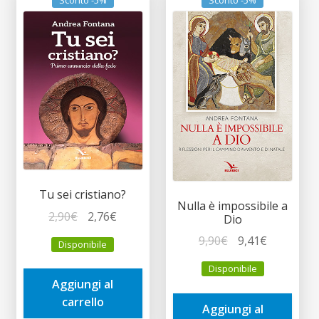
Tu sei cristiano?
Nulla è impossibile a
Il
Il
2,90
€
2,76
€
Dio
prezzo
prezzo
Il
Il
9,90
€
9,41
€
Disponibile
originale
attuale
prezzo
prezzo
era:
è:
Disponibile
originale
attuale
Aggiungi al
2,90€.
2,76€.
era:
è:
carrello
Aggiungi al
9,90€.
9,41€.