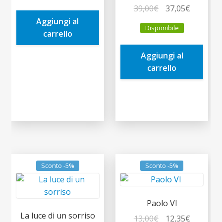
Il
Il
39,00
€
37,05
€
era:
è:
prezzo
prezzo
Aggiungi al
9,90€.
9,41€.
Disponibile
originale
attuale
carrello
era:
è:
Aggiungi al
39,00€.
37,05€.
carrello
Sconto -5%
Sconto -5%
Paolo VI
La luce di un sorriso
Il
Il
13,00
€
12,35
€