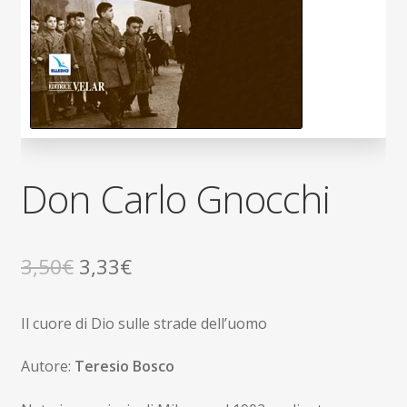
Don Carlo Gnocchi
Il
Il
3,50
€
3,33
€
prezzo
prezzo
Il cuore di Dio sulle strade dell’uomo
originale
attuale
era:
è:
Autore:
Teresio Bosco
3,50€.
3,33€.