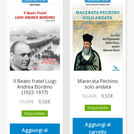
Il Beato fratel Luigi
Macerata Pechino
Andrea Bordino
solo andata
(1922-1977)
Il
Il
10,00
€
9,50
€
Il
Il
10,00
€
9,50
€
prezzo
prezzo
Disponibile
prezzo
prezzo
originale
attuale
Disponibile
originale
attuale
era:
è:
era:
è:
Aggiungi al
10,00€.
9,50€.
Aggiungi al
10,00€.
9,50€.
carrello