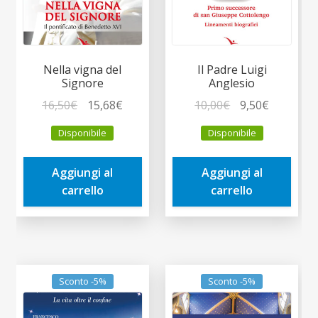
Nella vigna del
Il Padre Luigi
Signore
Anglesio
Il
Il
Il
Il
16,50
€
15,68
€
10,00
€
9,50
€
prezzo
prezzo
prezzo
prezzo
Disponibile
Disponibile
originale
attuale
originale
attuale
era:
è:
era:
è:
Aggiungi al
Aggiungi al
16,50€.
15,68€.
10,00€.
9,50€.
carrello
carrello
Sconto -5%
Sconto -5%