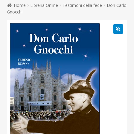
child
Home
Libreria Online
Testimoni della fede
Don Carlo
Espandi
Contatti
Gnocchi
il
menu
Espandi
Don Bosco
child
il
menu
child