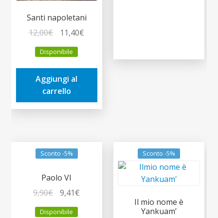
Santi napoletani
Il
Il
12,00
€
11,40
€
prezzo
prezzo
Disponibile
originale
attuale
era:
è:
Aggiungi al
12,00€.
11,40€.
carrello
Sconto -5%
Sconto -5%
Paolo VI
Il
Il
9,90
€
9,41
€
Il mio nome è
prezzo
prezzo
Yankuam’
Disponibile
originale
attuale