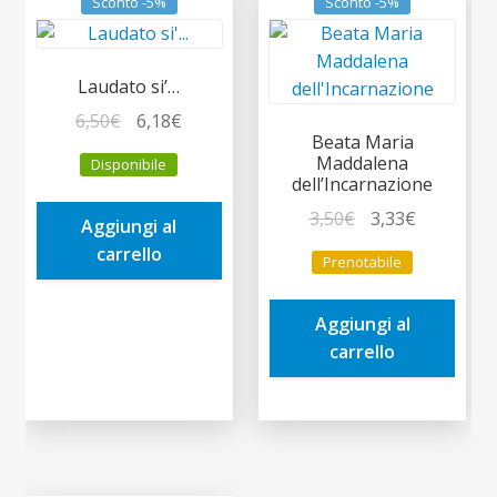
Sconto -5%
Sconto -5%
Laudato si’…
Il
Il
6,50
€
6,18
€
Beata Maria
prezzo
prezzo
Maddalena
Disponibile
originale
attuale
dell’Incarnazione
era:
è:
Il
Il
3,50
€
3,33
€
Aggiungi al
6,50€.
6,18€.
prezzo
prezzo
carrello
Prenotabile
originale
attuale
era:
è:
Aggiungi al
3,50€.
3,33€.
carrello