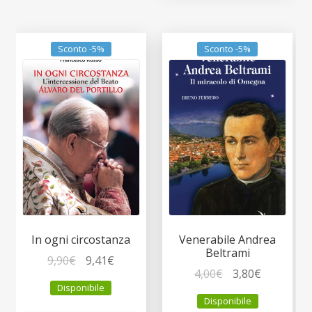
Sconto -5%
Sconto -5%
In ogni circostanza
Venerabile Andrea
Beltrami
Il
Il
9,90
€
9,41
€
Il
Il
4,00
€
3,80
€
prezzo
prezzo
Disponibile
prezzo
prezzo
originale
attuale
Disponibile
originale
attuale