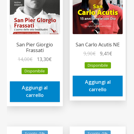
San Pier Giorgio
San Carlo Acutis NE
Frassati
Il
Il
9,90
€
9,41
€
Il
Il
14,00
€
13,30
€
prezzo
prezzo
Disponibile
prezzo
prezzo
originale
attuale
Disponibile
originale
attuale
era:
è:
era:
è:
Aggiungi al
9,90€.
9,41€.
Aggiungi al
14,00€.
13,30€.
carrello
carrello
Sconto -5%
Sconto -5%