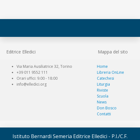
Editrice Elledici
Mappa del sito
Via Maria Ausiliatrice 32, Torino
Home
+39 011 9552 111
Libreria OnLine
Orari uffici: 9.00 - 18:00
Catechesi
info@elledici.org
Liturgia
Riviste
Scuola
News
Don Bosco
Contatti
Istituto Bernardi Semeria Editrice Elledici - P.I./C.F.