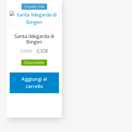
Sconto -5%
Santa Ildegarda di
Bingen
Il
Il
3,50
€
3,33
€
prezzo
prezzo
Disponibile
originale
attuale
era:
è:
Aggiungi al
3,50€.
3,33€.
carrello