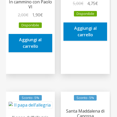
In cammino con Paolo
Il
Il
5,00
€
4,75
€
VI
prezzo
prezzo
Disponibile
Il
Il
2,00
€
1,90
€
originale
attuale
prezzo
prezzo
era:
è:
Disponibile
originale
attuale
Aggiungi al
5,00€.
4,75€.
era:
è:
carrello
Aggiungi al
2,00€.
1,90€.
carrello
Sconto -5%
Sconto -5%
Santa Maddalena di
Canossa