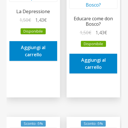
La Depressione
Educare come don
Il
Il
1,50
€
1,43
€
Bosco?
prezzo
prezzo
Disponibile
Il
Il
1,50
€
1,43
€
originale
attuale
prezzo
prezzo
era:
è:
Disponibile
originale
attuale
Aggiungi al
1,50€.
1,43€.
era:
è:
carrello
Aggiungi al
1,50€.
1,43€.
carrello
Sconto -5%
Sconto -5%