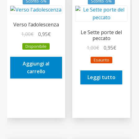
Sconto -5%
Sconto -5%
Verso l’adolescenza
Le Sette porte del
Il
Il
1,00
€
0,95
€
peccato
prezzo
prezzo
Disponibile
Il
Il
1,00
€
0,95
€
originale
attuale
prezzo
prezzo
era:
è:
Esaurito
originale
attuale
Aggiungi al
1,00€.
0,95€.
era:
è:
carrello
Leggi tutto
1,00€.
0,95€.