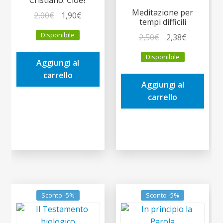
Cristiano. Cioè?
Meditazione per
Il
Il
2,00
€
1,90
€
tempi difficili
prezzo
prezzo
Disponibile
Il
Il
2,50
€
2,38
€
originale
attuale
prezzo
prezzo
era:
è:
Disponibile
originale
attuale
Aggiungi al
2,00€.
1,90€.
era:
è:
carrello
Aggiungi al
2,50€.
2,38€.
carrello
Sconto -5%
Sconto -5%