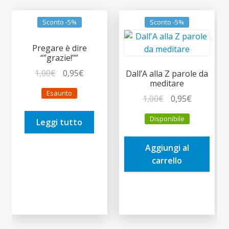
Sconto -5%
Sconto -5%
Pregare è dire
“”grazie!””
Il
Il
1,00
€
0,95
€
Dall’A alla Z parole da
meditare
prezzo
prezzo
Esaurito
originale
attuale
Il
Il
1,00
€
0,95
€
era:
è:
prezzo
prezzo
Disponibile
Leggi tutto
1,00€.
0,95€.
originale
attuale
era:
è:
Aggiungi al
1,00€.
0,95€.
carrello