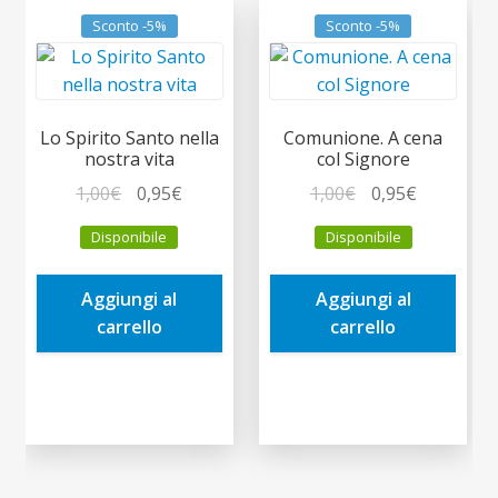
Sconto -5%
Sconto -5%
Lo Spirito Santo nella
Comunione. A cena
nostra vita
col Signore
Il
Il
Il
Il
1,00
€
0,95
€
1,00
€
0,95
€
prezzo
prezzo
prezzo
prezzo
Disponibile
Disponibile
originale
attuale
originale
attuale
era:
è:
era:
è:
Aggiungi al
Aggiungi al
1,00€.
0,95€.
1,00€.
0,95€.
carrello
carrello