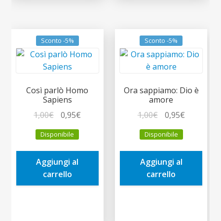
Sconto -5%
Sconto -5%
Così parlò Homo
Ora sappiamo: Dio è
Sapiens
amore
Il
Il
Il
Il
1,00
€
0,95
€
1,00
€
0,95
€
prezzo
prezzo
prezzo
prezzo
Disponibile
Disponibile
originale
attuale
originale
attuale
era:
è:
era:
è:
Aggiungi al
Aggiungi al
1,00€.
0,95€.
1,00€.
0,95€.
carrello
carrello