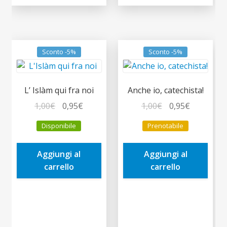
Sconto -5%
Sconto -5%
L’ Islàm qui fra noi
Anche io, catechista!
Il
Il
Il
Il
1,00
€
0,95
€
1,00
€
0,95
€
prezzo
prezzo
prezzo
prezzo
Disponibile
Prenotabile
originale
attuale
originale
attuale
era:
è:
era:
è:
Aggiungi al
Aggiungi al
1,00€.
0,95€.
1,00€.
0,95€.
carrello
carrello