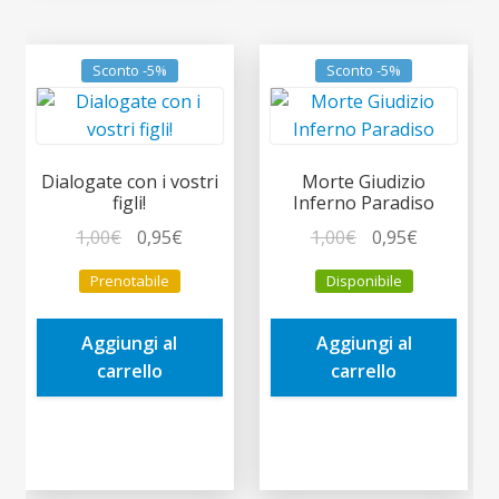
Sconto -5%
Sconto -5%
Dialogate con i vostri
Morte Giudizio
figli!
Inferno Paradiso
Il
Il
Il
Il
1,00
€
0,95
€
1,00
€
0,95
€
prezzo
prezzo
prezzo
prezzo
Prenotabile
Disponibile
originale
attuale
originale
attuale
era:
è:
era:
è:
Aggiungi al
Aggiungi al
1,00€.
0,95€.
1,00€.
0,95€.
carrello
carrello