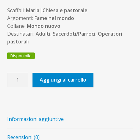
Scaffali:
Maria|Chiesa e pastorale
Argomenti:
Fame nel mondo
Collane:
Mondo nuovo
Destinatari:
Adulti, Sacerdoti/Parroci, Operatori
pastorali
Disponibile
Cristiani
Aggiungi al carrello
e
fame
nel
mondo
quantità
Informazioni aggiuntive
Recensioni (0)