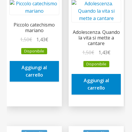
Piccolo catechismo
mariano
Adolescenza. Quando
la vita si mette a
Il
Il
1,50
€
1,43
€
cantare
prezzo
prezzo
Disponibile
Il
Il
1,50
€
1,43
€
originale
attuale
prezzo
prezzo
era:
è:
Disponibile
originale
attuale
Aggiungi al
1,50€.
1,43€.
era:
è:
carrello
Aggiungi al
1,50€.
1,43€.
carrello