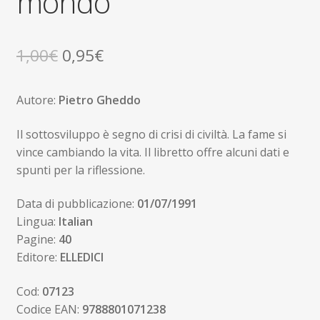
mondo
Il
Il
1,00
€
0,95
€
prezzo
prezzo
Autore:
Pietro Gheddo
originale
attuale
era:
è:
Il sottosviluppo è segno di crisi di civiltà. La fame si
vince cambiando la vita. Il libretto offre alcuni dati e
1,00€.
0,95€.
spunti per la riflessione.
Data di pubblicazione:
01/07/1991
Lingua:
Italian
Pagine:
40
Editore:
ELLEDICI
Cod:
07123
Codice EAN:
9788801071238