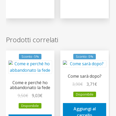
Prodotti correlati
Sconto -5%
Sconto -5%
Come sarà dopo?
Come e perché ho
Il
Il
3,90
€
3,71
€
abbandonato la fede
prezzo
prezzo
Disponibile
Il
Il
9,50
€
9,03
€
originale
attuale
prezzo
prezzo
era:
è:
Disponibile
originale
attuale
Aggiungi al
3,90€.
3,71€.
era:
è:
carrello