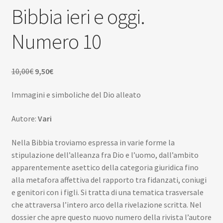
Scuola
Bibbia ieri e oggi.
Contatti
Numero 10
Don Bosco
Il
Il
10,00
€
9,50
€
prezzo
prezzo
Immagini e simboliche del Dio alleato
originale
attuale
era:
è:
Autore:
Vari
10,00€.
9,50€.
Nella Bibbia troviamo espressa in varie forme la
stipulazione dell’alleanza fra Dio e l’uomo, dall’ambito
apparentemente asettico della categoria giuridica fino
alla metafora affettiva del rapporto tra fidanzati, coniugi
e genitori con i figli. Si tratta di una tematica trasversale
che attraversa l’intero arco della rivelazione scritta. Nel
dossier che apre questo nuovo numero della rivista l’autore