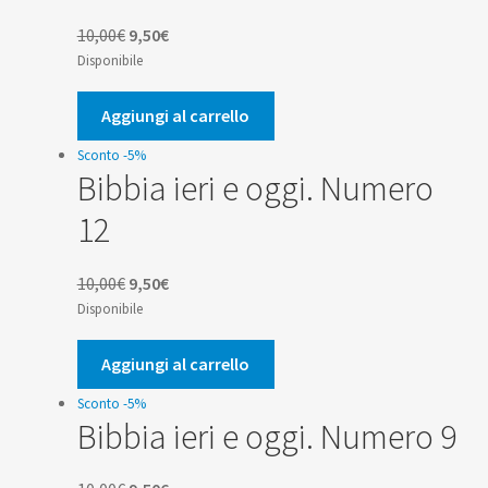
Il
Il
10,00
€
9,50
€
prezzo
prezzo
Disponibile
originale
attuale
era:
è:
Aggiungi al carrello
10,00€.
9,50€.
Sconto -5%
Bibbia ieri e oggi. Numero
12
Il
Il
10,00
€
9,50
€
prezzo
prezzo
Disponibile
originale
attuale
era:
è:
Aggiungi al carrello
10,00€.
9,50€.
Sconto -5%
Bibbia ieri e oggi. Numero 9
Il
Il