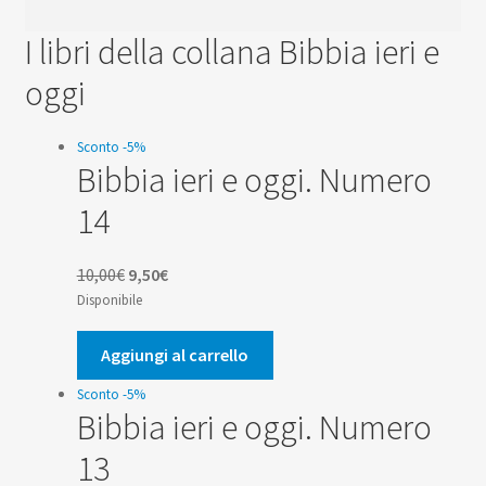
I libri della collana Bibbia ieri e
oggi
Sconto -5%
Bibbia ieri e oggi. Numero
14
Il
Il
10,00
€
9,50
€
prezzo
prezzo
Disponibile
originale
attuale
era:
è:
Aggiungi al carrello
10,00€.
9,50€.
Sconto -5%
Bibbia ieri e oggi. Numero
13