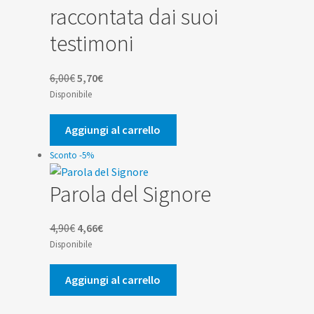
raccontata dai suoi
testimoni
Il
Il
6,00
€
5,70
€
prezzo
prezzo
Disponibile
originale
attuale
era:
è:
Aggiungi al carrello
6,00€.
5,70€.
Sconto -5%
Parola del Signore
Il
Il
4,90
€
4,66
€
prezzo
prezzo
Disponibile
originale
attuale
era:
è:
Aggiungi al carrello
4,90€.
4,66€.