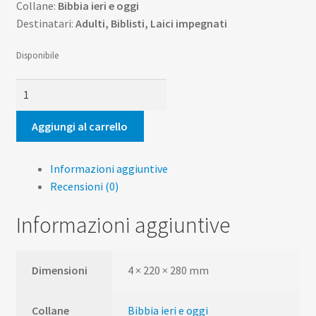
Collane:
Bibbia ieri e oggi
Destinatari:
Adulti, Biblisti, Laici impegnati
Disponibile
Bibbia
ieri
e
Aggiungi al carrello
oggi.
Numero
Informazioni aggiuntive
10
Recensioni (0)
quantità
Informazioni aggiuntive
Dimensioni
4 × 220 × 280 mm
Collane
Bibbia ieri e oggi