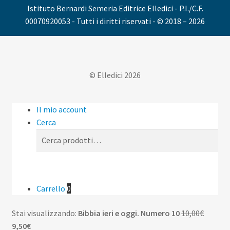
Istituto Bernardi Semeria Editrice Elledici - P.I./C.F.
00070920053 - Tutti i diritti riservati - © 2018 – 2026
© Elledici 2026
Il mio account
Cerca
Cerca:
Cerca
Carrello
0
Il
Stai visualizzando:
Bibbia ieri e oggi. Numero 10
10,00
€
Il
prezzo
9,50
€