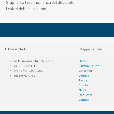
Graphé. La testimonianza del discepolo
I colori dell'educazione
Editrice Elledici
Mappa del sito
Via Maria Ausiliatrice 32, Torino
Home
+39 011 9552 111
Libreria OnLine
Orari uffici: 9.00 - 18:00
Catechesi
info@elledici.org
Liturgia
Riviste
Scuola
News
Don Bosco
Contatti