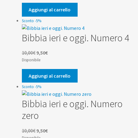
originale
attuale
era:
è:
Aggiungi al carrello
10,00€.
9,50€.
Sconto -5%
Bibbia ieri e oggi. Numero 4
Il
Il
10,00
€
9,50
€
prezzo
prezzo
Disponibile
originale
attuale
era:
è:
Aggiungi al carrello
10,00€.
9,50€.
Sconto -5%
Bibbia ieri e oggi. Numero
zero
Il
Il
10,00
€
9,50
€
prezzo
prezzo
Disponibile