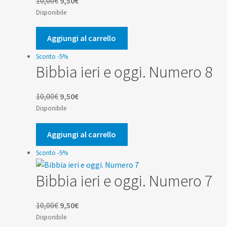
10,00
€
9,50
€
prezzo
prezzo
Disponibile
originale
attuale
era:
è:
Aggiungi al carrello
10,00€.
9,50€.
Sconto -5%
Bibbia ieri e oggi. Numero 8
Il
Il
10,00
€
9,50
€
prezzo
prezzo
Disponibile
originale
attuale
era:
è:
Aggiungi al carrello
10,00€.
9,50€.
Sconto -5%
Bibbia ieri e oggi. Numero 7
Il
Il
10,00
€
9,50
€
prezzo
prezzo
Disponibile