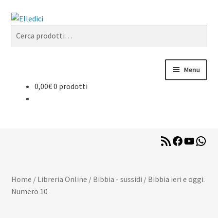
Vai
Vai
Cerca
alla
al
Cerca:
navigazione
contenuto
Menu
0,00
€
0 prodotti
Libreria Online
Catechesi
RSS
Facebook
YouTub
Wha
Liturgia
Feed
Sussidi
Home
/
Libreria Online
/
Bibbia - sussidi
/
Bibbia ieri e oggi.
Numero 10
Riviste