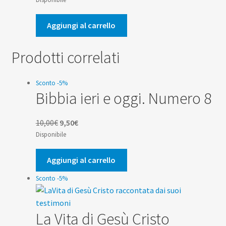
originale
attuale
era:
è:
Aggiungi al carrello
10,00€.
9,50€.
Prodotti correlati
Sconto -5%
Bibbia ieri e oggi. Numero 8
Il
Il
10,00
€
9,50
€
prezzo
prezzo
Disponibile
originale
attuale
era:
è:
Aggiungi al carrello
10,00€.
9,50€.
Sconto -5%
La Vita di Gesù Cristo