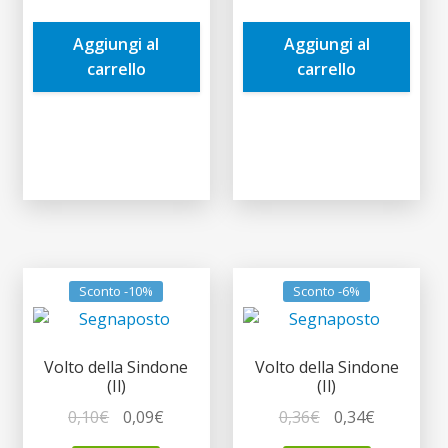
era:
è:
era:
è:
Aggiungi al
Aggiungi al
0,36€.
0,34€.
0,21€.
0,20€.
carrello
carrello
Sconto -10%
Sconto -6%
Volto della Sindone
Volto della Sindone
(Il)
(Il)
Il
Il
Il
Il
0,10
€
0,09
€
0,36
€
0,34
€
prezzo
prezzo
prezzo
prezzo