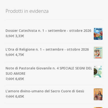
recente
Prodotti in evidenza
Dossier Catechista n. 1 – settembre - ottobre 2026
Il
Il
3,50
€
3,33
€
prezzo
prezzo
originale
attuale
L'Ora di Religione n. 1 – settembre - ottobre 2026
era:
è:
Il
Il
5,00
€
4,75
€
3,50€.
3,33€.
prezzo
prezzo
originale
attuale
Note di Pastorale Giovanile n. 4 SPECIALE SEGNI DEL
era:
è:
SUO AMORE
5,00€.
4,75€.
Il
Il
7,00
€
6,65
€
prezzo
prezzo
originale
attuale
L’amore divino-umano del Sacro Cuore di Gesù
era:
è:
Il
Il
7,00
€
6,65
€
7,00€.
6,65€.
prezzo
prezzo
originale
attuale