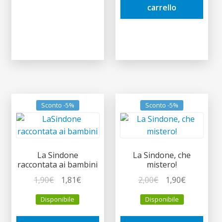
carrello
Sconto -5%
Sconto -5%
La Sindone
La Sindone, che
raccontata ai bambini
mistero!
Il
Il
Il
Il
1,90
€
1,81
€
2,00
€
1,90
€
prezzo
prezzo
prezzo
prezzo
Disponibile
Disponibile
originale
attuale
originale
attuale
era:
è:
era:
è: