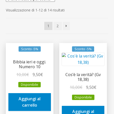
child
Espandi
Contatti
Ordina
Visualizzazione di 1-12 di 14 risultati
il
in
menu
Espandi
Don Bosco
base
child
il
1
2
al
menu
più
child
recente
Sconto -5%
Sconto -5%
Bibbia ieri e oggi.
Numero 10
Il
Il
10,00
€
9,50
€
Cos’è la verità? (Gv
18,38)
prezzo
prezzo
Disponibile
originale
attuale
Il
Il
10,00
€
9,50
€
era:
è:
prezzo
prezzo
Disponibile
Aggiungi al
10,00€.
9,50€.
originale
attuale
carrello
era:
è:
Aggiungi al
10,00€.
9,50€.