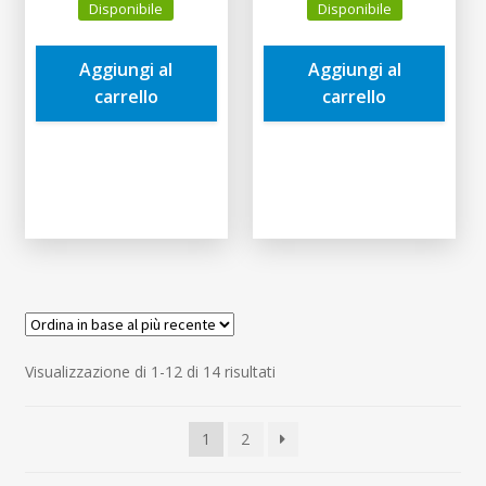
Disponibile
Disponibile
originale
attuale
originale
attuale
era:
è:
era:
è:
Aggiungi al
Aggiungi al
0,10€.
0,09€.
0,36€.
0,34€.
carrello
carrello
Ordina
Visualizzazione di 1-12 di 14 risultati
in
base
1
2
al
più