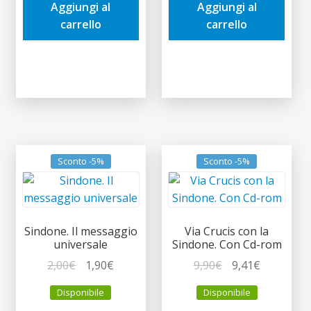
Aggiungi al
Aggiungi al
1,90€.
1,81€.
2,00€.
1,90€.
carrello
carrello
Sconto -5%
Sconto -5%
Sindone. Il messaggio
Via Crucis con la
universale
Sindone. Con Cd-rom
Il
Il
Il
Il
2,00
€
1,90
€
9,90
€
9,41
€
prezzo
prezzo
prezzo
prezzo
Disponibile
Disponibile
originale
attuale
originale
attuale