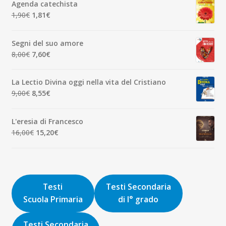
Agenda catechista
era:
è:
Il
Il
1,90
€
1,81
€
7,00€.
6,65€.
prezzo
prezzo
originale
attuale
Segni del suo amore
era:
è:
Il
Il
8,00
€
7,60
€
1,90€.
1,81€.
prezzo
prezzo
originale
attuale
La Lectio Divina oggi nella vita del Cristiano
era:
è:
Il
Il
9,00
€
8,55
€
8,00€.
7,60€.
prezzo
prezzo
originale
attuale
L'eresia di Francesco
era:
è:
Il
Il
16,00
€
15,20
€
9,00€.
8,55€.
prezzo
prezzo
originale
attuale
era:
è:
16,00€.
15,20€.
Testi
Testi Secondaria
Scuola Primaria
di I° grado
Testi Secondaria