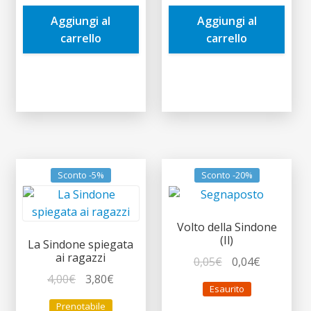
era:
è:
era:
è:
Aggiungi al
Aggiungi al
2,00€.
1,90€.
9,90€.
9,41€.
carrello
carrello
Sconto -5%
Sconto -20%
Volto della Sindone
(Il)
La Sindone spiegata
ai ragazzi
Il
Il
0,05
€
0,04
€
Il
Il
prezzo
prezzo
4,00
€
3,80
€
Esaurito
prezzo
prezzo
originale
attuale
Prenotabile