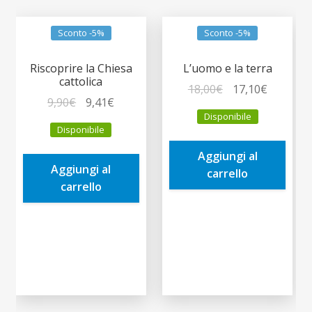
Sconto -5%
Sconto -5%
Riscoprire la Chiesa
L’uomo e la terra
cattolica
Il
Il
18,00
€
17,10
€
Il
Il
9,90
€
9,41
€
prezzo
prezzo
Disponibile
prezzo
prezzo
originale
attuale
Disponibile
originale
attuale
era:
è:
era:
è:
Aggiungi al
18,00€.
17,10€.
Aggiungi al
9,90€.
9,41€.
carrello
carrello