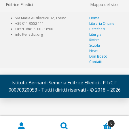
Editrice Elledici
Mappa del sito
Via Maria Ausiliatrice 32, Torino
Home
+39 011 9552 111
Libreria OnLine
Orari uffici: 9.00 - 18:00
Catechesi
info@elledici.org
Liturgia
Riviste
Scuola
News
Don Bosco
Contatti
Istituto Bernardi Semeria Editrice Elledici - P.I./C.F.
00070920053 - Tutti i diritti riservati - © 2018 – 2026
© Elledici 2026
0