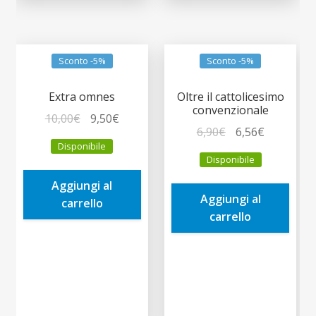
Sconto -5%
Sconto -5%
Extra omnes
Oltre il cattolicesimo
convenzionale
Il
Il
10,00
€
9,50
€
Il
Il
6,90
€
6,56
€
prezzo
prezzo
Disponibile
prezzo
prezzo
originale
attuale
Disponibile
originale
attuale
era:
è:
era:
è:
Aggiungi al
10,00€.
9,50€.
Aggiungi al
6,90€.
6,56€.
carrello
carrello