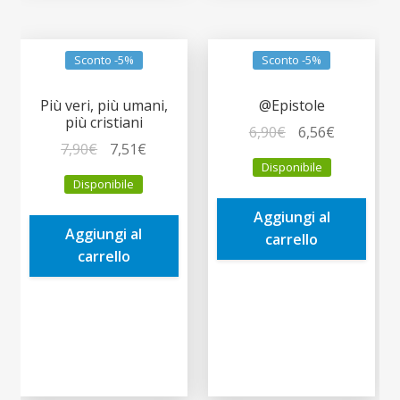
Sconto -5%
Sconto -5%
Più veri, più umani,
@Epistole
più cristiani
Il
Il
6,90
€
6,56
€
Il
Il
7,90
€
7,51
€
prezzo
prezzo
Disponibile
prezzo
prezzo
originale
attuale
Disponibile
originale
attuale
era:
è:
era:
è:
Aggiungi al
6,90€.
6,56€.
Aggiungi al
7,90€.
7,51€.
carrello
carrello