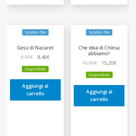
Sconto -5%
Sconto -5%
Gesù di Nazaret
Che idea di Chiesa
abbiamo?
Il
Il
8,90
€
8,46
€
Il
Il
16,00
€
15,20
€
prezzo
prezzo
Disponibile
prezzo
prezzo
originale
attuale
Disponibile
originale
attuale
era:
è:
era:
è:
Aggiungi al
8,90€.
8,46€.
Aggiungi al
16,00€.
15,20€.
carrello
carrello