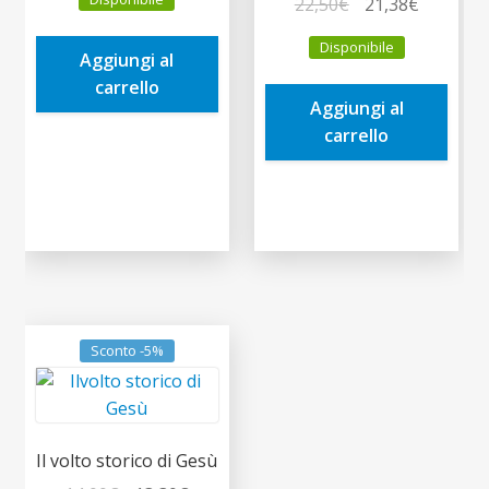
Il
Il
22,50
€
21,38
€
originale
attuale
prezzo
prezzo
era:
è:
Disponibile
originale
attuale
Aggiungi al
15,00€.
14,25€.
era:
è:
carrello
Aggiungi al
22,50€.
21,38€.
carrello
Sconto -5%
Il volto storico di Gesù