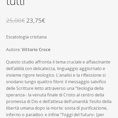
tutti
Il
Il
25,00
€
23,75
€
prezzo
prezzo
Escatologia cristiana
originale
attuale
era:
è:
Autore:
Vittorio Croce
25,00€.
23,75€.
Questo studio affronta il tema cruciale e affascinante
dell’aldilà con delicatezza, linguaggio aggiornato e
insieme rigore teologico. L’analisi e la riflessione si
snodano lungo quattro filoni: il messaggio salvifico
delle Scritture letto attraverso una “teologia della
speranza-: la venuta finale di Cristo al centro della
promessa di Dio e dell’attesa dell’umanità: l’esito della
libertà umana dopo la morte: sosta di purificazione,
inferno o paradiso: e infine “l’oggi del futuro- (per