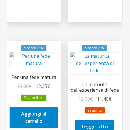
Sconto -5%
Sconto -5%
Per una fede matura
La maturità
Il
Il
13,00
€
12,35
€
dell’esperienza di fede
prezzo
prezzo
Disponibile
Il
Il
12,00
€
11,40
€
originale
attuale
prezzo
prezzo
era:
è:
Esaurito
originale
attuale
Aggiungi al
13,00€.
12,35€.
era:
è:
carrello
Leggi tutto
12,00€.
11,40€.