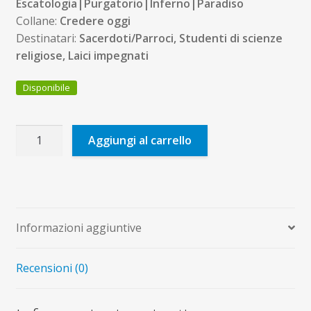
Escatologia|Purgatorio|Inferno|Paradiso
Collane:
Credere oggi
Destinatari:
Sacerdoti/Parroci, Studenti di scienze
religiose, Laici impegnati
Disponibile
Allora
Aggiungi al carrello
Dio
sarà
tutto
in
tutti
Informazioni aggiuntive
quantità
Recensioni (0)