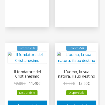
Sconto -5%
Sconto -5%
Il fondatore del
L’uomo, la sua
Cristianesimo
natura, il suo destino
Il
Il
Il
Il
12,00
€
11,40
€
16,00
€
15,20
€
prezzo
prezzo
prezzo
prezzo
Disponibile
Disponibile
originale
attuale
originale
attuale
era:
è:
era:
è: