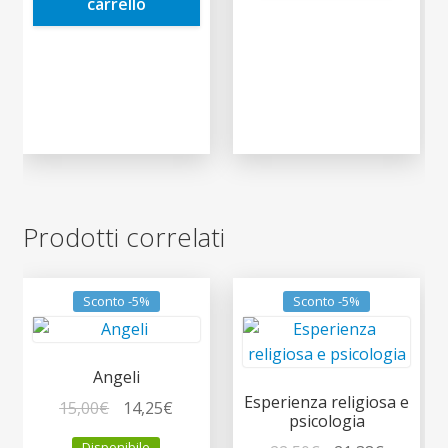
carrello
Prodotti correlati
Sconto -5%
Sconto -5%
Angeli
Esperienza religiosa e
Il
Il
15,00
€
14,25
€
psicologia
prezzo
prezzo
Disponibile