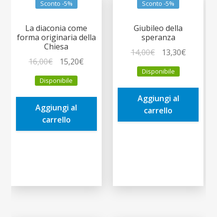
Sconto -5%
Sconto -5%
La diaconia come
Giubileo della
forma originaria della
speranza
Chiesa
Il
Il
14,00
€
13,30
€
Il
Il
16,00
€
15,20
€
prezzo
prezzo
Disponibile
prezzo
prezzo
originale
attuale
Disponibile
originale
attuale
era:
è:
era:
è:
Aggiungi al
14,00€.
13,30€.
Aggiungi al
16,00€.
15,20€.
carrello
carrello