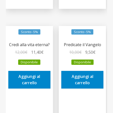
Sconto -5%
Sconto -5%
Credi alla vita eterna?
Predicate il Vangelo
Il
Il
Il
Il
12,00
€
11,40
€
10,00
€
9,50
€
prezzo
prezzo
prezzo
prezzo
Disponibile
Disponibile
originale
attuale
originale
attuale
era:
è:
era:
è:
Aggiungi al
Aggiungi al
12,00€.
11,40€.
10,00€.
9,50€.
carrello
carrello