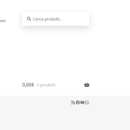
Cerca:
Cerca
oni
0,00
€
0 prodotti
RSS Feed
Facebook
YouTube
WhatsApp