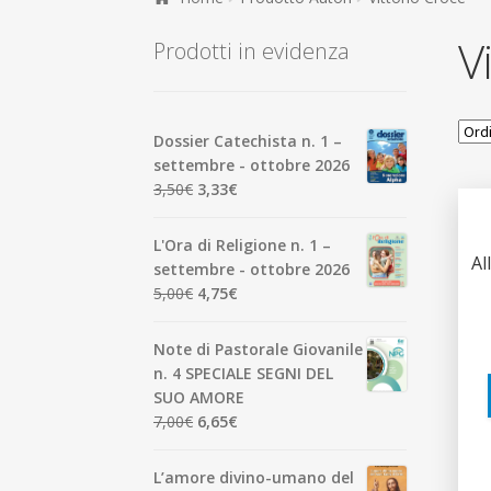
V
Prodotti in evidenza
Dossier Catechista n. 1 –
settembre - ottobre 2026
Il
Il
3,50
€
3,33
€
prezzo
prezzo
originale
attuale
L'Ora di Religione n. 1 –
era:
è:
Al
settembre - ottobre 2026
3,50€.
3,33€.
Il
Il
5,00
€
4,75
€
prezzo
prezzo
originale
attuale
Note di Pastorale Giovanile
era:
è:
n. 4 SPECIALE SEGNI DEL
5,00€.
4,75€.
SUO AMORE
Il
Il
7,00
€
6,65
€
prezzo
prezzo
originale
attuale
L’amore divino-umano del