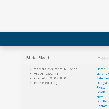
Editrice Elledici
Mappa d
Via Maria Ausiliatrice 32, Torino
Home
+39 011 9552 111
Libreria
Orari uffici: 9.00 - 18:00
Cateches
info@elledici.org
Liturgia
Riviste
Scuola
News
Don Bos
Contatti