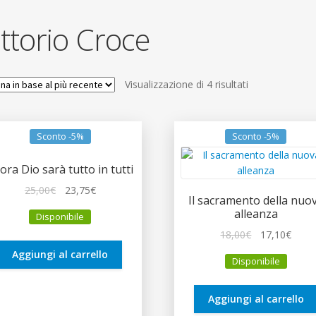
ittorio Croce
Ordina
Visualizzazione di 4 risultati
in
base
al
Sconto -5%
Sconto -5%
più
recente
lora Dio sarà tutto in tutti
Il
Il
25,00
€
23,75
€
Il sacramento della nuo
prezzo
prezzo
alleanza
Disponibile
originale
attuale
Il
Il
18,00
€
17,10
€
era:
è:
prezzo
prez
25,00€.
23,75€.
Aggiungi al carrello
Disponibile
originale
attua
era:
è:
18,00€.
17,10
Aggiungi al carrello