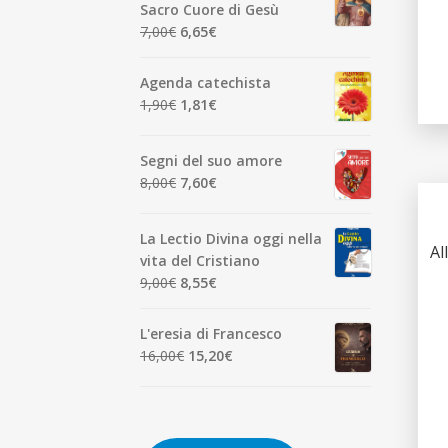
era:
è:
Sacro Cuore di Gesù
7,00€.
6,65€.
Il
Il
7,00
€
6,65
€
prezzo
prezzo
originale
attuale
Agenda catechista
era:
è:
Il
Il
1,90
€
1,81
€
7,00€.
6,65€.
prezzo
prezzo
originale
attuale
Segni del suo amore
era:
è:
Il
Il
8,00
€
7,60
€
1,90€.
1,81€.
prezzo
prezzo
originale
attuale
La Lectio Divina oggi nella
era:
è:
Al
vita del Cristiano
8,00€.
7,60€.
Il
Il
9,00
€
8,55
€
prezzo
prezzo
originale
attuale
L'eresia di Francesco
era:
è:
Il
Il
16,00
€
15,20
€
9,00€.
8,55€.
prezzo
prezzo
originale
attuale
era:
è:
16,00€.
15,20€.