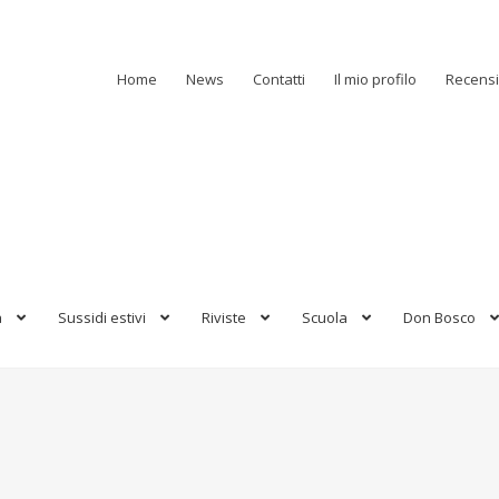
Home
News
Contatti
Il mio profilo
Recensi
a
Sussidi estivi
Riviste
Scuola
Don Bosco