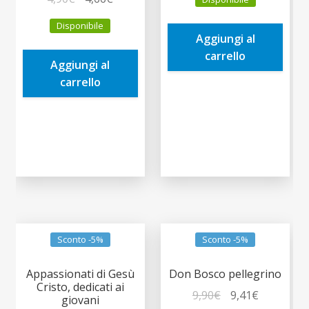
originale
attuale
prezzo
prezzo
era:
è:
Disponibile
originale
attuale
Aggiungi al
10,00€.
9,50€.
era:
è:
carrello
Aggiungi al
4,90€.
4,66€.
carrello
Sconto -5%
Sconto -5%
Appassionati di Gesù
Don Bosco pellegrino
Cristo, dedicati ai
Il
Il
9,90
€
9,41
€
giovani