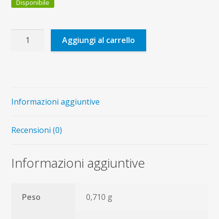
Disponibile
365
Aggiungi al carrello
fioretti
di
Don
Bosco
N.E.
Informazioni aggiuntive
quantità
Recensioni (0)
Informazioni aggiuntive
Peso
0,710 g