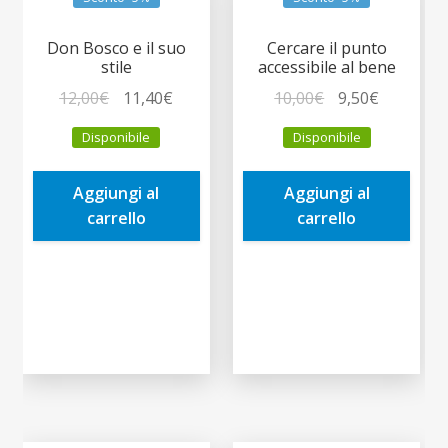
Don Bosco e il suo
Cercare il punto
stile
accessibile al bene
Il
Il
Il
Il
12,00
€
11,40
€
10,00
€
9,50
€
prezzo
prezzo
prezzo
prezzo
Disponibile
Disponibile
originale
attuale
originale
attuale
era:
è:
era:
è:
Aggiungi al
Aggiungi al
12,00€.
11,40€.
10,00€.
9,50€.
carrello
carrello