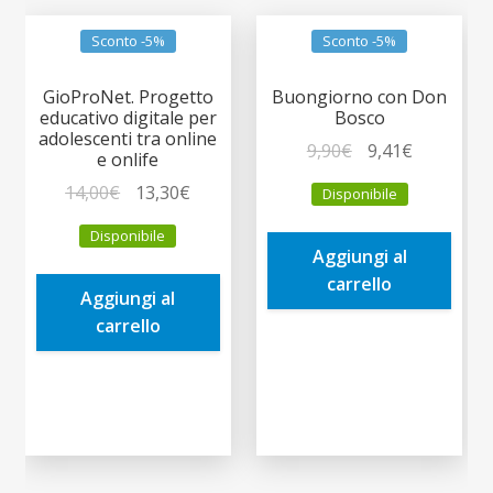
Sconto -5%
Sconto -5%
GioProNet. Progetto
Buongiorno con Don
educativo digitale per
Bosco
adolescenti tra online
Il
Il
9,90
€
9,41
€
e onlife
prezzo
prezzo
Il
Il
14,00
€
13,30
€
Disponibile
originale
attuale
prezzo
prezzo
era:
è:
Disponibile
originale
attuale
Aggiungi al
9,90€.
9,41€.
era:
è:
carrello
Aggiungi al
14,00€.
13,30€.
carrello