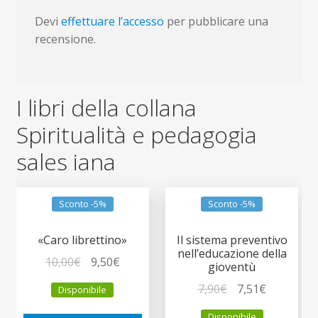
Devi
effettuare l’accesso
per pubblicare una
recensione.
I libri della collana
Spiritualità e pedagogia
sales iana
Sconto -5%
Sconto -5%
«Caro librettino»
Il sistema preventivo
nell’educazione della
Il
Il
10,00
€
9,50
€
gioventù
prezzo
prezzo
Il
Il
7,90
€
7,51
€
Disponibile
originale
attuale
prezzo
prezzo
era:
è:
Disponibile