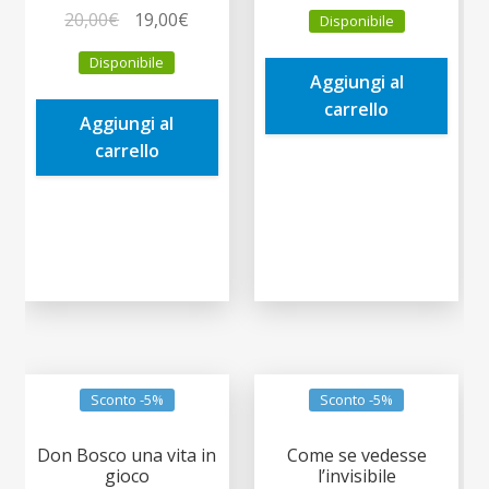
prezzo
prezzo
Il
Il
20,00
€
19,00
€
Disponibile
originale
attuale
prezzo
prezzo
era:
è:
Disponibile
originale
attuale
Aggiungi al
9,90€.
9,41€.
era:
è:
carrello
Aggiungi al
20,00€.
19,00€.
carrello
Sconto -5%
Sconto -5%
Don Bosco una vita in
Come se vedesse
gioco
l’invisibile