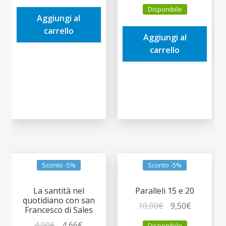
prezzo
prezzo
era:
è:
Disponibile
originale
attuale
Aggiungi al
14,00€.
13,30€.
era:
è:
carrello
Aggiungi al
14,00€.
13,30€.
carrello
Sconto -5%
Sconto -5%
La santità nel
Paralleli 15 e 20
quotidiano con san
Il
Il
10,00
€
9,50
€
Francesco di Sales
prezzo
prezzo
Il
Il
4,90
€
4,66
€
Disponibile