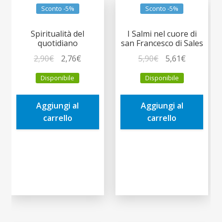
Sconto -5%
Sconto -5%
Spiritualità del
I Salmi nel cuore di
quotidiano
san Francesco di Sales
Il
Il
Il
Il
2,90
€
2,76
€
5,90
€
5,61
€
prezzo
prezzo
prezzo
prezzo
Disponibile
Disponibile
originale
attuale
originale
attuale
era:
è:
era:
è:
Aggiungi al
Aggiungi al
2,90€.
2,76€.
5,90€.
5,61€.
carrello
carrello