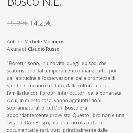
Bosco N.E.
Il
Il
15,00
€
14,25
€
prezzo
prezzo
Autore:
Michele Molineris
originale
attuale
A cura di:
Claudio Russo
era:
è:
“Fioretti” sono, in una vita, quegli episodi che
15,00€.
14,25€.
scaturiscono dal temperamento innanzitutto, poi
dall’abitudine all’osservazione, dalla prontezza di
spirito di cui uno è dotato, dalla cultura, dalla
familiarità con i propri interlocutori, dalla bonarietà.
A cui, in questo caso, vanno aggiunti i doni
soprannaturali di cui Don Bosco era
abbondantemente provvisto. Questo libro non è una
“vita” di Don Bosco, ma una raccolta di fatti
documentati e rari, tratti principalmente dalle