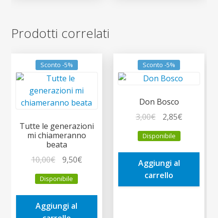
Prodotti correlati
Sconto -5%
Sconto -5%
Don Bosco
Il
Il
3,00
€
2,85
€
Tutte le generazioni
prezzo
prezzo
mi chiameranno
Disponibile
originale
attuale
beata
era:
è:
Il
Il
10,00
€
9,50
€
Aggiungi al
3,00€.
2,85€.
prezzo
prezzo
carrello
Disponibile
originale
attuale
era:
è:
Aggiungi al
10,00€.
9,50€.