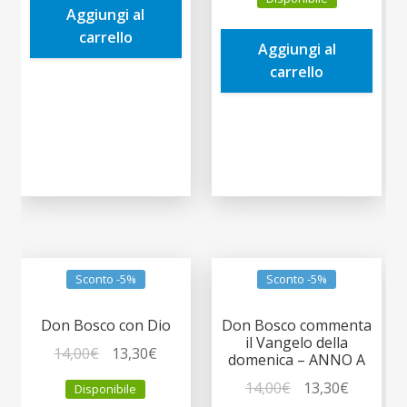
originale
attuale
Aggiungi al
10,00€.
9,50€.
era:
è:
carrello
Aggiungi al
7,90€.
7,51€.
carrello
Sconto -5%
Sconto -5%
Don Bosco con Dio
Don Bosco commenta
il Vangelo della
Il
Il
14,00
€
13,30
€
domenica – ANNO A
prezzo
prezzo
Il
Il
14,00
€
13,30
€
Disponibile
originale
attuale