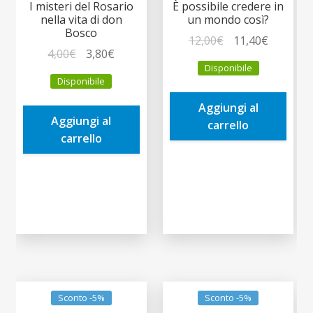
I misteri del Rosario
È possibile credere in
nella vita di don
un mondo così?
Bosco
Il
Il
12,00
€
11,40
€
Il
Il
4,00
€
3,80
€
prezzo
prezzo
Disponibile
prezzo
prezzo
originale
attuale
Disponibile
originale
attuale
era:
è:
era:
è:
Aggiungi al
12,00€.
11,40€.
Aggiungi al
4,00€.
3,80€.
carrello
carrello
Sconto -5%
Sconto -5%