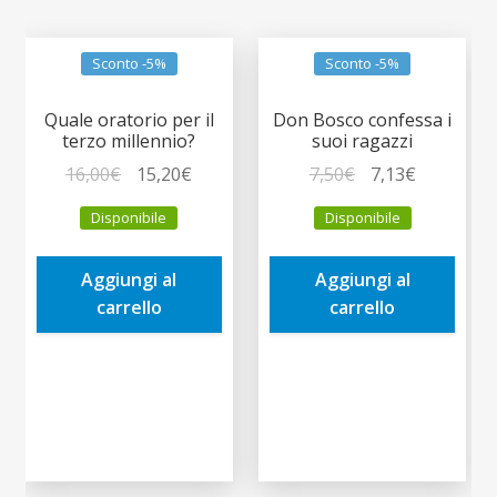
Sconto -5%
Sconto -5%
Quale oratorio per il
Don Bosco confessa i
terzo millennio?
suoi ragazzi
Il
Il
Il
Il
16,00
€
15,20
€
7,50
€
7,13
€
prezzo
prezzo
prezzo
prezzo
Disponibile
Disponibile
originale
attuale
originale
attuale
era:
è:
era:
è:
Aggiungi al
Aggiungi al
16,00€.
15,20€.
7,50€.
7,13€.
carrello
carrello