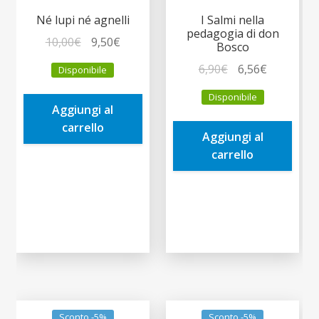
Né lupi né agnelli
I Salmi nella
pedagogia di don
Il
Il
10,00
€
9,50
€
Bosco
prezzo
prezzo
Il
Il
6,90
€
6,56
€
Disponibile
originale
attuale
prezzo
prezzo
era:
è:
Disponibile
originale
attuale
Aggiungi al
10,00€.
9,50€.
era:
è:
carrello
Aggiungi al
6,90€.
6,56€.
carrello
Sconto -5%
Sconto -5%