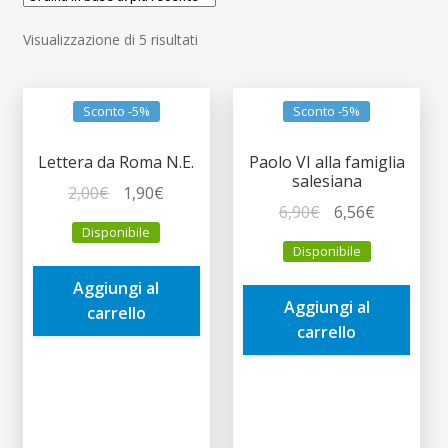
child
Espandi
Contatti
Ordina
Visualizzazione di 5 risultati
il
in
menu
Espandi
Don Bosco
base
child
il
al
Sconto -5%
Sconto -5%
menu
più
child
recente
Lettera da Roma N.E.
Paolo VI alla famiglia
salesiana
Il
Il
2,00
€
1,90
€
Il
Il
6,90
€
6,56
€
prezzo
prezzo
Disponibile
prezzo
prezzo
originale
attuale
Disponibile
originale
attuale
era:
è:
era:
è:
Aggiungi al
2,00€.
1,90€.
Aggiungi al
6,90€.
6,56€.
carrello
carrello