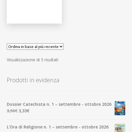
Ordina
Visualizzazione di 5 risultati
in
base
Prodotti in evidenza
al
più
recente
Dossier Catechista n. 1 – settembre - ottobre 2026
Il
Il
3,50
€
3,33
€
prezzo
prezzo
originale
attuale
L'Ora di Religione n. 1 – settembre - ottobre 2026
era:
è: