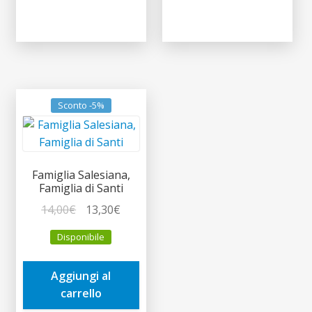
Sconto -5%
Famiglia Salesiana,
Famiglia di Santi
Il
Il
14,00
€
13,30
€
prezzo
prezzo
Disponibile
originale
attuale
era:
è:
Aggiungi al
14,00€.
13,30€.
carrello