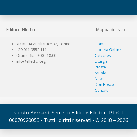
Editrice Elledici
Mappa del sito
Via Maria Ausiliatrice 32, Torino
Home
+39 011 9552 111
Libreria OnLine
Orari uffici: 9.00 - 18:00
Catechesi
info@elledici.org
Liturgia
Riviste
Scuola
News
Don Bosco
Contatti
Istituto Bernardi Semeria Editrice Elledici - P.I./C.F.
00070920053 - Tutti i diritti riservati - © 2018 – 2026