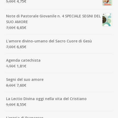
Il
Il
5,00
€
4,75
€
3,50€.
3,33€.
prezzo
prezzo
originale
attuale
Note di Pastorale Giovanile n. 4 SPECIALE SEGNI DEL
era:
è:
SUO AMORE
5,00€.
4,75€.
Il
Il
7,00
€
6,65
€
prezzo
prezzo
originale
attuale
L’amore divino-umano del Sacro Cuore di Gesù
era:
è:
Il
Il
7,00
€
6,65
€
7,00€.
6,65€.
prezzo
prezzo
originale
attuale
Agenda catechista
era:
è:
Il
Il
1,90
€
1,81
€
7,00€.
6,65€.
prezzo
prezzo
originale
attuale
Segni del suo amore
era:
è:
Il
Il
8,00
€
7,60
€
1,90€.
1,81€.
prezzo
prezzo
originale
attuale
La Lectio Divina oggi nella vita del Cristiano
era:
è:
Il
Il
9,00
€
8,55
€
8,00€.
7,60€.
prezzo
prezzo
originale
attuale
L'eresia di Francesco