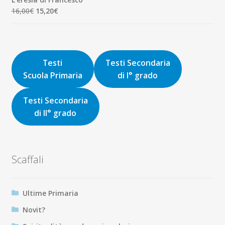
era:
è:
Il
Il
16,00
€
15,20
€
9,00€.
8,55€.
prezzo
prezzo
originale
attuale
era:
è:
16,00€.
15,20€.
Testi
Testi Secondaria
Scuola Primaria
di I° grado
Testi Secondaria
di II° grado
Scaffali
Ultime Primaria
Novit?