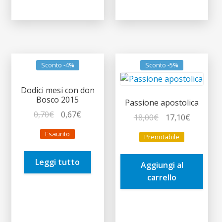
Sconto -4%
Sconto -5%
Dodici mesi con don
Bosco 2015
Passione apostolica
Il
Il
0,70
€
0,67
€
Il
Il
18,00
€
17,10
€
prezzo
prezzo
prezzo
prezzo
Esaurito
Prenotabile
originale
attuale
originale
attuale
era:
è:
era:
è:
Leggi tutto
0,70€.
0,67€.
Aggiungi al
18,00€.
17,10€.
carrello