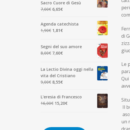
catt
era:
è:
Sacro Cuore di Gesù
7,00€.
6,65€.
però
Il
Il
7,00
€
6,65
€
come
prezzo
prezzo
originale
attuale
Agenda catechista
era:
è:
Ferm
Il
Il
1,90
€
1,81
€
7,00€.
6,65€.
di G
prezzo
prezzo
zizz
originale
attuale
Segni del suo amore
era:
è:
giud
Il
Il
8,00
€
7,60
€
1,90€.
1,81€.
prezzo
prezzo
Le p
originale
attuale
La Lectio Divina oggi nella
para
era:
è:
vita del Cristiano
8,00€.
7,60€.
Qui 
Il
Il
9,00
€
8,55
€
avve
prezzo
prezzo
originale
attuale
L'eresia di Francesco
Situ
era:
è:
Il
Il
16,00
€
15,20
€
Il b
9,00€.
8,55€.
prezzo
prezzo
asco
originale
attuale
un n
era:
è:
16,00€.
15,20€.
dra