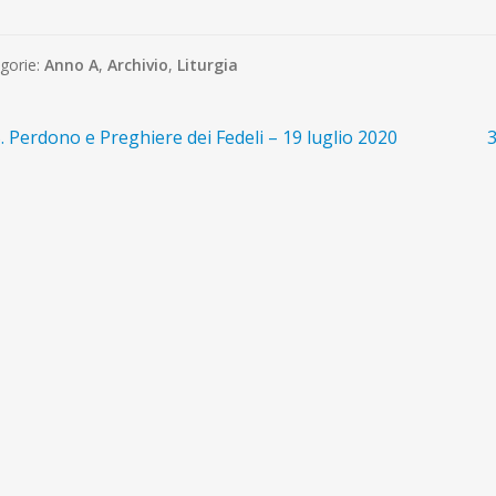
gorie:
Anno A
,
Archivio
,
Liturgia
avigazione
rticolo
A
. Perdono e Preghiere dei Fedeli – 19 luglio 2020
3
recedente:
s
ticoli