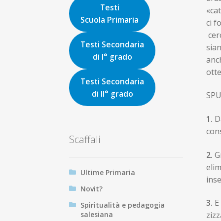
Testi
«cat
Scuola Primaria
ci f
cerc
Testi Secondaria
sian
di I° grado
anch
otte
Testi Secondaria
di II° grado
SPU
1
.
D
cons
Scaffali
2
.
G
elim
Ultime Primaria
ins
Novit?
3
.
E
Spiritualità e pedagogia
salesiana
ziz