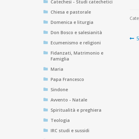
Catechesi - Studi catechetici
Chiesa e pastorale
Cate
Domenica e liturgia
Don Bosco e salesianità
N
A
5
Ecumenismo e religioni
p
ar
Fidanzati, Matrimonio e
Famiglia
Maria
Papa Francesco
Sindone
Avvento - Natale
Spiritualità e preghiera
Teologia
IRC studi e sussidi