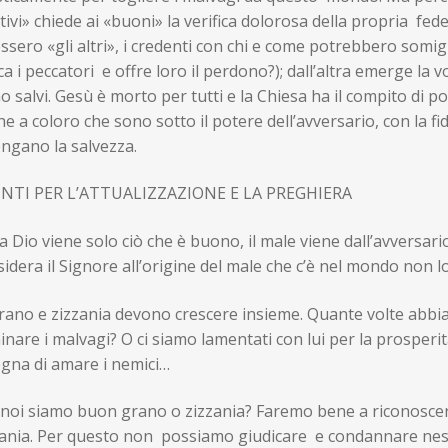
tivi» chiede ai «buoni» la verifica dolorosa della propria fed
ossero «gli altri», i credenti con chi e come potrebbero somi
a i peccatori e offre loro il perdono?); dall’altra emerge la v
o salvi. Gesù è morto per tutti e la Chiesa ha il compito di po
e a coloro che sono sotto il potere dell’avversario, con la f
ngano la salvezza.
NTI PER L’ATTUALIZZAZIONE E LA PREGHIERA
a Dio viene solo ciò che è buono, il male viene dall’avversario
idera il Signore all’origine del male che c’è nel mondo non l
rano e zizzania devono crescere insieme. Quante volte abbia
inare i malvagi? O ci siamo lamentati con lui per la prosperità
egna di amare i nemici…
 noi siamo buon grano o zizzania? Faremo bene a riconoscer
zania. Per questo non possiamo giudicare e condannare nes