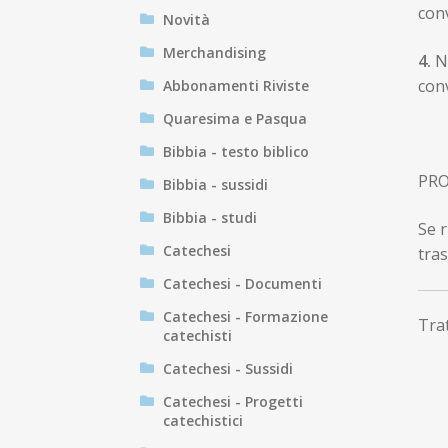
con
Novità
Merchandising
4
.
N
conv
Abbonamenti Riviste
Quaresima e Pasqua
Bibbia - testo biblico
PRO
Bibbia - sussidi
Bibbia - studi
Se r
Catechesi
tras
Catechesi - Documenti
Catechesi - Formazione
Trat
catechisti
Catechesi - Sussidi
Catechesi - Progetti
catechistici