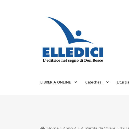
Vai
Vai
alla
al
navigazione
contenuto
LIBRERIA ONLINE
Catechesi
Liturgi
Home
Anno A
4. Parola da Vivere – 19 l