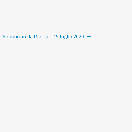
rticolo
. Annunciare la Parola – 19 luglio 2020
uccessivo: