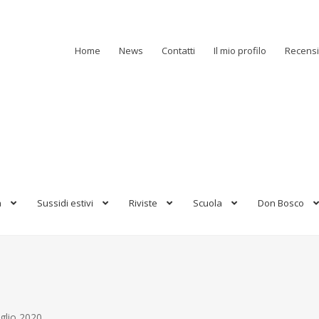
Home
News
Contatti
Il mio profilo
Recensi
a
Sussidi estivi
Riviste
Scuola
Don Bosco
uglio 2020