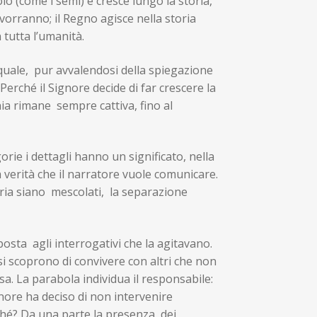
o (come i semi) e cresce lungo la storia,
 vorranno; il Regno agisce nella storia
 tutta l’umanità.
 quale, pur avvalendosi della spiegazione
erché il Signore decide di far crescere la
ia rimane sempre cattiva, fino al
rie i dettagli hanno un significato, nella
a verità che il narratore vuole comunicare.
oria siano mescolati, la separazione
posta agli interrogativi che la agitavano.
si scoprono di convivere con altri che non
. La parabola individua il responsabile:
nore ha deciso di non intervenire
hé? Da una parte la presenza dei