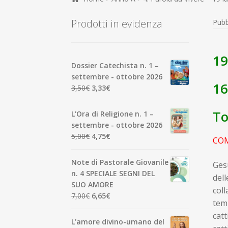
Prodotti in evidenza
Pubb
19
Dossier Catechista n. 1 –
settembre - ottobre 2026
1
Il
Il
3,50
€
3,33
€
prezzo
prezzo
originale
attuale
To
L'Ora di Religione n. 1 –
era:
è:
settembre - ottobre 2026
3,50€.
3,33€.
Il
Il
5,00
€
4,75
€
CO
prezzo
prezzo
originale
attuale
Note di Pastorale Giovanile
Gesù
era:
è:
n. 4 SPECIALE SEGNI DEL
dell
5,00€.
4,75€.
SUO AMORE
coll
Il
Il
7,00
€
6,65
€
temp
prezzo
prezzo
catt
originale
attuale
L’amore divino-umano del