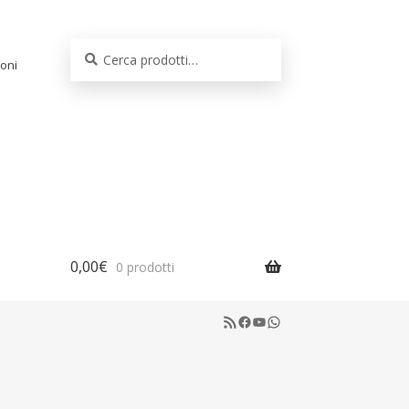
Cerca:
Cerca
oni
0,00
€
0 prodotti
RSS Feed
Facebook
YouTube
WhatsApp