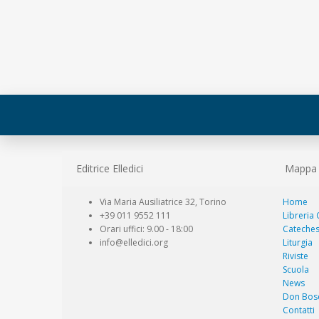
Editrice Elledici
Mappa d
Via Maria Ausiliatrice 32, Torino
Home
+39 011 9552 111
Libreria
Orari uffici: 9.00 - 18:00
Cateches
info@elledici.org
Liturgia
Riviste
Scuola
News
Don Bos
Contatti