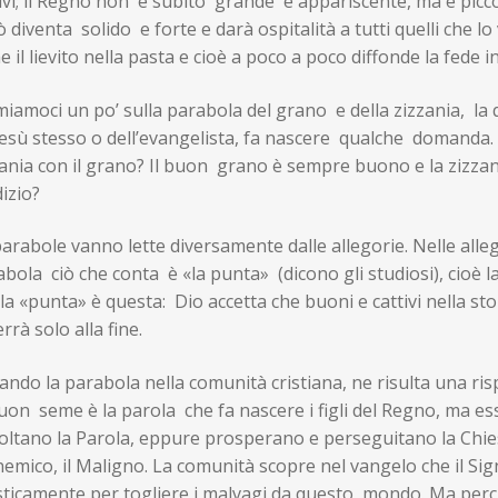
ivi; il Regno non è subito grande e appariscente, ma è piccol
 diventa solido e forte e darà ospitalità a tutti quelli che lo
 il lievito nella pasta e cioè a poco a poco diffonde la fede in
iamoci un po’ sulla parabola del grano e della zizzania, la
esù stesso o dell’evangelista, fa nascere qualche domanda. P
ania con il grano? Il buon grano è sempre buono e la zizzan
izio?
arabole vanno lette diversamente dalle allegorie. Nelle allego
bola ciò che conta è «la punta» (dicono gli studiosi), cioè l
la «punta» è questa: Dio accetta che buoni e cattivi nella st
rrà solo alla fine.
ando la parabola nella comunità cristiana, ne risulta una ris
uon seme è la parola che fa nascere i figli del Regno, ma es
ltano la Parola, eppure prosperano e perseguitano la Chiesa
emico, il Maligno. La comunità scopre nel vangelo che il Sig
sticamente per togliere i malvagi da questo mondo. Ma perc