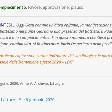
ompiacimento.
Favore, approvazione, plauso.
SINTESI…
Oggi Gesù compie un’altra epifania, la manifestazione
battesimo nel fiume Giordano alla presenza del Battista. Il Padre 
osto il mio compiacimento». È in questo momento che Gesù pr
ione, cambia vita, si fa itinerante, inizia l’esperienza della pred
arole da capire sono curate dall’autore del sito liturgico; le part
sale delle Domeniche e feste 2020
– LDC”
gorie:
2020
,
Anno A
,
Archivio
,
Liturgia
avigazione
rticolo
. Letture – 5 e 6 gennaio 2020
recedente:
ticoli