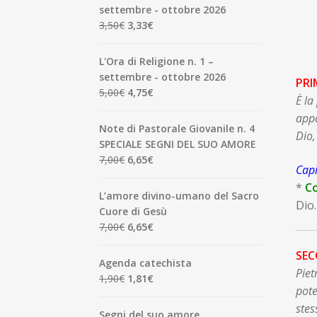
settembre - ottobre 2026
Il
Il
3,50
€
3,33
€
prezzo
prezzo
originale
attuale
L'Ora di Religione n. 1 –
era:
è:
settembre - ottobre 2026
PRI
3,50€.
3,33€.
Il
Il
5,00
€
4,75
€
È la
prezzo
prezzo
appa
originale
attuale
Note di Pastorale Giovanile n. 4
Dio,
era:
è:
SPECIALE SEGNI DEL SUO AMORE
5,00€.
4,75€.
Il
Il
7,00
€
6,65
€
Capi
prezzo
prezzo
*
Co
originale
attuale
L’amore divino-umano del Sacro
Dio.
era:
è:
Cuore di Gesù
7,00€.
6,65€.
Il
Il
7,00
€
6,65
€
prezzo
prezzo
SEC
originale
attuale
Agenda catechista
Piet
era:
è:
Il
Il
1,90
€
1,81
€
7,00€.
6,65€.
pote
prezzo
prezzo
stes
originale
attuale
Segni del suo amore