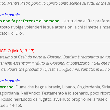
ico. Mentre Pietro parla, lo Spirito Santo scende su tutti, anche 
re le parole
o non fa preferenze di persone.
L’attitudine al “far prefer
tosto rivolge volentieri le sue attenzioni a chi si mette sincer
catori di Dio”.
GELO (Mt 3,13-17)
attesimo di Gesù da parte di Giovanni Battista è raccontato da tutt
elementi essenziali: il rifiuto di Giovanni di battezzarlo, i cieli che
 del Padre che proclama «Questi è il Figlio mio, l’amato: in lui 
re le parole
ordano.
Fiume che bagna Israele, Libano, Cisgiordania, Siria 
sgiordania. Nell’Antico Testamento è lo scenario, poco ricord
Rosso nell’Esodo dall’Egitto, avvenuto proprio nella fase di
uè 3,14-16).