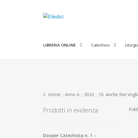
Vai
Vai
alla
al
navigazione
contenuto
LIBRERIA ONLINE
Catechesi
Liturgi
Home
Anno A
2020
10. Anche Noi Vogl
Prodotti in evidenza
Pubb
Dossier Catechista n. 1 –