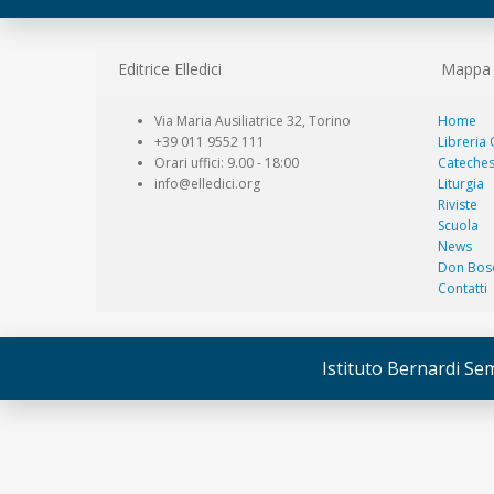
Editrice Elledici
Mappa d
Via Maria Ausiliatrice 32, Torino
Home
+39 011 9552 111
Libreria
Orari uffici: 9.00 - 18:00
Cateches
info@elledici.org
Liturgia
Riviste
Scuola
News
Don Bos
Contatti
Istituto Bernardi Seme