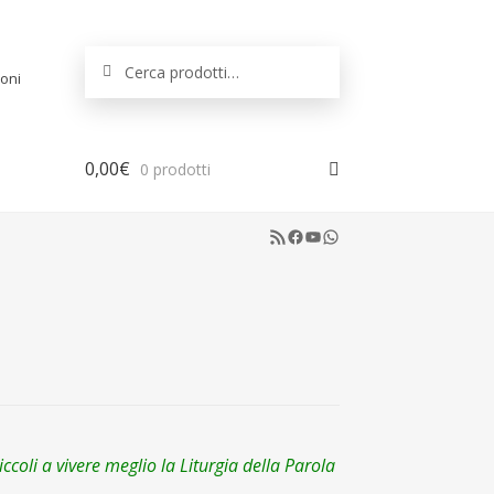
Cerca:
Cerca
oni
0,00
€
0 prodotti
RSS Feed
Facebook
YouTube
WhatsApp
piccoli a vivere meglio la Liturgia della Parola