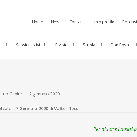
Home
News
Contatti
Il mio profilo
Recensi
a
Sussidi estivi
Riviste
Scuola
Don Bosco
iamo Capire – 12 gennaio 2020
licato il
7 Gennaio 2020
di
Valter Rossi
Per aiutare i nostri 