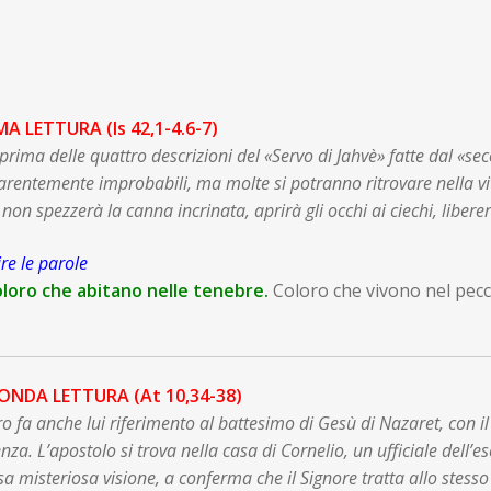
MA LETTURA (Is 42,1-4.6-7)
 prima delle quattro descrizioni del «Servo di Jahvè» fatte dal «s
rentemente improbabili, ma molte si potranno ritrovare nella vita 
 non spezzerà la canna incrinata, aprirà gli occhi ai ciechi, liberer
re le parole
loro che abitano nelle tenebre.
Coloro che vivono nel peccat
ONDA LETTURA (At 10,34-38)
ro fa anche lui riferimento al battesimo di Gesù di Nazaret, con il
nza. L’apostolo si trova nella casa di Cornelio, un ufficiale dell’
sa misteriosa visione, a conferma che il Signore tratta allo stes