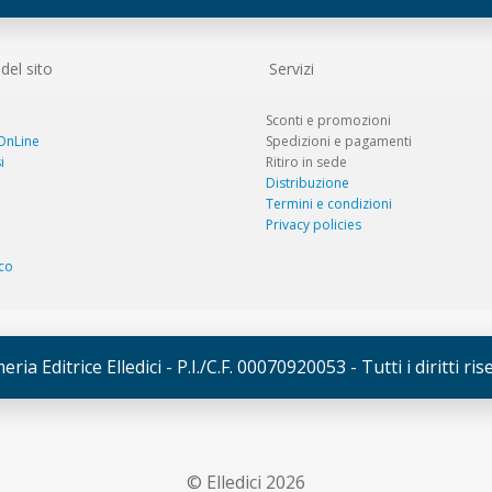
el sito
Servizi
Sconti e promozioni
 OnLine
Spedizioni e pagamenti
i
Ritiro in sede
Distribuzione
Termini e condizioni
Privacy policies
co
ria Editrice Elledici - P.I./C.F. 00070920053 - Tutti i diritti ri
© Elledici 2026