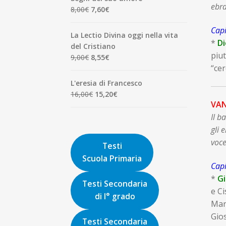
era:
è:
ebra
Il
Il
8,00
€
7,60
€
1,90€.
1,81€.
prezzo
prezzo
Capi
originale
attuale
La Lectio Divina oggi nella vita
era:
è:
*
Di
del Cristiano
8,00€.
7,60€.
piut
Il
Il
9,00
€
8,55
€
“cer
prezzo
prezzo
originale
attuale
L'eresia di Francesco
era:
è:
Il
Il
16,00
€
15,20
€
9,00€.
8,55€.
VAN
prezzo
prezzo
originale
attuale
Il b
era:
è:
gli 
16,00€.
15,20€.
voce
Testi
Scuola Primaria
Capi
*
Gi
Testi Secondaria
e Ci
di I° grado
Mar 
Gios
Testi Secondaria