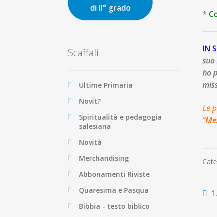
di II° grado
*
C
IN 
Scaffali
suo 
ho p
miss
Ultime Primaria
Novit?
Le p
Spiritualità e pedagogia
“
Mes
salesiana
Novità
Merchandising
Cate
Abbonamenti Riviste
Quaresima e Pasqua
N
A
1
p
Bibbia - testo biblico
ar