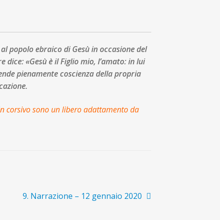
 al popolo ebraico di Gesù in occasione del
dice: «Gesù è il Figlio mio, l’amato: in lui
ende pienamente coscienza della propria
icazione.
i in corsivo sono un libero adattamento da
Articolo
9. Narrazione – 12 gennaio 2020
successivo: