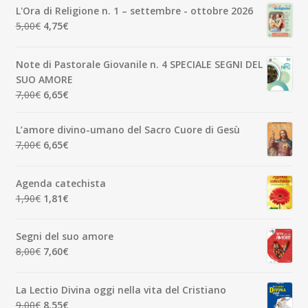
originale
attuale
L'Ora di Religione n. 1 – settembre - ottobre 2026
era:
è:
Il
Il
5,00
€
4,75
€
3,50€.
3,33€.
prezzo
prezzo
originale
attuale
Note di Pastorale Giovanile n. 4 SPECIALE SEGNI DEL
era:
è:
SUO AMORE
5,00€.
4,75€.
Il
Il
7,00
€
6,65
€
prezzo
prezzo
originale
attuale
L’amore divino-umano del Sacro Cuore di Gesù
era:
è:
Il
Il
7,00
€
6,65
€
7,00€.
6,65€.
prezzo
prezzo
originale
attuale
Agenda catechista
era:
è:
Il
Il
1,90
€
1,81
€
7,00€.
6,65€.
prezzo
prezzo
originale
attuale
Segni del suo amore
era:
è:
Il
Il
8,00
€
7,60
€
1,90€.
1,81€.
prezzo
prezzo
originale
attuale
La Lectio Divina oggi nella vita del Cristiano
era:
è:
Il
Il
9,00
€
8,55
€