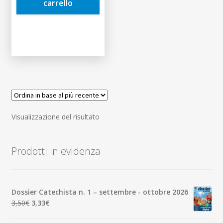
carrello
Visualizzazione del risultato
Prodotti in evidenza
Dossier Catechista n. 1 – settembre - ottobre 2026
Il
Il
3,50
€
3,33
€
prezzo
prezzo