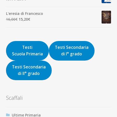
8,00€.
7,60€.
prezzo
prezzo
originale
attuale
L'eresia di Francesco
era:
è:
Il
Il
16,00
€
15,20
€
9,00€.
8,55€.
prezzo
prezzo
originale
attuale
era:
è:
16,00€.
15,20€.
Testi
Testi Secondaria
Scuola Primaria
di I° grado
Testi Secondaria
di II° grado
Scaffali
Ultime Primaria