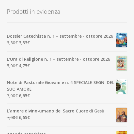
base
Prodotti in evidenza
al
più
recente
Dossier Catechista n. 1 – settembre - ottobre 2026
Il
Il
3,50
€
3,33
€
prezzo
prezzo
originale
attuale
L'Ora di Religione n. 1 – settembre - ottobre 2026
era:
è:
Il
Il
5,00
€
4,75
€
3,50€.
3,33€.
prezzo
prezzo
originale
attuale
Note di Pastorale Giovanile n. 4 SPECIALE SEGNI DEL
era:
è:
SUO AMORE
5,00€.
4,75€.
Il
Il
7,00
€
6,65
€
prezzo
prezzo
originale
attuale
L’amore divino-umano del Sacro Cuore di Gesù
era:
è:
Il
Il
7,00
€
6,65
€
7,00€.
6,65€.
prezzo
prezzo
originale
attuale