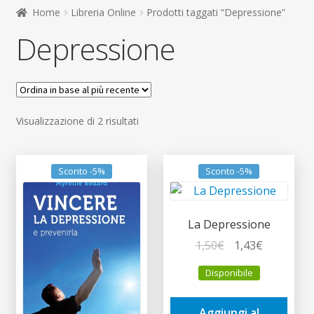
child
Home
Libreria Online
Prodotti taggati “Depressione”
Espandi
Contatti
Depressione
il
menu
Espandi
Don Bosco
child
il
menu
child
Ordina
Visualizzazione di 2 risultati
in
base
al
Sconto -5%
Sconto -5%
più
recente
La Depressione
Il
Il
1,50
€
1,43
€
prezzo
prezzo
Disponibile
originale
attuale
era:
è:
Aggiungi al