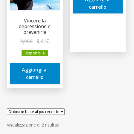
1,50€.
1,43€.
carrello
Vincere la
depressione e
prevenirla
Il
Il
9,90
€
9,41
€
prezzo
prezzo
Disponibile
originale
attuale
era:
è:
Aggiungi al
9,90€.
9,41€.
carrello
Ordina
Visualizzazione di 2 risultati
in