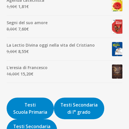
Agenda catechista
era:
è:
Il
Il
1,90
€
1,81
€
7,00€.
6,65€.
prezzo
prezzo
originale
attuale
Segni del suo amore
era:
è:
Il
Il
8,00
€
7,60
€
1,90€.
1,81€.
prezzo
prezzo
originale
attuale
La Lectio Divina oggi nella vita del Cristiano
era:
è:
Il
Il
9,00
€
8,55
€
8,00€.
7,60€.
prezzo
prezzo
originale
attuale
L'eresia di Francesco
era:
è:
Il
Il
16,00
€
15,20
€
9,00€.
8,55€.
prezzo
prezzo
originale
attuale
era:
è:
16,00€.
15,20€.
Testi
Testi Secondaria
Scuola Primaria
di I° grado
Testi Secondaria