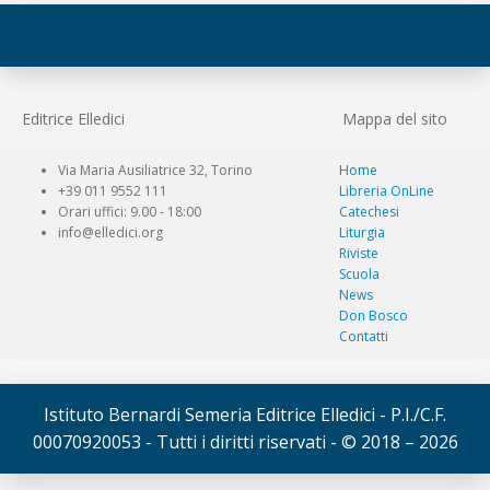
Editrice Elledici
Mappa del sito
Via Maria Ausiliatrice 32, Torino
Home
+39 011 9552 111
Libreria OnLine
Orari uffici: 9.00 - 18:00
Catechesi
info@elledici.org
Liturgia
Riviste
Scuola
News
Don Bosco
Contatti
Istituto Bernardi Semeria Editrice Elledici - P.I./C.F.
00070920053 - Tutti i diritti riservati - © 2018 – 2026