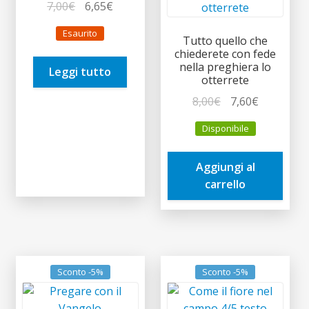
Il
Il
7,00
€
6,65
€
prezzo
prezzo
Esaurito
originale
attuale
Tutto quello che
chiederete con fede
era:
è:
nella preghiera lo
Leggi tutto
7,00€.
6,65€.
otterrete
Il
Il
8,00
€
7,60
€
prezzo
prezzo
Disponibile
originale
attuale
era:
è:
Aggiungi al
8,00€.
7,60€.
carrello
Sconto -5%
Sconto -5%