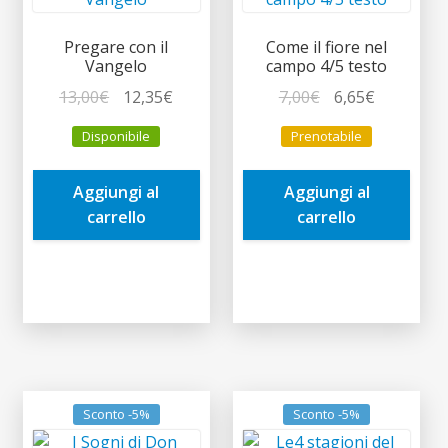
Pregare con il
Come il fiore nel
Vangelo
campo 4/5 testo
Il
Il
Il
Il
13,00
€
12,35
€
7,00
€
6,65
€
prezzo
prezzo
prezzo
prezzo
Disponibile
Prenotabile
originale
attuale
originale
attuale
era:
è:
era:
è:
Aggiungi al
Aggiungi al
13,00€.
12,35€.
7,00€.
6,65€.
carrello
carrello
Sconto -5%
Sconto -5%