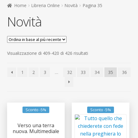
child
Home
Libreria Online
Novità
Pagina 35
Espandi
Contatti
Novità
il
menu
Espandi
Don Bosco
child
il
menu
child
Ordina
Visualizzazione di 409-420 di 426 risultati
in
base
1
2
3
…
32
33
34
35
36
al
più
recente
Sconto -5%
Sconto -5%
Verso una terra
nuova. Multimediale