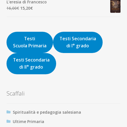
L'eresia di Francesco
era:
è:
Il
Il
16,00
€
15,20
€
9,00€.
8,55€.
prezzo
prezzo
originale
attuale
era:
è:
16,00€.
15,20€.
Testi
Testi Secondaria
Scuola Primaria
di I° grado
Testi Secondaria
di II° grado
Scaffali
Spiritualità e pedagogia salesiana
Ultime Primaria