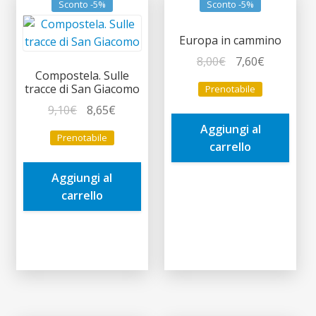
Sconto -5%
Sconto -5%
Europa in cammino
Il
Il
8,00
€
7,60
€
Compostela. Sulle
prezzo
prezzo
tracce di San Giacomo
Prenotabile
originale
attuale
Il
Il
9,10
€
8,65
€
era:
è:
prezzo
prezzo
Aggiungi al
8,00€.
7,60€.
Prenotabile
originale
attuale
carrello
era:
è:
Aggiungi al
9,10€.
8,65€.
carrello