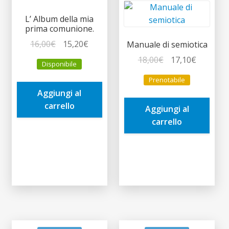
L’ Album della mia
prima comunione.
Il
Il
16,00
€
15,20
€
Manuale di semiotica
prezzo
prezzo
Il
Il
18,00
€
17,10
€
Disponibile
originale
attuale
prezzo
prezzo
Prenotabile
era:
è:
originale
attuale
Aggiungi al
16,00€.
15,20€.
era:
è:
carrello
Aggiungi al
18,00€.
17,10€.
carrello