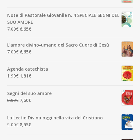
3,50€.
3,33€.
prezzo
prezzo
originale
attuale
Note di Pastorale Giovanile n. 4 SPECIALE SEGNI DEL
era:
è:
SUO AMORE
5,00€.
4,75€.
Il
Il
7,00
€
6,65
€
prezzo
prezzo
originale
attuale
L’amore divino-umano del Sacro Cuore di Gesù
era:
è:
Il
Il
7,00
€
6,65
€
7,00€.
6,65€.
prezzo
prezzo
originale
attuale
Agenda catechista
era:
è:
Il
Il
1,90
€
1,81
€
7,00€.
6,65€.
prezzo
prezzo
originale
attuale
Segni del suo amore
era:
è:
Il
Il
8,00
€
7,60
€
1,90€.
1,81€.
prezzo
prezzo
originale
attuale
La Lectio Divina oggi nella vita del Cristiano
era:
è:
Il
Il
9,00
€
8,55
€
8,00€.
7,60€.
prezzo
prezzo
originale
attuale