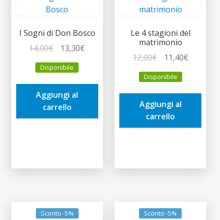
I Sogni di Don Bosco
Le 4 stagioni del
matrimonio
Il
Il
14,00
€
13,30
€
Il
Il
12,00
€
11,40
€
prezzo
prezzo
Disponibile
prezzo
prezzo
originale
attuale
Disponibile
originale
attuale
era:
è:
era:
è:
Aggiungi al
14,00€.
13,30€.
Aggiungi al
12,00€.
11,40€.
carrello
carrello
Sconto -5%
Sconto -5%