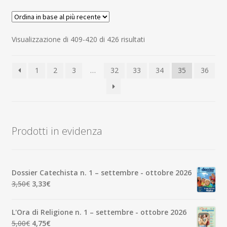
Ordina
Visualizzazione di 409-420 di 426 risultati
in
base
1
2
3
…
32
33
34
35
36
al
più
recente
Prodotti in evidenza
Dossier Catechista n. 1 – settembre - ottobre 2026
Il
Il
3,50
€
3,33
€
prezzo
prezzo
originale
attuale
L'Ora di Religione n. 1 – settembre - ottobre 2026
era:
è:
Il
Il
5,00
€
4,75
€