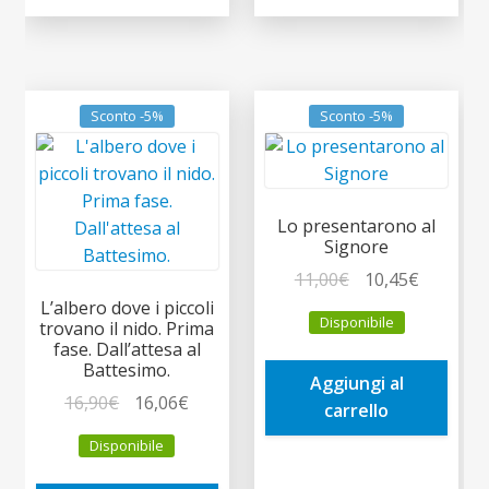
Sconto -5%
Sconto -5%
Lo presentarono al
Signore
Il
Il
11,00
€
10,45
€
prezzo
prezzo
L’albero dove i piccoli
Disponibile
trovano il nido. Prima
originale
attuale
fase. Dall’attesa al
era:
è:
Battesimo.
Aggiungi al
11,00€.
10,45€.
Il
Il
16,90
€
16,06
€
carrello
prezzo
prezzo
Disponibile
originale
attuale
era:
è: