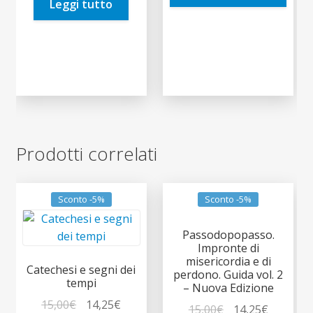
Leggi tutto
3,50€.
3,33€.
Prodotti correlati
Sconto -5%
Sconto -5%
Passodopopasso.
Impronte di
misericordia e di
Catechesi e segni dei
perdono. Guida vol. 2
tempi
– Nuova Edizione
Il
Il
15,00
€
14,25
€
Il
Il
15,00
€
14,25
€