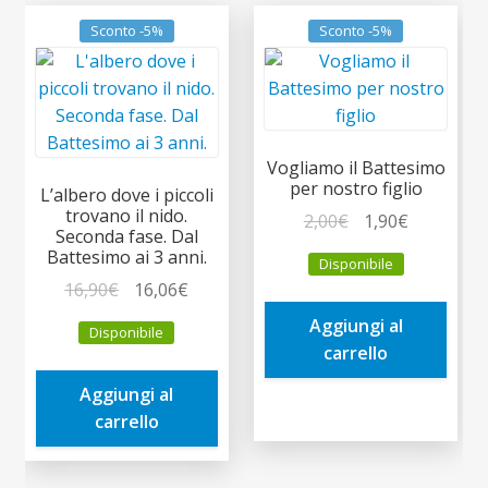
Sconto -5%
Sconto -5%
Vogliamo il Battesimo
per nostro figlio
L’albero dove i piccoli
trovano il nido.
Il
Il
2,00
€
1,90
€
Seconda fase. Dal
prezzo
prezzo
Battesimo ai 3 anni.
Disponibile
originale
attuale
Il
Il
16,90
€
16,06
€
era:
è:
prezzo
prezzo
Aggiungi al
2,00€.
1,90€.
Disponibile
originale
attuale
carrello
era:
è:
Aggiungi al
16,90€.
16,06€.
carrello