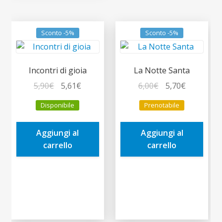
Sconto -5%
Sconto -5%
Incontri di gioia
La Notte Santa
Il
Il
Il
Il
5,90
€
5,61
€
6,00
€
5,70
€
prezzo
prezzo
prezzo
prezzo
Disponibile
Prenotabile
originale
attuale
originale
attuale
era:
è:
era:
è:
Aggiungi al
Aggiungi al
5,90€.
5,61€.
6,00€.
5,70€.
carrello
carrello