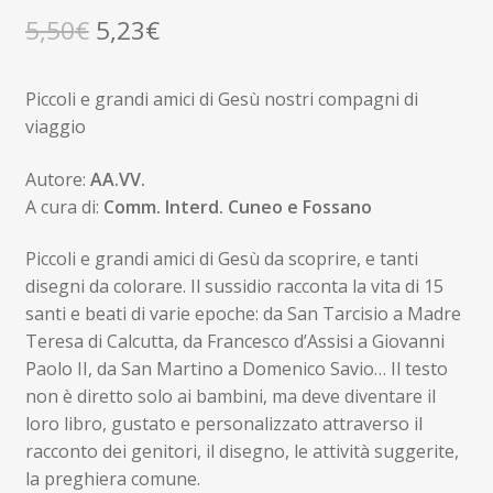
Il
Il
5,50
€
5,23
€
prezzo
prezzo
Piccoli e grandi amici di Gesù nostri compagni di
originale
attuale
viaggio
era:
è:
Autore:
AA.VV.
5,50€.
5,23€.
A cura di:
Comm. Interd. Cuneo e Fossano
Piccoli e grandi amici di Gesù da scoprire, e tanti
disegni da colorare. Il sussidio racconta la vita di 15
santi e beati di varie epoche: da San Tarcisio a Madre
Teresa di Calcutta, da Francesco d’Assisi a Giovanni
Paolo II, da San Martino a Domenico Savio… Il testo
non è diretto solo ai bambini, ma deve diventare il
loro libro, gustato e personalizzato attraverso il
racconto dei genitori, il disegno, le attività suggerite,
la preghiera comune.