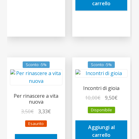
carrello
Sconto -5%
Sconto -5%
Incontri di gioia
Per rinascere a vita
Il
Il
10,00
€
9,50
€
nuova
prezzo
prezzo
Disponibile
Il
Il
3,50
€
3,33
€
originale
attuale
prezzo
prezzo
era:
è:
Esaurito
originale
attuale
Aggiungi al
10,00€.
9,50€.
era:
è:
carrello