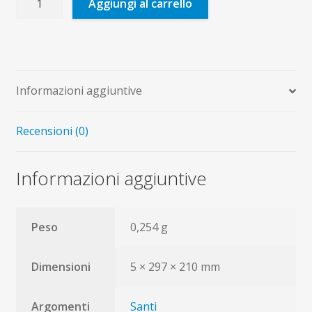
Aggiungi al carrello
coro
di
Santi
quantità
Informazioni aggiuntive
Recensioni (0)
Informazioni aggiuntive
Peso
0,254 g
Dimensioni
5 × 297 × 210 mm
Argomenti
Santi