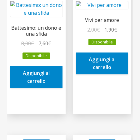
Vivi per amore
Battesimo: un dono e
Il
Il
2,00
€
1,90
€
una sfida
prezzo
prezzo
Disponibile
Il
Il
8,00
€
7,60
€
originale
attuale
prezzo
prezzo
era:
è:
Disponibile
originale
attuale
Aggiungi al
2,00€.
1,90€.
era:
è:
carrello
Aggiungi al
8,00€.
7,60€.
carrello