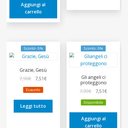
Aggiungi al
16,90€.
16,06€.
carrello
Sconto -5%
Sconto -5%
Grazie, Gesù
Gli angeli ci
Il
Il
7,90
€
7,51
€
proteggono
prezzo
prezzo
Esaurito
Il
Il
7,90
€
7,51
€
originale
attuale
prezzo
prezzo
era:
è:
Disponibile
originale
attuale
Leggi tutto
7,90€.
7,51€.
era:
è:
Aggiungi al
7,90€.
7,51€.
carrello