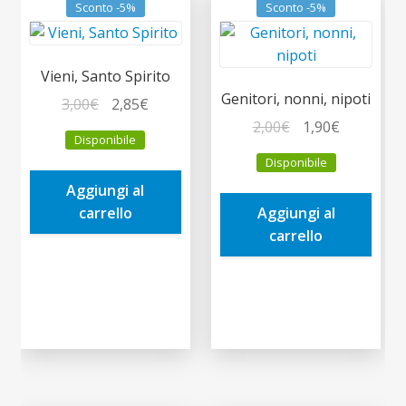
Sconto -5%
Sconto -5%
Vieni, Santo Spirito
Genitori, nonni, nipoti
Il
Il
3,00
€
2,85
€
prezzo
prezzo
Il
Il
2,00
€
1,90
€
Disponibile
originale
attuale
prezzo
prezzo
Disponibile
era:
è:
originale
attuale
Aggiungi al
3,00€.
2,85€.
era:
è:
carrello
Aggiungi al
2,00€.
1,90€.
carrello