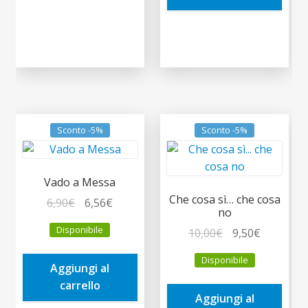
Sconto -5%
Sconto -5%
Vado a Messa
Che cosa sì… che cosa
Il
Il
6,90
€
6,56
€
no
prezzo
prezzo
Disponibile
Il
Il
10,00
€
9,50
€
originale
attuale
prezzo
prezzo
era:
è:
Disponibile
originale
attuale
Aggiungi al
6,90€.
6,56€.
era:
è:
carrello
Aggiungi al
10,00€.
9,50€.