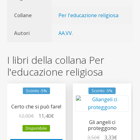
Collane
Per l'educazione religiosa
Autori
AA.VV.
I libri della collana Per
l'educazione religiosa
Sconto -5%
Sconto -5%
Certo che si può fare!
Il
Il
12,00
€
11,40
€
Gli angeli ci
prezzo
prezzo
proteggono
Disponibile
originale
attuale
Il
Il
3,50
€
3,33
€
era:
è: