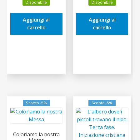
Disponibile
Disponibile
originale
attuale
originale
attuale
era:
è:
era:
è:
Aggiungi al
Aggiungi al
4,90€.
4,66€.
2,90€.
2,76€.
carrello
carrello
Sconto -5%
Sconto -5%
Coloriamo la nostra