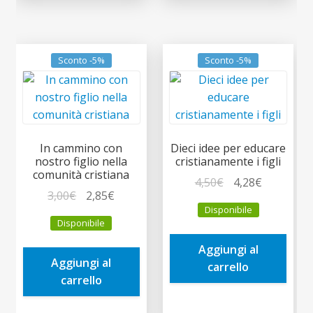
Sconto -5%
Sconto -5%
In cammino con
Dieci idee per educare
nostro figlio nella
cristianamente i figli
comunità cristiana
Il
Il
4,50
€
4,28
€
Il
Il
3,00
€
2,85
€
prezzo
prezzo
Disponibile
prezzo
prezzo
originale
attuale
Disponibile
originale
attuale
era:
è:
era:
è:
Aggiungi al
4,50€.
4,28€.
Aggiungi al
3,00€.
2,85€.
carrello
carrello