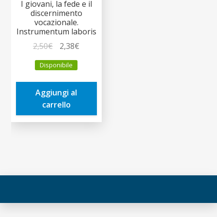
I giovani, la fede e il
discernimento
vocazionale.
Instrumentum laboris
Il
Il
2,50
€
2,38
€
prezzo
prezzo
Disponibile
originale
attuale
era:
è:
Aggiungi al
2,50€.
2,38€.
carrello