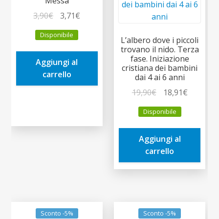
Messa
Il
Il
3,90
€
3,71
€
prezzo
prezzo
Disponibile
originale
attuale
L’albero dove i piccoli
trovano il nido. Terza
era:
è:
fase. Iniziazione
Aggiungi al
3,90€.
3,71€.
cristiana dei bambini
carrello
dai 4 ai 6 anni
Il
Il
19,90
€
18,91
€
prezzo
prezzo
Disponibile
originale
attuale
era:
è:
Aggiungi al
19,90€.
18,91€.
carrello
Sconto -5%
Sconto -5%