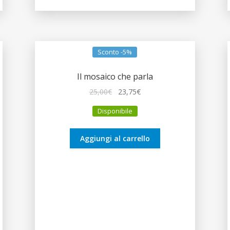
Sconto -5%
Il mosaico che parla
Il
Il
25,00
€
23,75
€
prezzo
prezzo
Disponibile
originale
attuale
era:
è:
25,00€.
23,75€.
Aggiungi al carrello