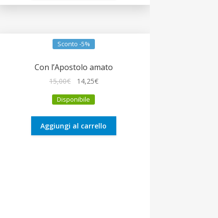
Sconto -5%
Con l’Apostolo amato
Il
Il
15,00
€
14,25
€
prezzo
prezzo
Disponibile
originale
attuale
era:
è:
15,00€.
14,25€.
Aggiungi al carrello