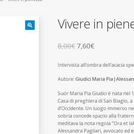
Vivere in pien
Il
Il
8,00
€
7,60
€
prezzo
prezzo
Intervista all’ombra dell’acacia sp
originale
attuale
era:
è:
Autore:
Giudici Maria Pia|Alessan
8,00€.
7,60€.
Suor Maria Pia Giudici è nata nel 1
Casa di preghiera di San Biagio, a
d’Occidente. Un luogo immerso nel
sobria concede spazio alla fratern
meditava la nota regola ”Ora et la
Alessandra Pagliari, avvocato ed e