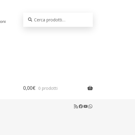
Cerca:
Cerca
oni
0,00
€
0 prodotti
RSS Feed
Facebook
YouTube
WhatsApp