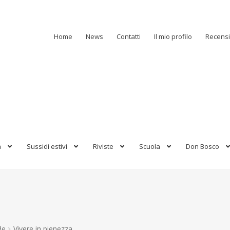
Home
News
Contatti
Il mio profilo
Recensi
a
Sussidi estivi
Riviste
Scuola
Don Bosco
de
Vivere in pienezza