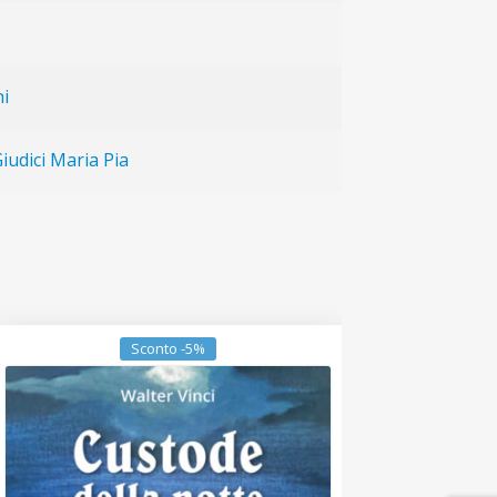
ni
iudici Maria Pia
Sconto -5%