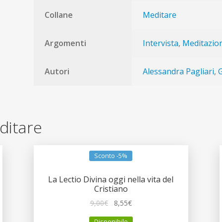
Collane
Meditare
Argomenti
Intervista
,
Meditazio
Autori
Alessandra Pagliari
,
G
editare
Sconto -5%
La Lectio Divina oggi nella vita del
Cristiano
Il
Il
9,00
€
8,55
€
prezzo
prezzo
Disponibile