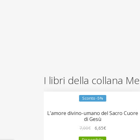
I libri della collana M
Sconto -5%
L’amore divino-umano del Sacro Cuore
di Gesù
Il
Il
7,00
€
6,65
€
prezzo
prezzo
Disponibile