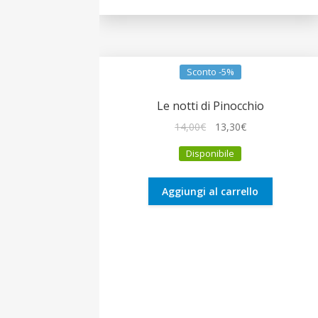
Sconto -5%
Le notti di Pinocchio
Il
Il
14,00
€
13,30
€
prezzo
prezzo
Disponibile
originale
attuale
era:
è:
14,00€.
13,30€.
Aggiungi al carrello