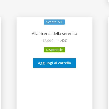
Sconto -5%
Alla ricerca della serenità
Il
Il
12,00
€
11,40
€
prezzo
prezzo
Disponibile
originale
attuale
era:
è:
12,00€.
11,40€.
Aggiungi al carrello