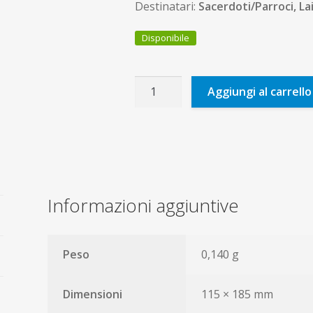
Destinatari:
Sacerdoti/Parroci, La
Disponibile
Vivere
Aggiungi al carrello
in
pienezza
quantità
Informazioni aggiuntive
Peso
0,140 g
Dimensioni
115 × 185 mm