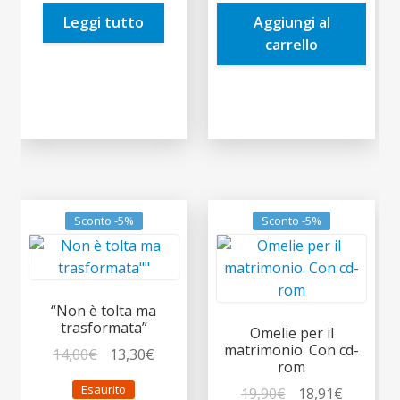
era:
è:
era:
è:
Leggi tutto
Aggiungi al
7,00€.
6,65€.
26,00€.
24,70€.
carrello
Sconto -5%
Sconto -5%
“Non è tolta ma
trasformata”
Omelie per il
matrimonio. Con cd-
Il
Il
14,00
€
13,30
€
rom
prezzo
prezzo
Esaurito
Il
Il
19,90
€
18,91
€
originale
attuale