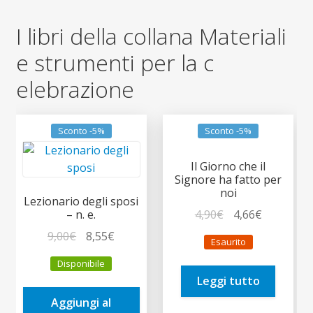
I libri della collana Materiali
e strumenti per la c
elebrazione
Sconto -5%
Sconto -5%
Il Giorno che il
Signore ha fatto per
noi
Lezionario degli sposi
Il
Il
4,90
€
4,66
€
– n. e.
prezzo
prezzo
Il
Il
9,00
€
8,55
€
Esaurito
originale
attuale
prezzo
prezzo
Disponibile
era:
è:
originale
attuale
Leggi tutto
4,90€.
4,66€.
era:
è:
Aggiungi al
9,00€.
8,55€.