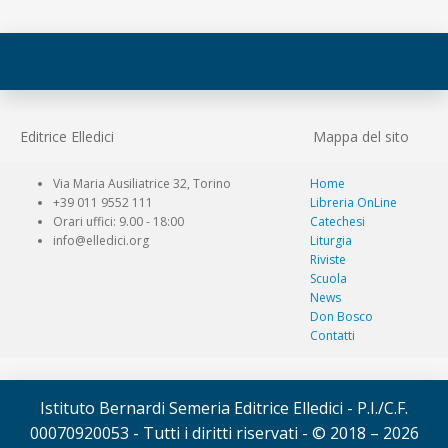
Editrice Elledici
Mappa del sito
Via Maria Ausiliatrice 32, Torino
Home
+39 011 9552 111
Libreria OnLine
Orari uffici: 9.00 - 18:00
Catechesi
info@elledici.org
Liturgia
Riviste
Scuola
News
Don Bosco
Contatti
Istituto Bernardi Semeria Editrice Elledici - P.I./C.F.
00070920053 - Tutti i diritti riservati - © 2018 – 2026