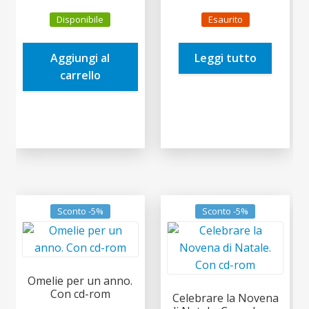
prezzo
prezzo
prezzo
prezzo
Disponibile
Esaurito
originale
attuale
originale
attuale
era:
è:
era:
è:
Aggiungi al
Leggi tutto
20,00€.
19,00€.
18,00€.
17,10€.
carrello
Sconto -5%
Sconto -5%
Omelie per un anno.
Con cd-rom
Celebrare la Novena