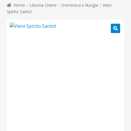
child
Home
Libreria Online
Domenica e liturgia
Vieni
Espandi
Contatti
Spirito Santo!
il
menu
Espandi
Don Bosco
child
il
menu
child