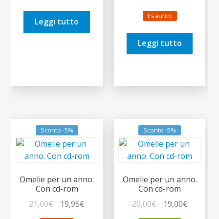
prezzo
prezzo
era:
è:
Esaurito
originale
attuale
Leggi tutto
14,00€.
13,30€.
era:
è:
Leggi tutto
19,90€.
18,91€.
Sconto -5%
Sconto -5%
Omelie per un anno.
Omelie per un anno.
Con cd-rom
Con cd-rom
Il
Il
Il
Il
21,00
€
19,95
€
20,00
€
19,00
€
prezzo
prezzo
prezzo
prezzo