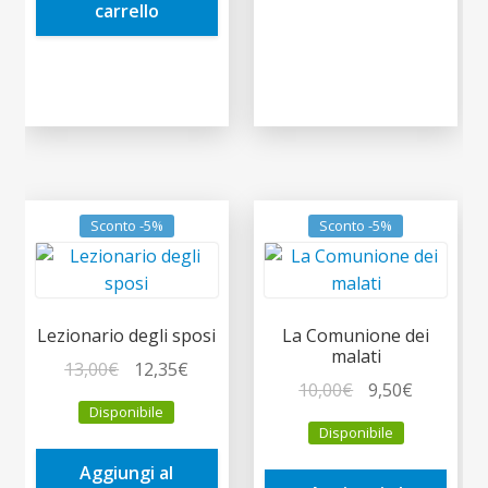
carrello
Sconto -5%
Sconto -5%
Lezionario degli sposi
La Comunione dei
malati
Il
Il
13,00
€
12,35
€
Il
Il
10,00
€
9,50
€
prezzo
prezzo
Disponibile
prezzo
prezzo
originale
attuale
Disponibile
originale
attuale
era:
è:
era:
è:
Aggiungi al
13,00€.
12,35€.