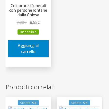
Celebrare i funerali
con persone lontane
dalla Chiesa
Il
Il
9,00
€
8,55
€
prezzo
prezzo
Disponibile
originale
attuale
era:
è:
Aggiungi al
9,00€.
8,55€.
carrello
Prodotti correlati
Sconto -5%
Sconto -5%