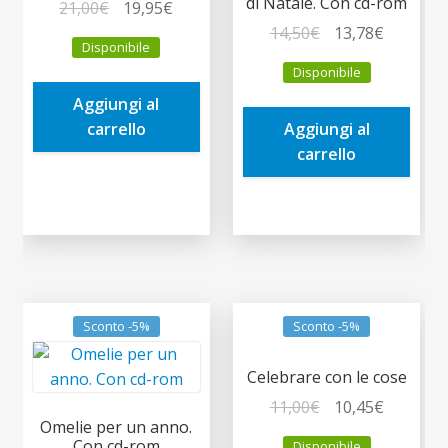
di Natale. Con cd-rom
Il
Il
21,00
€
19,95
€
prezzo
prezzo
Il
Il
14,50
€
13,78
€
Disponibile
originale
attuale
prezzo
prezzo
Disponibile
era:
è:
originale
attuale
Aggiungi al
21,00€.
19,95€.
era:
è:
carrello
Aggiungi al
14,50€.
13,78€.
carrello
Sconto -5%
Sconto -5%
Celebrare con le cose
Il
Il
11,00
€
10,45
€
Omelie per un anno.
prezzo
prezzo
Con cd-rom
Disponibile