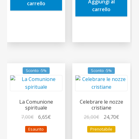
Aggiungi al
10,00€.
9,50€.
carrello
carrello
Sconto -5%
Sconto -5%
La Comunione
Celebrare le nozze
spirituale
cristiane
Il
Il
Il
Il
7,00
€
6,65
€
26,00
€
24,70
€
prezzo
prezzo
prezzo
prezzo
Esaurito
Prenotabile
originale
attuale
originale
attuale