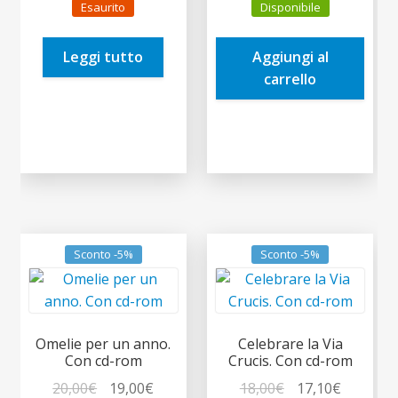
Esaurito
Disponibile
originale
attuale
originale
attuale
era:
è:
era:
è:
Leggi tutto
Aggiungi al
21,00€.
19,95€.
20,00€.
19,00€.
carrello
Sconto -5%
Sconto -5%
Omelie per un anno.
Celebrare la Via
Con cd-rom
Crucis. Con cd-rom
Il
Il
Il
Il
20,00
€
19,00
€
18,00
€
17,10
€