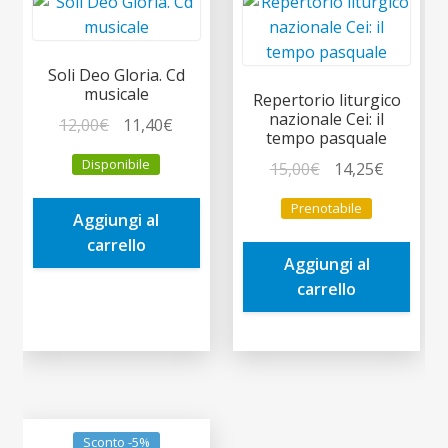
Soli Deo Gloria. Cd
musicale
Repertorio liturgico
nazionale Cei: il
Il
Il
12,00
€
11,40
€
tempo pasquale
prezzo
prezzo
Disponibile
Il
Il
15,00
€
14,25
€
originale
attuale
prezzo
prezzo
era:
è:
Prenotabile
originale
attuale
Aggiungi al
12,00€.
11,40€.
era:
è:
carrello
Aggiungi al
15,00€.
14,25€.
carrello
Sconto -5%