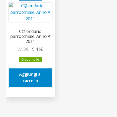
C@lendario
parrocchiale. Anno A
2011
Il
Il
9,90
€
9,41
€
prezzo
prezzo
Disponibile
originale
attuale
era:
è:
Aggiungi al
9,90€.
9,41€.
carrello