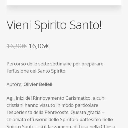
Vieni Spirito Santo!
Il
Il
16,90
€
16,06
€
prezzo
prezzo
Percorso delle sette settimane per preparare
originale
attuale
l’effusione del Santo Spirito
era:
è:
Autore:
Olivier Belleil
16,90€.
16,06€.
Agli inizi del Rinnovamento Carismatico, alcuni
cristiani hanno vissuto in modo particolare
l’esperienza della Pentecoste. Questa grazia –
chiamata effusione dello Spirito o battesimo nello
Spirito Santo – si è largamente diffusa nella Chiesa