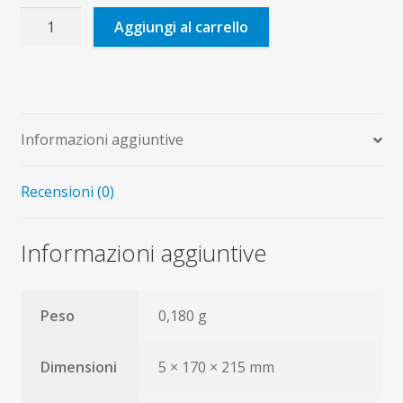
Tecniche
Aggiungi al carrello
di
animazione
con
gruppi
dagli
Informazioni aggiuntive
11
ai
Recensioni (0)
15
anni
quantità
Informazioni aggiuntive
Peso
0,180 g
Dimensioni
5 × 170 × 215 mm