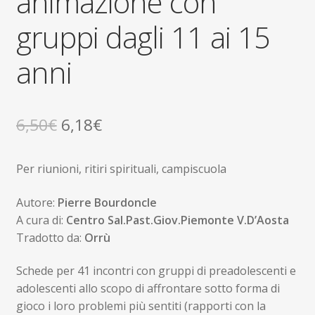
animazione con
gruppi dagli 11 ai 15
anni
Il
Il
6,50
€
6,18
€
prezzo
prezzo
Per riunioni, ritiri spirituali, campiscuola
originale
attuale
era:
è:
Autore:
Pierre Bourdoncle
A cura di:
Centro Sal.Past.Giov.Piemonte V.D’Aosta
6,50€.
6,18€.
Tradotto da:
Orrù
Schede per 41 incontri con gruppi di preadolescenti e
adolescenti allo scopo di affrontare sotto forma di
gioco i loro problemi più sentiti (rapporti con la