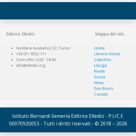
Editrice Elledici
Mappa del sito
Via Maria Ausiliatrice 32, Torino
Home
+39 011 9552 111
Libreria OnLine
Orari uffici: 9.00 - 18:00
Catechesi
info@elledici.org
Liturgia
Riviste
Scuola
News
Don Bosco
Contatti
Istituto Bernardi Semeria Editrice Elledici - P.I./C.F.
00070920053 - Tutti i diritti riservati - © 2018 – 2026