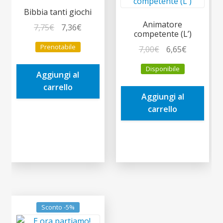
Bibbia tanti giochi
Animatore
Il
Il
7,75
€
7,36
€
competente (L’)
prezzo
prezzo
Prenotabile
Il
Il
7,00
€
6,65
€
originale
attuale
prezzo
prezzo
era:
è:
Disponibile
originale
attuale
Aggiungi al
7,75€.
7,36€.
era:
è:
carrello
Aggiungi al
7,00€.
6,65€.
carrello
Sconto -5%