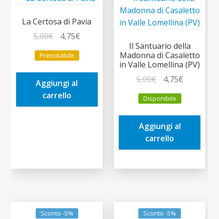
La Certosa di Pavia
Il
Il
5,00
€
4,75
€
Il Santuario della
prezzo
prezzo
Madonna di Casaletto
Prenotabile
originale
attuale
in Valle Lomellina (PV)
era:
è:
Il
Il
5,00
€
4,75
€
Aggiungi al
5,00€.
4,75€.
prezzo
prezzo
carrello
Disponibile
originale
attuale
era:
è:
Aggiungi al
5,00€.
4,75€.
carrello
Sconto -5%
Sconto -5%