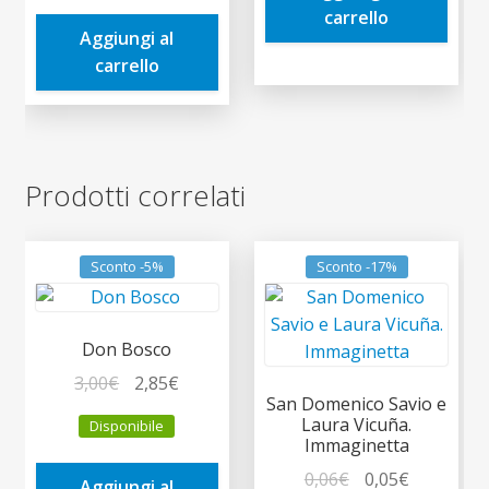
era:
è:
carrello
Aggiungi al
4,00€.
3,80€.
carrello
Prodotti correlati
Sconto -5%
Sconto -17%
Don Bosco
Il
Il
3,00
€
2,85
€
San Domenico Savio e
prezzo
prezzo
Laura Vicuña.
Disponibile
originale
attuale
Immaginetta
era:
è:
Il
Il
0,06
€
0,05
€
Aggiungi al