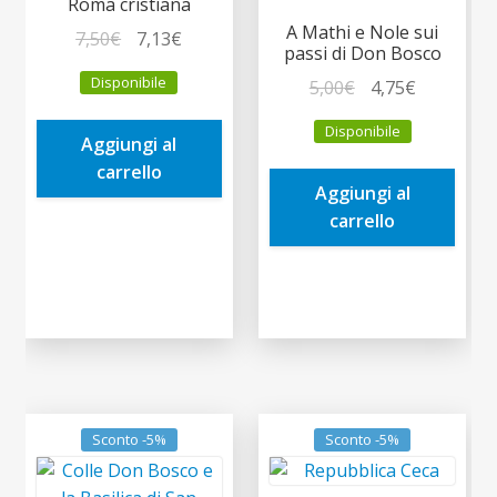
Roma cristiana
A Mathi e Nole sui
Il
Il
7,50
€
7,13
€
passi di Don Bosco
prezzo
prezzo
Disponibile
Il
Il
5,00
€
4,75
€
originale
attuale
prezzo
prezzo
era:
è:
Disponibile
originale
attuale
Aggiungi al
7,50€.
7,13€.
era:
è:
carrello
Aggiungi al
5,00€.
4,75€.
carrello
Sconto -5%
Sconto -5%