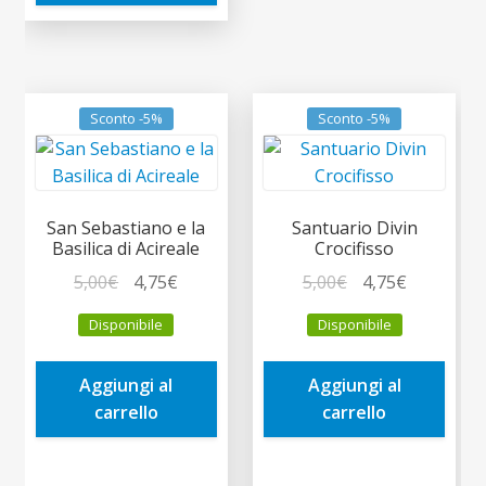
Sconto -5%
Sconto -5%
San Sebastiano e la
Santuario Divin
Basilica di Acireale
Crocifisso
Il
Il
Il
Il
5,00
€
4,75
€
5,00
€
4,75
€
prezzo
prezzo
prezzo
prezzo
Disponibile
Disponibile
originale
attuale
originale
attuale
era:
è:
era:
è:
Aggiungi al
Aggiungi al
5,00€.
4,75€.
5,00€.
4,75€.
carrello
carrello