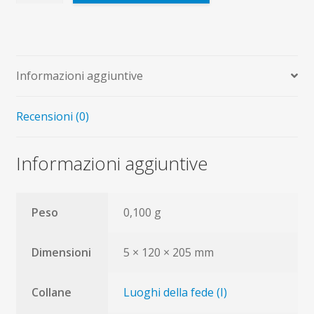
di
Maria
Ausiliatrice
in
Informazioni aggiuntive
Torino
quantità
Recensioni (0)
Informazioni aggiuntive
Peso
0,100 g
Dimensioni
5 × 120 × 205 mm
Collane
Luoghi della fede (I)