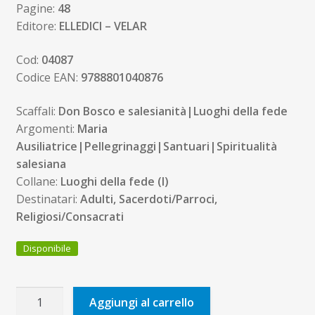
Pagine:
48
Editore:
ELLEDICI – VELAR
Cod:
04087
Codice EAN:
9788801040876
Scaffali:
Don Bosco e salesianità|Luoghi della fede
Argomenti:
Maria
Ausiliatrice|Pellegrinaggi|Santuari|Spiritualità
salesiana
Collane:
Luoghi della fede (I)
Destinatari:
Adulti, Sacerdoti/Parroci,
Religiosi/Consacrati
Disponibile
Santuario
Aggiungi al carrello
Basilica