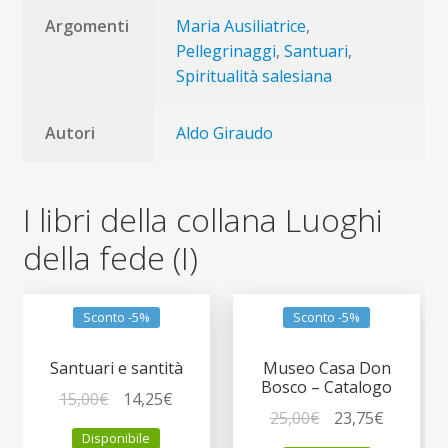
Argomenti
Maria Ausiliatrice
,
Pellegrinaggi
,
Santuari
,
Spiritualità salesiana
Autori
Aldo Giraudo
I libri della collana Luoghi
della fede (I)
Sconto -5%
Sconto -5%
Santuari e santità
Museo Casa Don
Bosco – Catalogo
Il
Il
15,00
€
14,25
€
Il
Il
25,00
€
23,75
€
prezzo
prezzo
Disponibile
prezzo
prezzo
originale
attuale