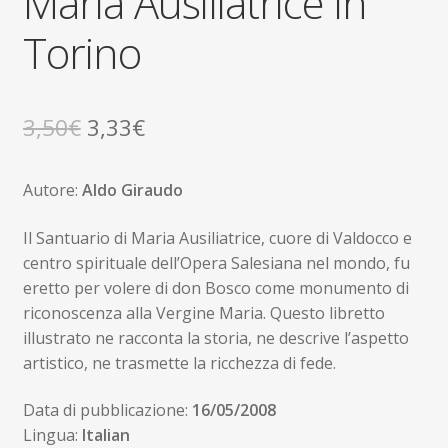
Maria Ausiliatrice in
Torino
Il
Il
3,50
€
3,33
€
prezzo
prezzo
Autore:
Aldo Giraudo
originale
attuale
era:
è:
Il Santuario di Maria Ausiliatrice, cuore di Valdocco e
centro spirituale dell’Opera Salesiana nel mondo, fu
3,50€.
3,33€.
eretto per volere di don Bosco come monumento di
riconoscenza alla Vergine Maria. Questo libretto
illustrato ne racconta la storia, ne descrive l’aspetto
artistico, ne trasmette la ricchezza di fede.
Data di pubblicazione:
16/05/2008
Lingua:
Italian