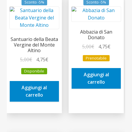
Sconto -5%
Sconto -5%
Abbazia di San
Donato
Santuario della Beata
Vergine del Monte
Il
Il
5,00
€
4,75
€
Altino
prezzo
prezzo
Prenotabile
Il
Il
5,00
€
4,75
€
originale
attuale
prezzo
prezzo
era:
è:
Disponibile
originale
attuale
Aggiungi al
5,00€.
4,75€.
era:
è:
carrello
Aggiungi al
5,00€.
4,75€.
carrello