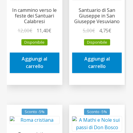
In cammino verso le
Santuario di San
feste dei Santuari
Giuseppe in San
Calabresi
Giuseppe Vesuviano
Il
Il
Il
Il
12,00
€
11,40
€
5,00
€
4,75
€
prezzo
prezzo
prezzo
prezzo
Disponibile
Disponibile
originale
attuale
originale
attuale
era:
è:
era:
è:
Aggiungi al
Aggiungi al
12,00€.
11,40€.
5,00€.
4,75€.
carrello
carrello
Sconto -5%
Sconto -5%