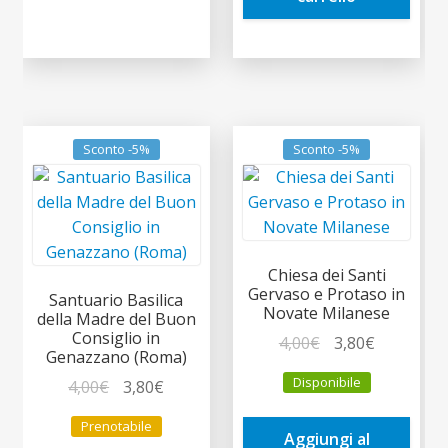
Sconto -5%
Sconto -5%
Chiesa dei Santi
Gervaso e Protaso in
Santuario Basilica
Novate Milanese
della Madre del Buon
Consiglio in
Il
Il
4,00
€
3,80
€
Genazzano (Roma)
prezzo
prezzo
Disponibile
Il
Il
4,00
€
3,80
€
originale
attuale
prezzo
prezzo
era:
è:
Prenotabile
originale
attuale
Aggiungi al
4,00€.
3,80€.