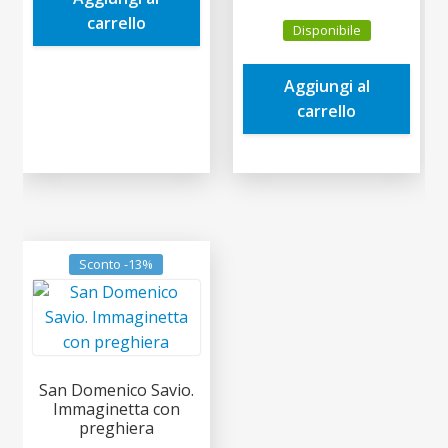
3,00€.
2,85€.
prezzo
prezzo
carrello
Disponibile
originale
attuale
era:
è:
Aggiungi al
0,06€.
0,05€.
carrello
Sconto -13%
San Domenico Savio.
Immaginetta con
preghiera