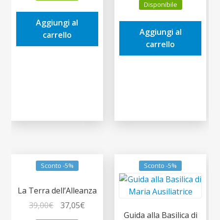
Disponibile
originale
attuale
era:
è:
era:
è:
Aggiungi al
15,00€.
14,25€.
Aggiungi al
25,00€.
23,75€.
carrello
carrello
Sconto -5%
Sconto -5%
La Terra dell’Alleanza
Il
Il
39,00
€
37,05
€
Guida alla Basilica di
prezzo
prezzo