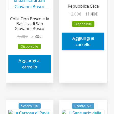
Repubblica Ceca
Il
Il
12,00
€
11,40
€
Colle Don Bosco e la
prezzo
prezzo
Basilica di San
Disponibile
originale
attuale
Giovanni Bosco
era:
è:
Il
Il
4,00
€
3,80
€
Aggiungi al
12,00€.
11,40€.
prezzo
prezzo
carrello
Disponibile
originale
attuale
era:
è:
Aggiungi al
4,00€.
3,80€.
carrello
Sconto -5%
Sconto -5%