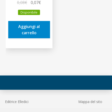
Il
Il
0,08
€
0,07
€
prezzo
prezzo
Disponibile
originale
attuale
era:
è:
Aggiungi al
0,08€.
0,07€.
carrello
Editrice Elledici
Mappa del sito