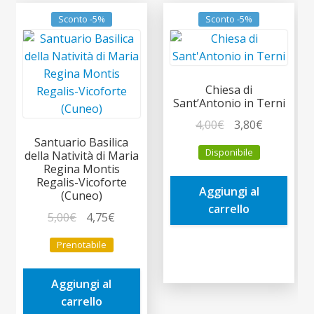
Sconto -5%
Sconto -5%
Chiesa di
Sant’Antonio in Terni
Il
Il
4,00
€
3,80
€
prezzo
prezzo
Santuario Basilica
Disponibile
della Natività di Maria
originale
attuale
Regina Montis
era:
è:
Regalis-Vicoforte
Aggiungi al
4,00€.
3,80€.
(Cuneo)
carrello
Il
Il
5,00
€
4,75
€
prezzo
prezzo
Prenotabile
originale
attuale
era:
è:
Aggiungi al
5,00€.
4,75€.
carrello