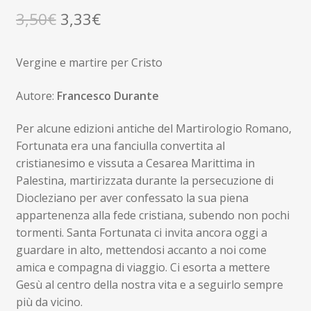
Il
Il
3,50
€
3,33
€
prezzo
prezzo
Vergine e martire per Cristo
originale
attuale
era:
è:
Autore:
Francesco Durante
3,50€.
3,33€.
Per alcune edizioni antiche del Martirologio Romano,
Fortunata era una fanciulla convertita al
cristianesimo e vissuta a Cesarea Marittima in
Palestina, martirizzata durante la persecuzione di
Diocleziano per aver confessato la sua piena
appartenenza alla fede cristiana, subendo non pochi
tormenti. Santa Fortunata ci invita ancora oggi a
guardare in alto, mettendosi accanto a noi come
amica e compagna di viaggio. Ci esorta a mettere
Gesù al centro della nostra vita e a seguirlo sempre
più da vicino.