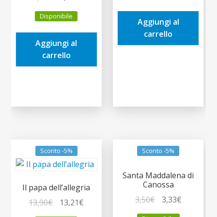
prezzo
prezzo
era:
è:
Disponibile
originale
attuale
Aggiungi al
5,00€.
4,75€.
era:
è:
carrello
Aggiungi al
2,00€.
1,90€.
carrello
Sconto -5%
Sconto -5%
Santa Maddalena di
Canossa
Il papa dell’allegria
Il
Il
3,50
€
3,33
€
Il
Il
13,90
€
13,21
€
prezzo
prezzo
prezzo
prezzo