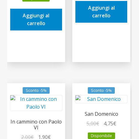
originale
attuale
era:
è:
Aggiungi al
era:
è:
13,00€.
12,35€.
Aggiungi al
carrello
7,00€.
6,65€.
carrello
Sconto -5%
Sconto -5%
San Domenico
In cammino con Paolo
Il
Il
5,00
€
4,75
€
VI
prezzo
prezzo
Disponibile
Il
Il
2,00
€
1,90
€
originale
attuale