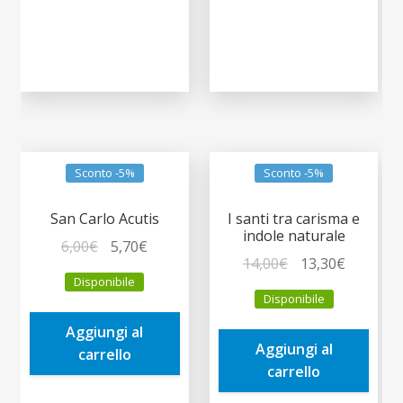
Sconto -5%
Sconto -5%
San Carlo Acutis
I santi tra carisma e
indole naturale
Il
Il
6,00
€
5,70
€
Il
Il
14,00
€
13,30
€
prezzo
prezzo
Disponibile
prezzo
prezzo
originale
attuale
Disponibile
originale
attuale
era:
è:
era:
è:
Aggiungi al
6,00€.
5,70€.
Aggiungi al
14,00€.
13,30€.
carrello
carrello