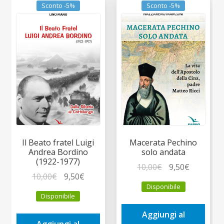
Sconto -5%
Sconto -5%
Il Beato fratel Luigi
Macerata Pechino
Andrea Bordino
solo andata
(1922-1977)
Il
Il
10,00
€
9,50
€
Il
Il
10,00
€
9,50
€
prezzo
prezzo
Disponibile
prezzo
prezzo
originale
attuale
Disponibile
originale
attuale
era:
è:
era:
è:
Aggiungi al
10,00€.
9,50€.