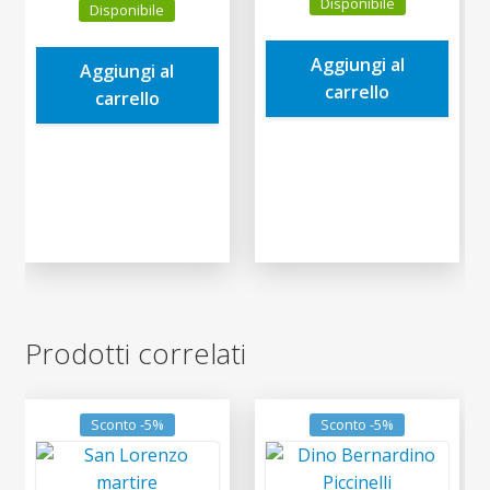
Disponibile
Disponibile
originale
attuale
originale
attuale
era:
è:
era:
è:
Aggiungi al
3,50€.
3,33€.
Aggiungi al
13,90€.
13,21€.
carrello
carrello
Prodotti correlati
Sconto -5%
Sconto -5%