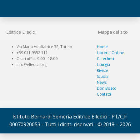
Editrice Elledici
Mappa del sito
Via Maria Ausiliatrice 32, Torino
Home
+39 011 9552 111
Libreria OnLine
Orari uffici: 9.00 - 18:00
Catechesi
info@elledici.org
Liturgia
Riviste
Scuola
News
Don Bosco
Contatti
Istituto Bernardi Semeria Editrice Elledici - P.I./C.F.
00070920053 - Tutti i diritti riservati - © 2018 – 2026