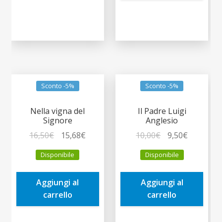
Sconto -5%
Sconto -5%
Nella vigna del
Il Padre Luigi
Signore
Anglesio
Il
Il
Il
Il
16,50
€
15,68
€
10,00
€
9,50
€
prezzo
prezzo
prezzo
prezzo
Disponibile
Disponibile
originale
attuale
originale
attuale
era:
è:
era:
è:
Aggiungi al
Aggiungi al
16,50€.
15,68€.
10,00€.
9,50€.
carrello
carrello