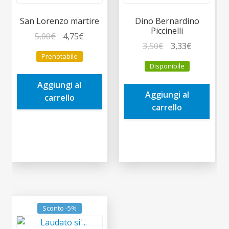
San Lorenzo martire
Dino Bernardino
Piccinelli
Il
Il
5,00
€
4,75
€
Il
Il
3,50
€
3,33
€
prezzo
prezzo
Prenotabile
prezzo
prezzo
originale
attuale
Disponibile
originale
attuale
era:
è:
era:
è:
Aggiungi al
5,00€.
4,75€.
Aggiungi al
3,50€.
3,33€.
carrello
carrello
Sconto -5%