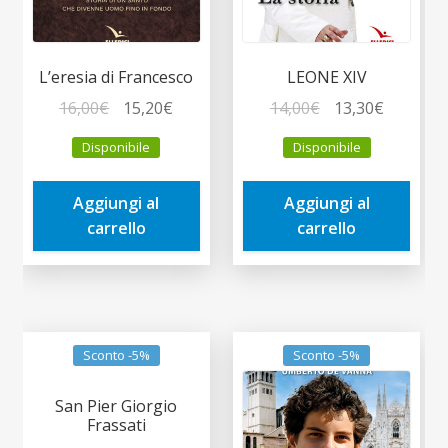
L’eresia di Francesco
LEONE XIV
Il
Il
Il
Il
16,00
€
15,20
€
14,00
€
13,30
€
prezzo
prezzo
prezzo
prezzo
Disponibile
Disponibile
originale
attuale
originale
attuale
era:
è:
era:
è:
Aggiungi al
Aggiungi al
16,00€.
15,20€.
14,00€.
13,30€.
carrello
carrello
Sconto -5%
Sconto -5%
San Pier Giorgio
Frassati