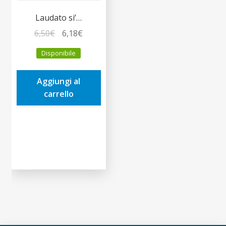
Laudato si’…
Il
Il
6,50
€
6,18
€
prezzo
prezzo
Disponibile
originale
attuale
era:
è:
Aggiungi al
6,50€.
6,18€.
carrello