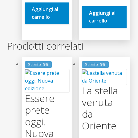
originale
attuale
era:
è:
Aggiungi al
era:
è:
Aggiungi al
3,50€.
3,33€.
carrello
5,00€.
4,75€.
carrello
Prodotti correlati
Sconto -5%
Sconto -5%
La stella
Essere
venuta
prete
da
oggi.
Oriente
Nuova