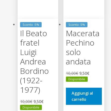
Sconto -5%
Sconto -5%
Il Beato
Macerata
fratel
Pechino
Luigi
solo
Andrea
andata
Bordino
Il
Il
10,00
€
9,50
€
(1922-
prezzo
prezzo
Disponibile
originale
attuale
1977)
era:
è:
Aggiungi al
10,00€.
9,50€.
carrello
Il
Il
10,00
€
9,50
€
prezzo
prezzo
Disponibile