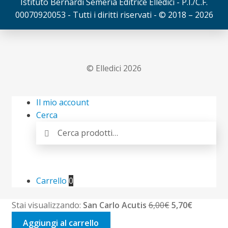
Istituto Bernardi Semeria Editrice Elledici - P.I./C.F.
00070920053 - Tutti i diritti riservati - © 2018 – 2026
© Elledici 2026
Il mio account
Cerca
Cerca:
Cerca
Carrello
0
Il
Il
Stai visualizzando:
San Carlo Acutis
6,00
€
5,70
€
prezzo
prezzo
Aggiungi al carrello