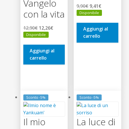
Vangelo
Il
Il
9,90
€
9,41
€
con la vita
prezzo
prezzo
Disponibile
originale
attuale
era:
è:
Il
Il
12,90
€
12,26
€
Aggiungi al
9,90€.
9,41€.
prezzo
prezzo
Disponibile
carrello
originale
attuale
era:
è:
Aggiungi al
12,90€.
12,26€.
carrello
Sconto -5%
Sconto -5%
Il mio
La luce di