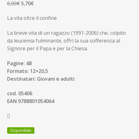
Il
Il
6,00
€
5,70
€
prezzo
prezzo
La vita oltre il confine
originale
attuale
era:
è:
La breve vita di un ragazzo (1991-2006) che, colpito
6,00€.
5,70€.
da leucemia fulminante, offrì la sua sofferenza al
Signore per il Papa e per la Chiesa.
Pagine: 48
Formato: 12×20,5
Destinatari: Giovani e adulti
cod. 05406
EAN 9788801054064
Disponibile