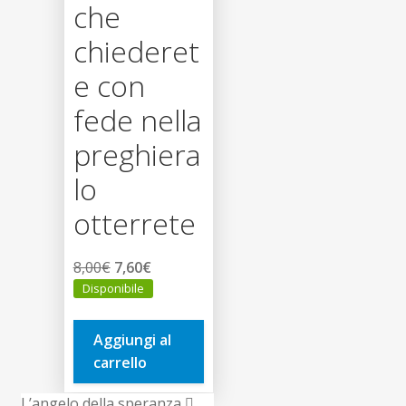
che
chiederet
e con
fede nella
preghiera
lo
otterrete
Il
Il
8,00
€
7,60
€
prezzo
prezzo
Disponibile
originale
attuale
era:
è:
Aggiungi al
8,00€.
7,60€.
carrello
L’angelo della speranza