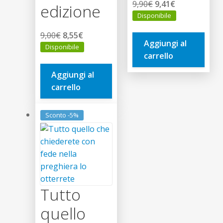
Il
Il
9,90
€
9,41
€
edizione
prezzo
prezzo
Disponibile
originale
attuale
Il
Il
9,00
€
8,55
€
era:
è:
Aggiungi al
prezzo
prezzo
Disponibile
9,90€.
9,41€.
carrello
originale
attuale
era:
è:
Aggiungi al
9,00€.
8,55€.
carrello
Sconto -5%
Tutto
quello