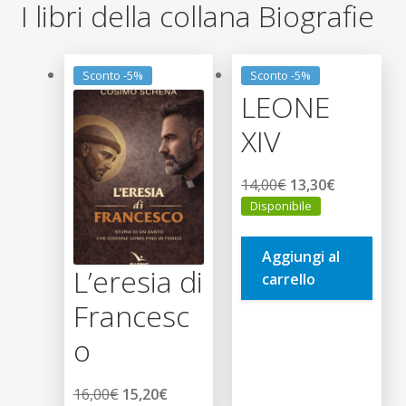
I libri della collana Biografie
Sconto -5%
Sconto -5%
LEONE
XIV
Il
Il
14,00
€
13,30
€
prezzo
prezzo
Disponibile
originale
attuale
era:
è:
Aggiungi al
L’eresia di
14,00€.
13,30€.
carrello
Francesc
o
Il
Il
16,00
€
15,20
€