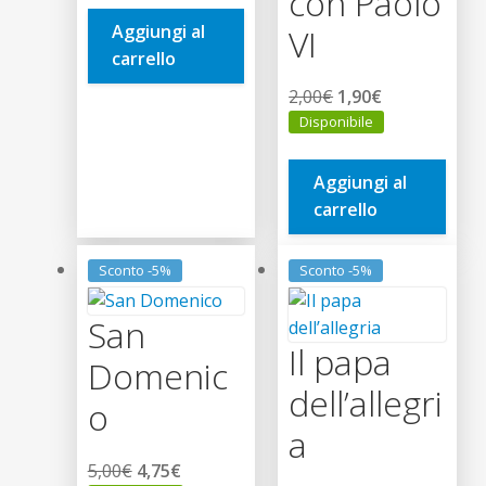
con Paolo
era:
è:
Aggiungi al
VI
13,00€.
12,35€.
carrello
Il
Il
2,00
€
1,90
€
prezzo
prezzo
Disponibile
originale
attuale
era:
è:
Aggiungi al
2,00€.
1,90€.
carrello
Sconto -5%
Sconto -5%
San
Il papa
Domenic
dell’allegri
o
a
Il
Il
5,00
€
4,75
€