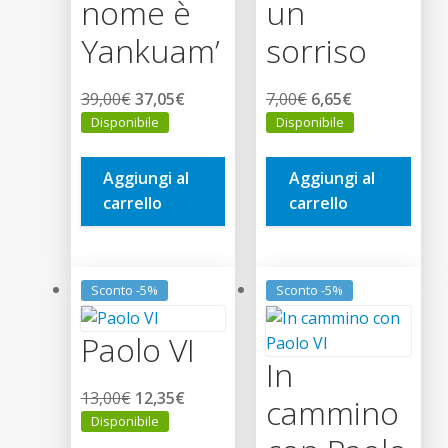
nome è
un
Yankuam’
sorriso
Il
Il
Il
Il
39,00
€
37,05
€
7,00
€
6,65
€
prezzo
prezzo
prezzo
prezzo
Disponibile
Disponibile
originale
attuale
originale
attuale
era:
è:
era:
è:
Aggiungi al
Aggiungi al
39,00€.
37,05€.
7,00€.
6,65€.
carrello
carrello
Sconto -5%
Sconto -5%
Paolo VI
In
Il
Il
13,00
€
12,35
€
cammino
prezzo
prezzo
Disponibile
originale
attuale