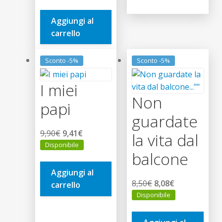
originale
attuale
era:
è:
Aggiungi al
10,00€.
9,50€.
carrello
Sconto -5%
Sconto -5%
I miei
Non
papi
guardate
Il
Il
9,90
€
9,41
€
la vita dal
prezzo
prezzo
Disponibile
balcone
originale
attuale
era:
è:
Aggiungi al
9,90€.
9,41€.
Il
Il
8,50
€
8,08
€
carrello
prezzo
prezzo
Disponibile
originale
attuale
era:
è: