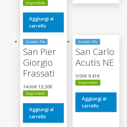
prezzo
prezzo
Disponibile
originale
attuale
era:
è:
Aggiungi al
16,00€.
15,20€.
carrello
Sconto -5%
Sconto -5%
San Pier
San Carlo
Giorgio
Acutis NE
Frassati
Il
Il
9,90
€
9,41
€
prezzo
prezzo
Disponibile
Il
Il
14,00
€
13,30
€
originale
attuale
prezzo
prezzo
Disponibile
era:
è:
Aggiungi al
originale
attuale
9,90€.
9,41€.
carrello
era:
è:
Aggiungi al
14,00€.
13,30€.
carrello