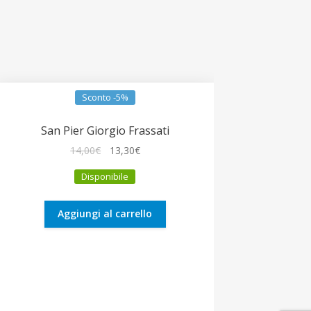
Sconto -5%
San Pier Giorgio Frassati
Il
Il
14,00
€
13,30
€
prezzo
prezzo
Disponibile
originale
attuale
era:
è:
14,00€.
13,30€.
Aggiungi al carrello