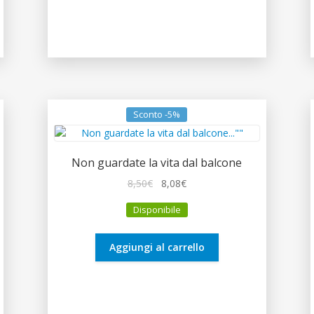
Sconto -5%
Non guardate la vita dal balcone
Il
Il
8,50
€
8,08
€
prezzo
prezzo
Disponibile
originale
attuale
era:
è:
8,50€.
8,08€.
Aggiungi al carrello