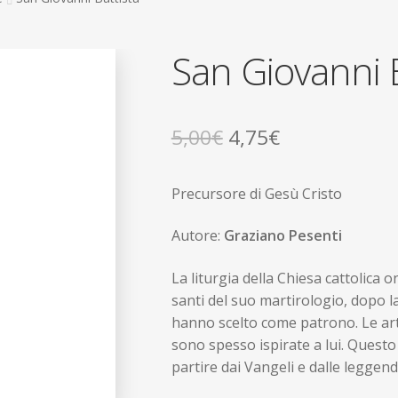
San Giovanni B
Il
Il
5,00
€
4,75
€
prezzo
prezzo
Precursore di Gesù Cristo
originale
attuale
era:
è:
Autore:
Graziano Pesenti
5,00€.
4,75€.
La liturgia della Chiesa cattolica o
santi del suo martirologio, dopo l
hanno scelto come patrono. Le arti 
sono spesso ispirate a lui. Questo l
partire dai Vangeli e dalle leggend