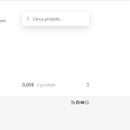
Cerca:
Cerca
oni
0,00
€
0 prodotti
RSS Feed
Facebook
YouTube
WhatsApp