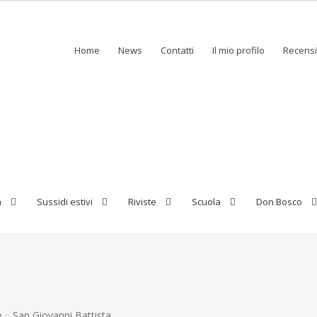
Home
News
Contatti
Il mio profilo
Recensi
a
Sussidi estivi
Riviste
Scuola
Don Bosco
e
San Giovanni Battista