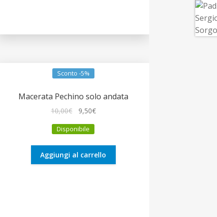
Sconto -5%
Macerata Pechino solo andata
Il
Il
10,00
€
9,50
€
prezzo
prezzo
Disponibile
originale
attuale
era:
è:
10,00€.
9,50€.
Aggiungi al carrello