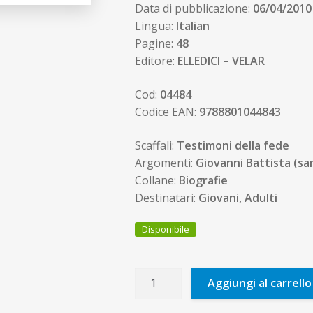
Data di pubblicazione:
06/04/2010
Lingua:
Italian
Pagine:
48
Editore:
ELLEDICI – VELAR
Cod:
04484
Codice EAN:
9788801044843
Scaffali:
Testimoni della fede
Argomenti:
Giovanni Battista (sa
Collane:
Biografie
Destinatari:
Giovani, Adulti
Disponibile
San
Aggiungi al carrello
Giovanni
Battista