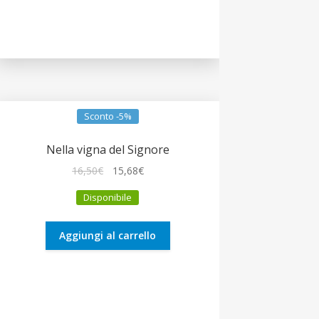
Sconto -5%
Nella vigna del Signore
Il
Il
16,50
€
15,68
€
prezzo
prezzo
Disponibile
originale
attuale
era:
è:
16,50€.
15,68€.
Aggiungi al carrello