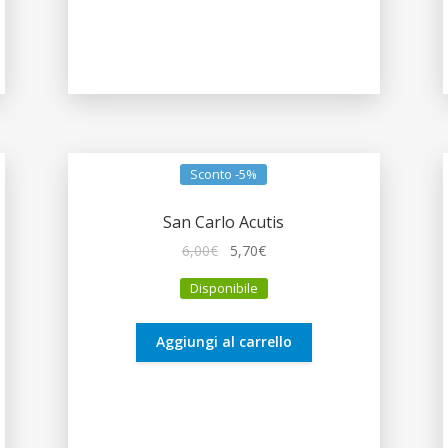
Sconto -5%
San Carlo Acutis
Il
Il
6,00
€
5,70
€
prezzo
prezzo
Disponibile
originale
attuale
era:
è:
6,00€.
5,70€.
Aggiungi al carrello