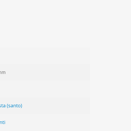
 mm
sta (santo)
nti