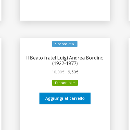
Sconto -5%
Il Beato fratel Luigi Andrea Bordino
(1922-1977)
Il
Il
10,00
€
9,50
€
prezzo
prezzo
Disponibile
originale
attuale
era:
è:
10,00€.
9,50€.
Aggiungi al carrello