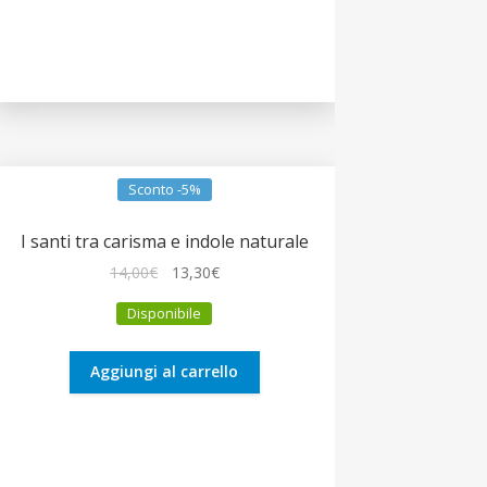
Sconto -5%
I santi tra carisma e indole naturale
Il
Il
14,00
€
13,30
€
prezzo
prezzo
Disponibile
originale
attuale
era:
è:
14,00€.
13,30€.
Aggiungi al carrello