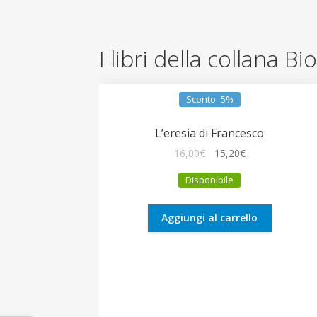
I libri della collana Bi
Sconto -5%
L’eresia di Francesco
Il
Il
16,00
€
15,20
€
prezzo
prezzo
Disponibile
originale
attuale
era:
è:
16,00€.
15,20€.
Aggiungi al carrello