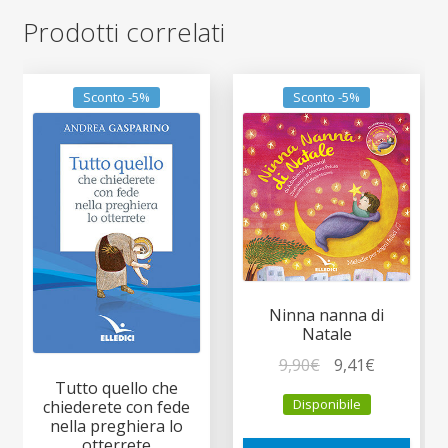
Prodotti correlati
Sconto -5%
Sconto -5%
Ninna nanna di
Natale
Il
Il
9,90
€
9,41
€
Tutto quello che
prezzo
prezzo
Disponibile
chiederete con fede
originale
attuale
nella preghiera lo
era:
è:
otterrete