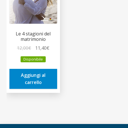
Le 4 stagioni del
matrimonio
Il
Il
12,00
€
11,40
€
prezzo
prezzo
Disponibile
originale
attuale
era:
è:
Aggiungi al
12,00€.
11,40€.
carrello