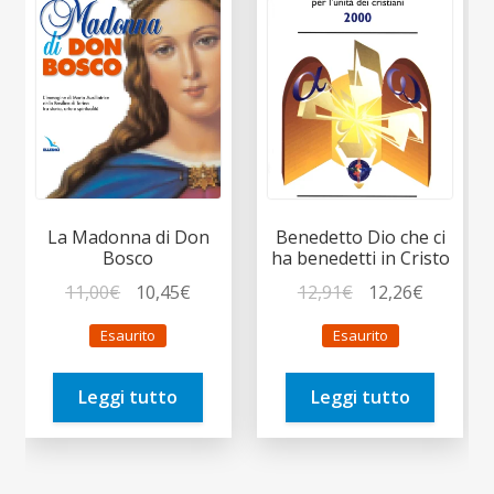
La Madonna di Don
Benedetto Dio che ci
Bosco
ha benedetti in Cristo
Il
Il
Il
Il
11,00
€
10,45
€
12,91
€
12,26
€
prezzo
prezzo
prezzo
prezzo
Esaurito
Esaurito
originale
attuale
originale
attuale
era:
è:
era:
è:
Leggi tutto
Leggi tutto
11,00€.
10,45€.
12,91€.
12,26€.