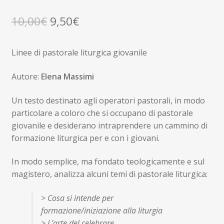
Il
Il
10,00
€
9,50
€
prezzo
prezzo
Linee di pastorale liturgica giovanile
originale
attuale
era:
è:
Autore:
Elena Massimi
10,00€.
9,50€.
Un testo destinato agli operatori pastorali, in modo
particolare a coloro che si occupano di pastorale
giovanile e desiderano intraprendere un cammino di
formazione liturgica per e con i giovani.
In modo semplice, ma fondato teologicamente e sul
magistero, analizza alcuni temi di pastorale liturgica:
> Cosa si intende per
formazione/iniziazione alla liturgia
> L’arte del celebrare