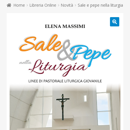
child
Home
Libreria Online
Novità
Sale e pepe nella liturgia
Espandi
Contatti
il
menu
Espandi
Don Bosco
child
il
menu
child