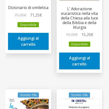
Dizionario di omiletica
L’ Adorazione
eucaristica nella vita
Il
Il
75,00
€
71,25
€
della Chiesa alla luce
prezzo
prezzo
della Bibbia e della
Disponibile
originale
attuale
liturgia
era:
è:
Il
Il
16,00
€
15,20
€
Aggiungi al
75,00€.
71,25€.
prezzo
prezzo
carrello
Disponibile
originale
attuale
era:
è:
Aggiungi al
16,00€.
15,20€.
carrello
Sconto -5%
Sconto -5%