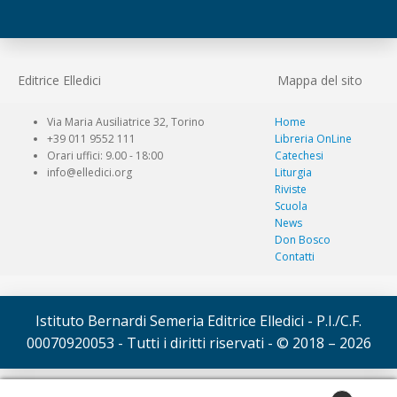
Editrice Elledici
Mappa del sito
Via Maria Ausiliatrice 32, Torino
Home
+39 011 9552 111
Libreria OnLine
Orari uffici: 9.00 - 18:00
Catechesi
info@elledici.org
Liturgia
Riviste
Scuola
News
Don Bosco
Contatti
Istituto Bernardi Semeria Editrice Elledici - P.I./C.F.
00070920053 - Tutti i diritti riservati - © 2018 – 2026