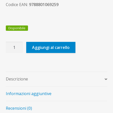
Codice EAN:
9788801069259
Disponibile
Sale
Aggiungi al carrello
e
pepe
nella
liturgia
quantità
Descrizione
Informazioni aggiuntive
Recensioni (0)