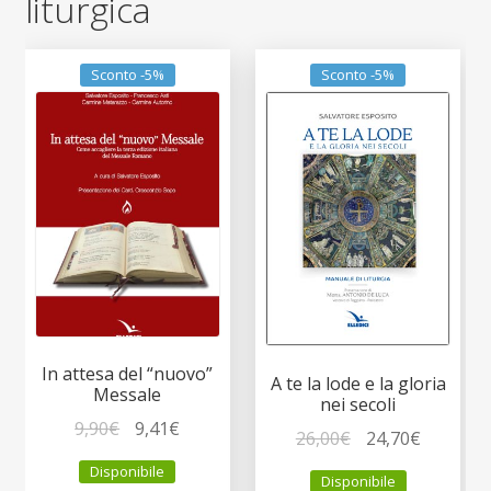
liturgica
Sconto -5%
Sconto -5%
In attesa del “nuovo”
A te la lode e la gloria
Messale
nei secoli
Il
Il
9,90
€
9,41
€
Il
Il
26,00
€
24,70
€
prezzo
prezzo
prezzo
prezzo
Disponibile
originale
attuale
Disponibile