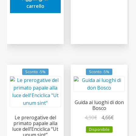
carrello
Sconto -5%
Sconto -5%
Guida ai luoghi di don
Bosco
Il
Il
4,90
€
4,66
€
Le prerogative del
primato papale alla
prezzo
prezzo
luce dell’Enciclica “Ut
Disponibile
originale
attuale
unum sint”