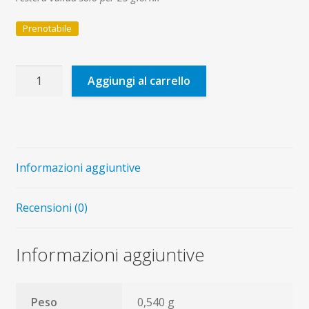
Prenotabile
Saggi
Aggiungi al carrello
di
esperienze
pastorali
quantità
Informazioni aggiuntive
Recensioni (0)
Informazioni aggiuntive
Peso
0,540 g