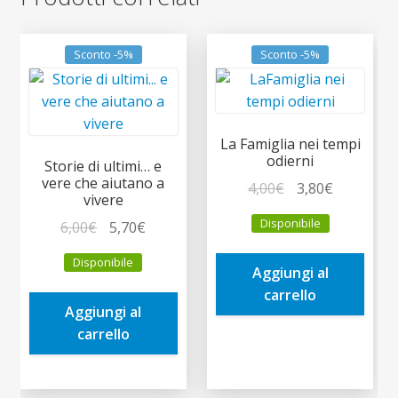
Sconto -5%
Sconto -5%
La Famiglia nei tempi
odierni
Storie di ultimi… e
vere che aiutano a
Il
Il
4,00
€
3,80
€
vivere
prezzo
prezzo
Disponibile
Il
Il
6,00
€
5,70
€
originale
attuale
prezzo
prezzo
era:
è:
Disponibile
originale
attuale
Aggiungi al
4,00€.
3,80€.
era:
è:
carrello
Aggiungi al
6,00€.
5,70€.
carrello