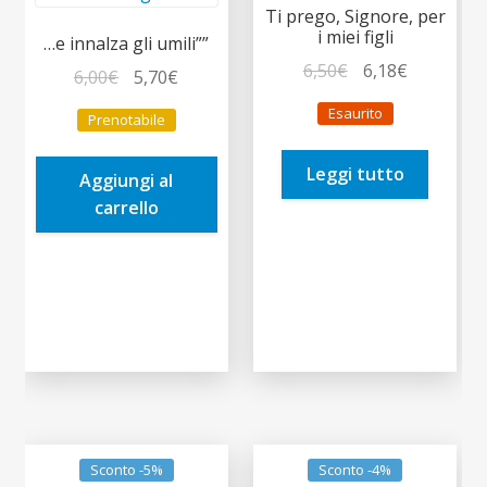
Ti prego, Signore, per
i miei figli
…e innalza gli umili””
Il
Il
6,50
€
6,18
€
Il
Il
6,00
€
5,70
€
prezzo
prezzo
prezzo
prezzo
Esaurito
Prenotabile
originale
attuale
originale
attuale
era:
è:
era:
è:
Leggi tutto
6,50€.
6,18€.
Aggiungi al
6,00€.
5,70€.
carrello
Sconto -5%
Sconto -4%