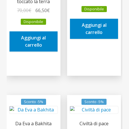
toccato la terra
prezzo
prezzo
Disponibile
Il
Il
70,00
€
66,50
€
originale
attuale
prezzo
prezzo
era:
è:
Disponibile
originale
attuale
Aggiungi al
12,00€.
11,40€.
era:
è:
carrello
Aggiungi al
70,00€.
66,50€.
carrello
Sconto -5%
Sconto -5%
Da Eva a Bakhita
Civiltà di pace