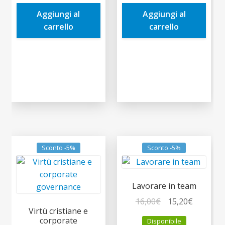
era:
è:
era:
è:
Aggiungi al
Aggiungi al
9,00€.
8,55€.
9,00€.
8,55€.
carrello
carrello
Sconto -5%
Sconto -5%
Lavorare in team
Il
Il
16,00
€
15,20
€
Virtù cristiane e
prezzo
prezzo
corporate
Disponibile