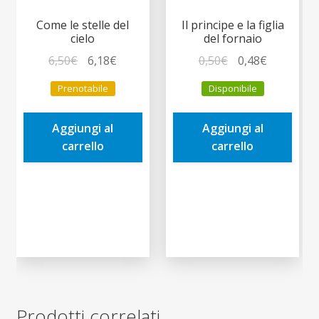
Come le stelle del
Il principe e la figlia
cielo
del fornaio
Il
Il
Il
Il
6,50
€
6,18
€
0,50
€
0,48
€
prezzo
prezzo
prezzo
prezzo
Prenotabile
Disponibile
originale
attuale
originale
attuale
era:
è:
era:
è:
Aggiungi al
Aggiungi al
6,50€.
6,18€.
0,50€.
0,48€.
carrello
carrello
Prodotti correlati