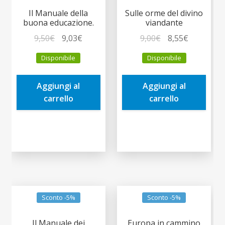
Il Manuale della
Sulle orme del divino
buona educazione.
viandante
Il
Il
Il
Il
9,50
€
9,03
€
9,00
€
8,55
€
prezzo
prezzo
prezzo
prezzo
Disponibile
Disponibile
originale
attuale
originale
attuale
era:
è:
era:
è:
Aggiungi al
Aggiungi al
9,50€.
9,03€.
9,00€.
8,55€.
carrello
carrello
Sconto -5%
Sconto -5%
Il Manuale dei
Europa in cammino