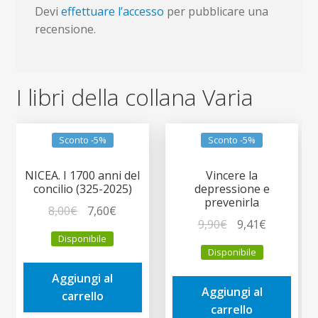
Devi
effettuare l’accesso
per pubblicare una
recensione.
I libri della collana Varia
Sconto -5%
Sconto -5%
NICEA. I 1700 anni del
Vincere la
concilio (325-2025)
depressione e
prevenirla
Il
Il
8,00
€
7,60
€
Il
Il
9,90
€
9,41
€
prezzo
prezzo
Disponibile
prezzo
prezzo
originale
attuale
Disponibile
originale
attuale
era:
è:
era:
è:
Aggiungi al
8,00€.
7,60€.
Aggiungi al
9,90€.
9,41€.
carrello
carrello