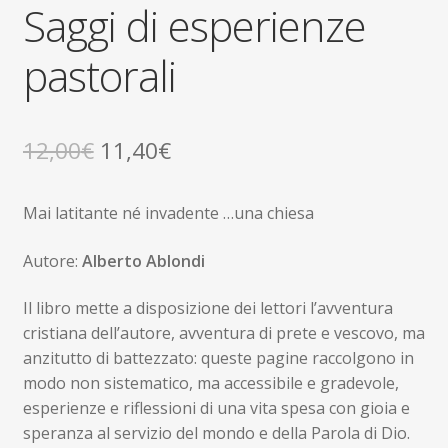
child
Saggi di esperienze
Espandi
Contatti
il
pastorali
menu
Espandi
Don Bosco
child
il
menu
child
Il
Il
12,00
€
11,40
€
prezzo
prezzo
Mai latitante né invadente …una chiesa
originale
attuale
era:
è:
Autore:
Alberto Ablondi
12,00€.
11,40€.
Il libro mette a disposizione dei lettori l’avventura
cristiana dell’autore, avventura di prete e vescovo, ma
anzitutto di battezzato: queste pagine raccolgono in
modo non sistematico, ma accessibile e gradevole,
esperienze e riflessioni di una vita spesa con gioia e
speranza al servizio del mondo e della Parola di Dio.