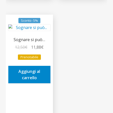
Sconto -5%
Sognare si può…
Il
Il
12,50
€
11,88
€
prezzo
prezzo
Prenotabile
originale
attuale
era:
è:
Aggiungi al
12,50€.
11,88€.
carrello