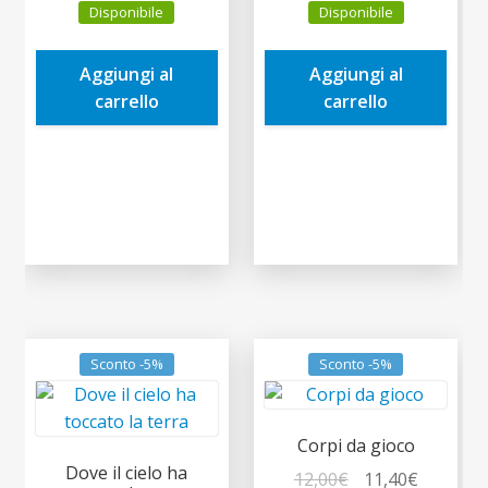
Disponibile
Disponibile
originale
attuale
originale
attuale
era:
è:
era:
è:
Aggiungi al
Aggiungi al
7,00€.
6,65€.
15,00€.
14,25€.
carrello
carrello
Sconto -5%
Sconto -5%
Corpi da gioco
Dove il cielo ha
Il
Il
12,00
€
11,40
€