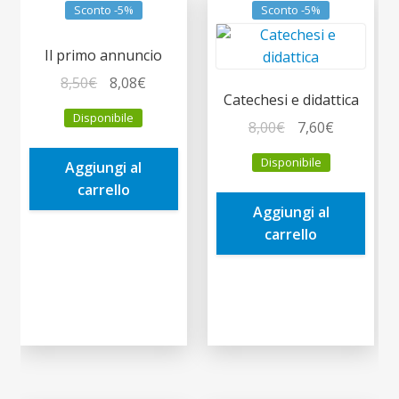
Sconto -5%
Sconto -5%
Il primo annuncio
Il
Il
8,50
€
8,08
€
Catechesi e didattica
prezzo
prezzo
Disponibile
originale
attuale
Il
Il
8,00
€
7,60
€
era:
è:
prezzo
prezzo
Disponibile
Aggiungi al
8,50€.
8,08€.
originale
attuale
carrello
era:
è:
Aggiungi al
8,00€.
7,60€.
carrello