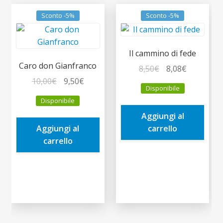
Sconto -5%
Sconto -5%
Il cammino di fede
Caro don Gianfranco
Il
Il
8,50
€
8,08
€
Il
Il
prezzo
prezzo
10,00
€
9,50
€
Disponibile
prezzo
prezzo
originale
attuale
Disponibile
originale
attuale
era:
è:
Aggiungi al
era:
è:
8,50€.
8,08€.
Aggiungi al
carrello
10,00€.
9,50€.
carrello