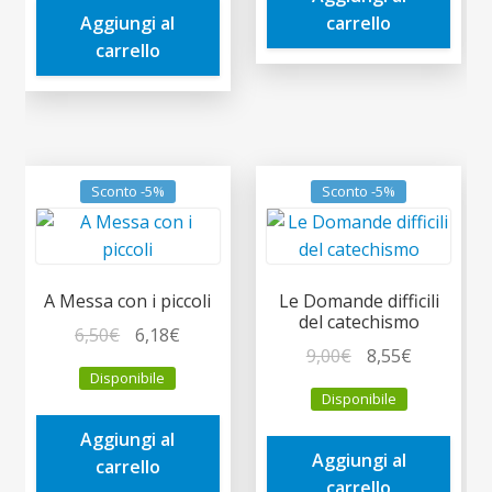
Aggiungi al
carrello
8,00€.
7,60€.
carrello
Sconto -5%
Sconto -5%
A Messa con i piccoli
Le Domande difficili
del catechismo
Il
Il
6,50
€
6,18
€
Il
Il
9,00
€
8,55
€
prezzo
prezzo
Disponibile
prezzo
prezzo
originale
attuale
Disponibile
originale
attuale
era:
è:
era:
è:
Aggiungi al
6,50€.
6,18€.
Aggiungi al
9,00€.
8,55€.
carrello
carrello