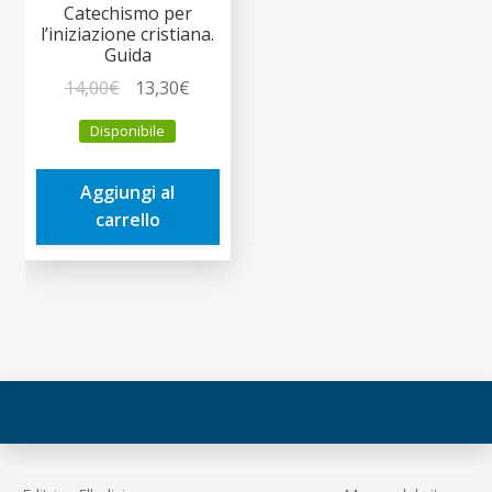
Catechismo per
l’iniziazione cristiana.
Guida
Il
Il
14,00
€
13,30
€
prezzo
prezzo
Disponibile
originale
attuale
era:
è:
Aggiungi al
14,00€.
13,30€.
carrello