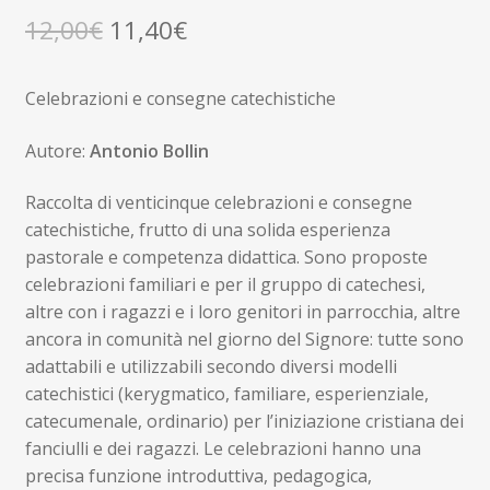
Il
Il
12,00
€
11,40
€
prezzo
prezzo
Celebrazioni e consegne catechistiche
originale
attuale
era:
è:
Autore:
Antonio Bollin
12,00€.
11,40€.
Raccolta di venticinque celebrazioni e consegne
catechistiche, frutto di una solida esperienza
pastorale e competenza didattica. Sono proposte
celebrazioni familiari e per il gruppo di catechesi,
altre con i ragazzi e i loro genitori in parrocchia, altre
ancora in comunità nel giorno del Signore: tutte sono
adattabili e utilizzabili secondo diversi modelli
catechistici (kerygmatico, familiare, esperienziale,
catecumenale, ordinario) per l’iniziazione cristiana dei
fanciulli e dei ragazzi. Le celebrazioni hanno una
precisa funzione introduttiva, pedagogica,