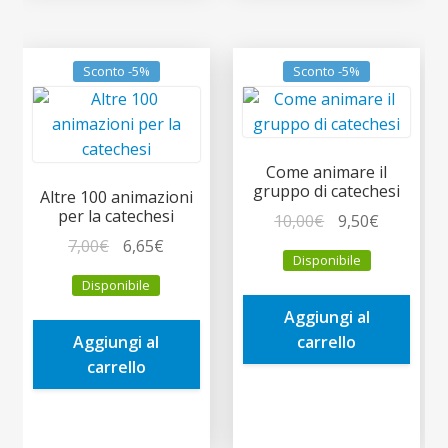
Sconto -5%
Sconto -5%
Come animare il
gruppo di catechesi
Altre 100 animazioni
per la catechesi
Il
Il
10,00
€
9,50
€
Il
Il
prezzo
prezzo
7,00
€
6,65
€
Disponibile
prezzo
prezzo
originale
attuale
Disponibile
originale
attuale
era:
è:
Aggiungi al
era:
è:
10,00€.
9,50€.
Aggiungi al
carrello
7,00€.
6,65€.
carrello