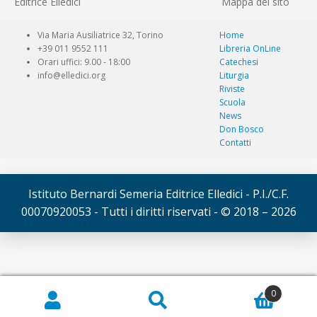
Editrice Elledici
Mappa del sito
Via Maria Ausiliatrice 32, Torino
Home
+39 011 9552 111
Libreria OnLine
Orari uffici: 9.00 - 18:00
Catechesi
info@elledici.org
Liturgia
Riviste
Scuola
News
Don Bosco
Contatti
Istituto Bernardi Semeria Editrice Elledici - P.I./C.F.
00070920053 - Tutti i diritti riservati - © 2018 – 2026
© Elledici 2026
0
Cerca:
Cerca