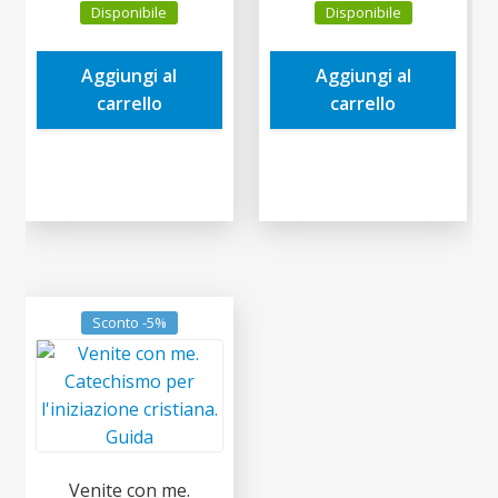
Disponibile
Disponibile
originale
attuale
originale
attuale
era:
è:
era:
è:
Aggiungi al
Aggiungi al
1,50€.
1,43€.
4,00€.
3,80€.
carrello
carrello
Sconto -5%
Venite con me.