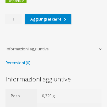
Disponibile
Riuniti
Aggiungi al carrello
nel
suo
nome
quantità
Informazioni aggiuntive
Recensioni (0)
Informazioni aggiuntive
Peso
0,320 g