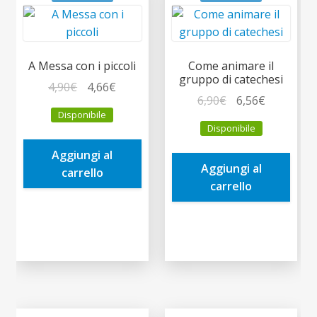
A Messa con i piccoli
Come animare il
gruppo di catechesi
Il
Il
4,90
€
4,66
€
Il
Il
6,90
€
6,56
€
prezzo
prezzo
Disponibile
prezzo
prezzo
originale
attuale
Disponibile
originale
attuale
era:
è:
era:
è:
Aggiungi al
4,90€.
4,66€.
Aggiungi al
6,90€.
6,56€.
carrello
carrello