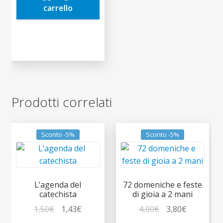
carrello
Prodotti correlati
Sconto -5%
Sconto -5%
L’agenda del
72 domeniche e feste
catechista
di gioia a 2 mani
Il
Il
Il
Il
1,50
€
1,43
€
4,00
€
3,80
€
prezzo
prezzo
prezzo
prezzo