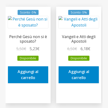
Sconto -5%
Sconto -5%
Perché Gesù non si è
Vangeli e Atti degli
sposato?
Apostoli
Il
Il
Il
Il
5,50
€
5,23
€
6,50
€
6,18
€
prezzo
prezzo
prezzo
prezzo
Disponibile
Disponibile
originale
attuale
originale
attuale
era:
è:
era:
è:
Aggiungi al
Aggiungi al
5,50€.
5,23€.
6,50€.
6,18€.
carrello
carrello