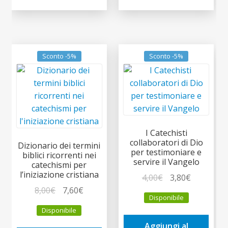
Sconto -5%
Sconto -5%
I Catechisti
collaboratori di Dio
Dizionario dei termini
per testimoniare e
biblici ricorrenti nei
servire il Vangelo
catechismi per
l’iniziazione cristiana
Il
Il
4,00
€
3,80
€
Il
Il
prezzo
prezzo
8,00
€
7,60
€
Disponibile
prezzo
prezzo
originale
attuale
Disponibile
originale
attuale
era:
è:
Aggiungi al
era:
è:
4,00€.
3,80€.