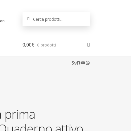
Cerca:
Cerca
oni
0,00
€
0 prodotti
RSS Feed
Facebook
YouTube
WhatsApp
a prima
Quaderno attivo