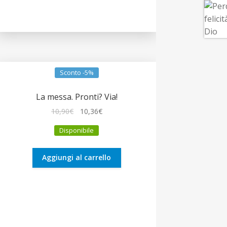
Sconto -5%
La messa. Pronti? Via!
Il
Il
10,90
€
10,36
€
prezzo
prezzo
Disponibile
originale
attuale
era:
è:
10,90€.
10,36€.
Aggiungi al carrello