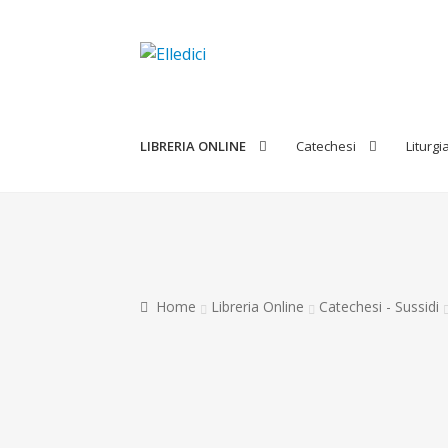
Vai
Vai
alla
al
navigazione
contenuto
LIBRERIA ONLINE
Catechesi
Liturgi
Home
Libreria Online
Catechesi - Sussidi