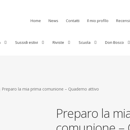
Home
News
Contatti
Il mio profilo
Recensi
a
Sussidi estivi
Riviste
Scuola
Don Bosco
Preparo la mia prima comunione – Quaderno attivo
Preparo la mi
comunione – 