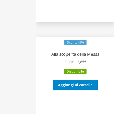
Sconto -5%
Alla scoperta della Messa
Il
Il
3,00
€
2,85
€
prezzo
prezzo
Disponibile
originale
attuale
era:
è:
3,00€.
2,85€.
Aggiungi al carrello