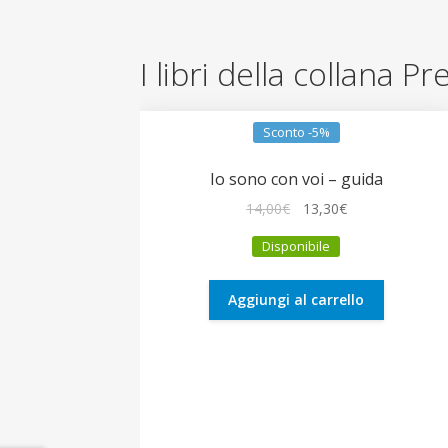
I libri della collana 
Sconto -5%
Io sono con voi – guida
Il
Il
14,00
€
13,30
€
prezzo
prezzo
Disponibile
originale
attuale
era:
è:
14,00€.
13,30€.
Aggiungi al carrello