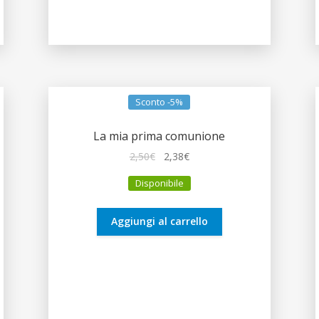
Sconto -5%
La mia prima comunione
Il
Il
2,50
€
2,38
€
prezzo
prezzo
Disponibile
originale
attuale
era:
è:
2,50€.
2,38€.
Aggiungi al carrello