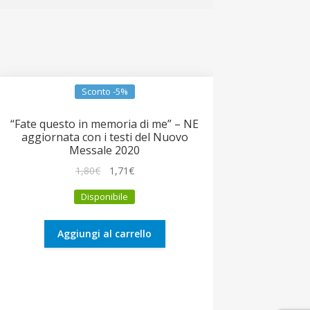
Sconto -5%
“Fate questo in memoria di me” – NE
aggiornata con i testi del Nuovo
Messale 2020
Il
Il
1,80
€
1,71
€
prezzo
prezzo
Disponibile
originale
attuale
era:
è:
1,80€.
1,71€.
Aggiungi al carrello