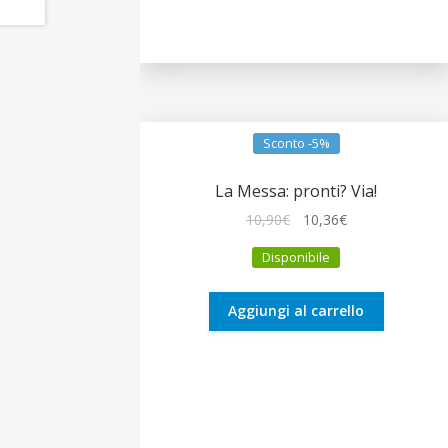
Sconto -5%
La Messa: pronti? Via!
Il
Il
10,90
€
10,36
€
prezzo
prezzo
Disponibile
originale
attuale
era:
è:
10,90€.
10,36€.
Aggiungi al carrello