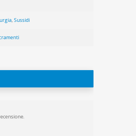
turgia
,
Sussidi
cramenti
recensione.