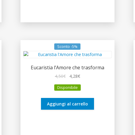
Sconto -5%
Eucaristia l’Amore che trasforma
Il
Il
4,50
€
4,28
€
prezzo
prezzo
Disponibile
originale
attuale
era:
è:
4,50€.
4,28€.
Aggiungi al carrello