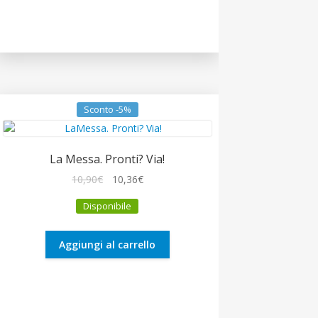
Sconto -5%
La Messa. Pronti? Via!
Il
Il
10,90
€
10,36
€
prezzo
prezzo
Disponibile
originale
attuale
era:
è:
10,90€.
10,36€.
Aggiungi al carrello