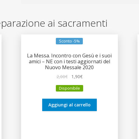
Preparazione ai sacramenti
Sconto -5%
La Messa. Incontro con Gesù e i suoi
amici – NE con i testi aggiornati del
Nuovo Messale 2020
Il
Il
2,00
€
1,90
€
prezzo
prezzo
Disponibile
originale
attuale
era:
è:
2,00€.
1,90€.
Aggiungi al carrello