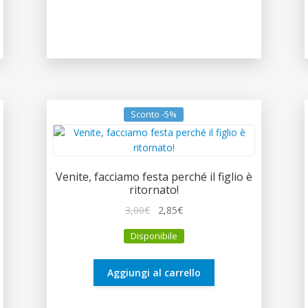
Sconto -5%
Venite, facciamo festa perché il figlio è
ritornato!
Il
Il
3,00
€
2,85
€
prezzo
prezzo
Disponibile
originale
attuale
era:
è:
3,00€.
2,85€.
Aggiungi al carrello