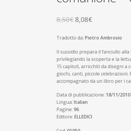
Il
Il
8,50
€
8,08
€
prezzo
prezzo
Tradotto da:
Pietro Ambrosio
originale
attuale
era:
è:
Il sussidio prepara il fanciullo al
privilegiando la scoperta e la lettura
8,50€.
8,08€.
15 capitoli, arricchiti da disegni a
giochi, canti, piccole celebrazioni.
accompagnato da un libro per i cat
Data di pubblicazione:
18/11/2010
Lingua:
Italian
Pagine:
96
Editore:
ELLEDICI
Cod:
01050