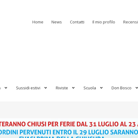
Home
News
Contatti
Il mio profilo
Recensi
a
Sussidi estivi
Riviste
Scuola
Don Bosco