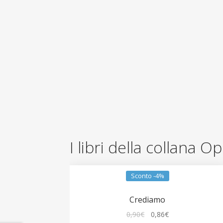
I libri della collana 
Sconto -4%
Crediamo
Il
Il
0,90
€
0,86
€