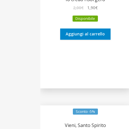
Il
Il
2,00
€
1,90
€
prezzo
prezzo
Disponibile
originale
attuale
era:
è:
2,00€.
1,90€.
Aggiungi al carrello
Sconto -5%
Vieni, Santo Spirito