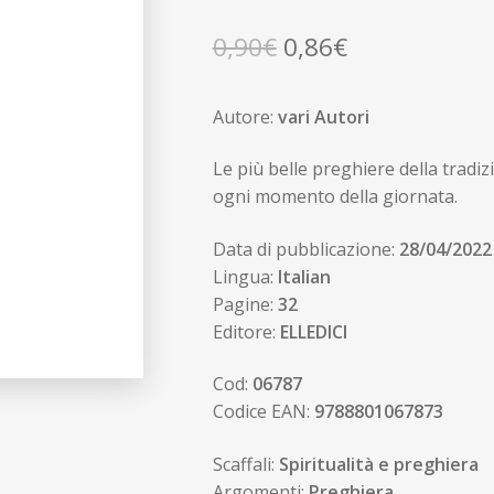
Il
Il
0,90
€
0,86
€
prezzo
prezzo
Autore:
vari Autori
originale
attuale
era:
è:
Le più belle preghiere della tradizi
ogni momento della giornata.
0,90€.
0,86€.
Data di pubblicazione:
28/04/2022
Lingua:
Italian
Pagine:
32
Editore:
ELLEDICI
Cod:
06787
Codice EAN:
9788801067873
Scaffali:
Spiritualità e preghiera
Argomenti:
Preghiera