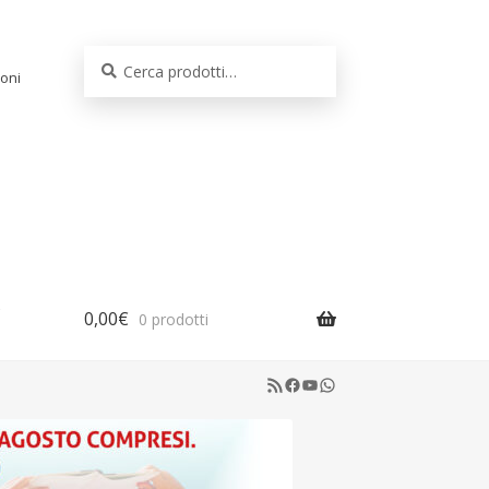
Cerca:
Cerca
oni
0,00
€
0 prodotti
RSS Feed
Facebook
YouTube
WhatsApp