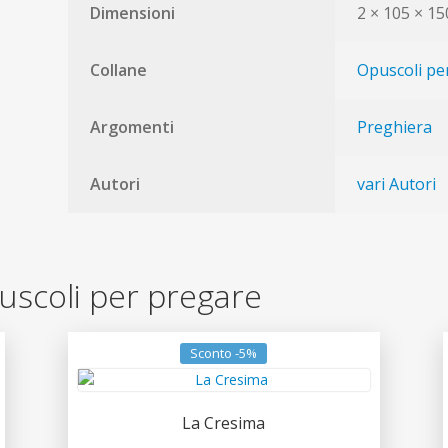
Dimensioni
2 × 105 × 1
Collane
Opuscoli pe
Argomenti
Preghiera
Autori
vari Autori
Opuscoli per pregare
Sconto -5%
La Cresima