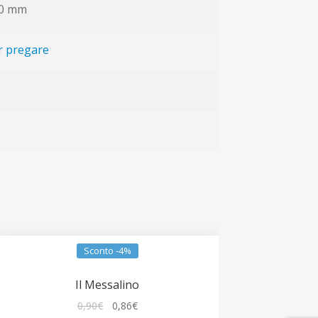
50 mm
r pregare
Sconto -4%
Il Messalino
Il
Il
0,90
€
0,86
€