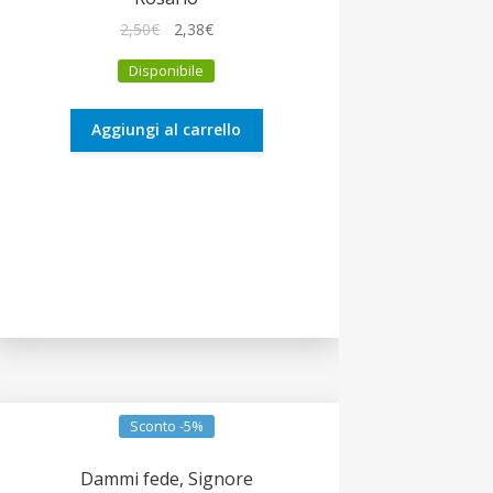
Il
Il
2,50
€
2,38
€
prezzo
prezzo
Disponibile
originale
attuale
era:
è:
2,50€.
2,38€.
Aggiungi al carrello
Sconto -5%
Dammi fede, Signore