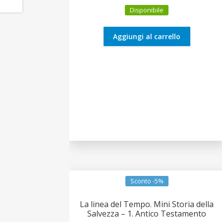
prezzo
prezzo
Disponibile
originale
attuale
era:
è:
0,90€.
0,86€.
Aggiungi al carrello
Sconto -5%
La linea del Tempo. Mini Storia della
Salvezza – 1. Antico Testamento