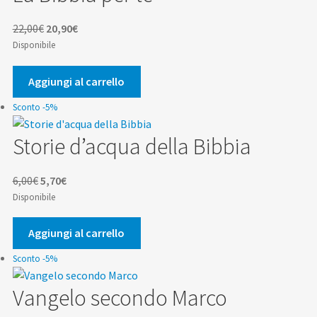
Il
Il
22,00
€
20,90
€
prezzo
prezzo
Disponibile
originale
attuale
era:
è:
Aggiungi al carrello
22,00€.
20,90€.
Sconto -5%
Storie d’acqua della Bibbia
Il
Il
6,00
€
5,70
€
prezzo
prezzo
Disponibile
originale
attuale
era:
è:
Aggiungi al carrello
6,00€.
5,70€.
Sconto -5%
Vangelo secondo Marco