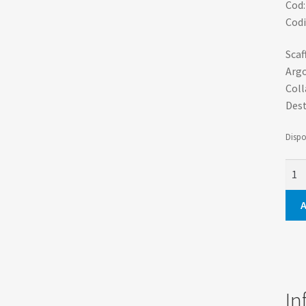
Cod
Codi
Scaf
Arg
Coll
Dest
Dispo
Pent
quan
A
In