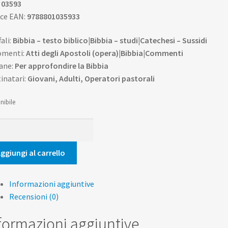
:
03593
ce EAN:
9788801035933
fali:
Bibbia – testo biblico|Bibbia – studi|Catechesi – Sussidi
omenti:
Atti degli Apostoli (opera)|Bibbia|Commenti
ane:
Per approfondire la Bibbia
inatari:
Giovani, Adulti, Operatori pastorali
nibile
ecosti
tità
ggiungi al carrello
Informazioni aggiuntive
Recensioni (0)
formazioni aggiuntive