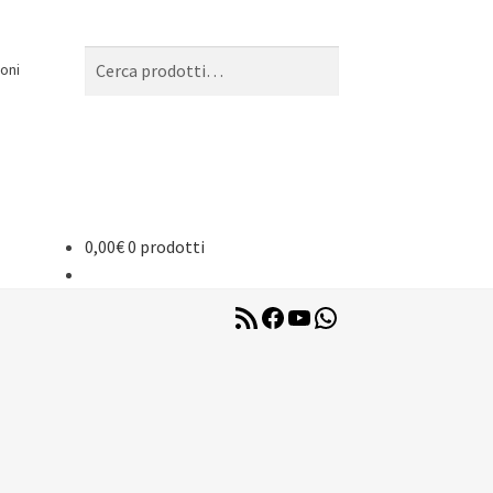
Cerca:
Cerca
oni
0,00
€
0 prodotti
RSS
Facebook
YouTube
WhatsApp
Feed