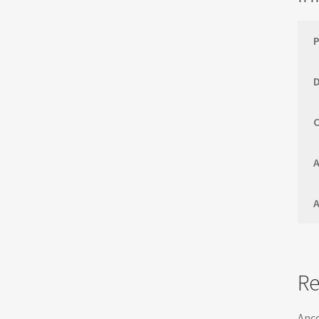
C
A
Re
Anco