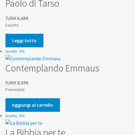
Paolo di Tarso
Il
Il
7,00
€
6,65
€
prezzo
prezzo
Esaurito
originale
attuale
era:
è:
Leggi tutto
7,00€.
6,65€.
Sconto -5%
Contemplando Emmaus
Il
Il
9,00
€
8,55
€
prezzo
prezzo
Prenotabile
originale
attuale
era:
è:
Aggiungi al carrello
9,00€.
8,55€.
Sconto -5%
La Bibbia per te