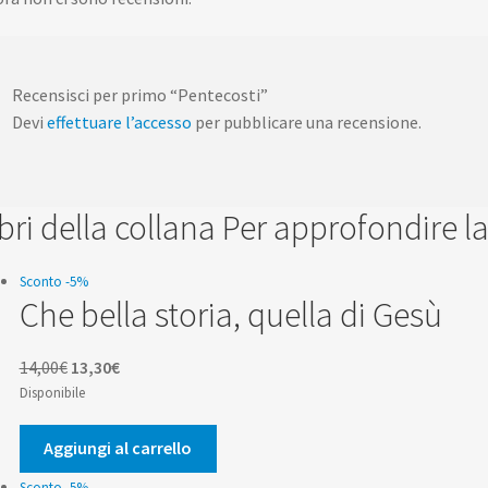
Recensisci per primo “Pentecosti”
Devi
effettuare l’accesso
per pubblicare una recensione.
libri della collana Per approfondire l
Sconto -5%
Che bella storia, quella di Gesù
Il
Il
14,00
€
13,30
€
prezzo
prezzo
Disponibile
originale
attuale
era:
è:
Aggiungi al carrello
14,00€.
13,30€.
Sconto -5%