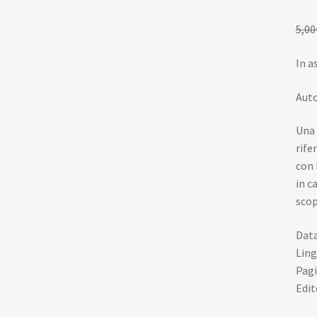
5,00
In a
Auto
Una 
rife
con 
in c
scop
Data
Ling
Pagi
Edit