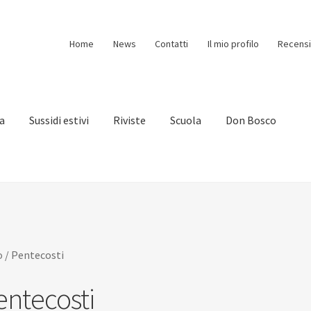
Home
News
Contatti
Il mio profilo
Recensi
ia
Sussidi estivi
Riviste
Scuola
Don Bosco
o
/
Pentecosti
entecosti