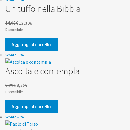
Un tuffo nella Bibbia
Il
Il
14,00
€
13,30
€
prezzo
prezzo
Disponibile
originale
attuale
era:
è:
Aggiungi al carrello
14,00€.
13,30€.
Sconto -5%
Ascolta e contempla
Il
Il
9,00
€
8,55
€
prezzo
prezzo
Disponibile
originale
attuale
era:
è:
Aggiungi al carrello
9,00€.
8,55€.
Sconto -5%