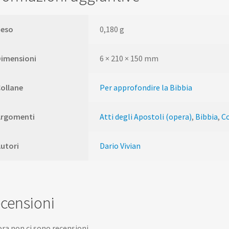
Peso
0,180 g
Dimensioni
6 × 210 × 150 mm
ollane
Per approfondire la Bibbia
Argomenti
Atti degli Apostoli (opera)
,
Bibbia
,
C
utori
Dario Vivian
censioni
ra non ci sono recensioni.