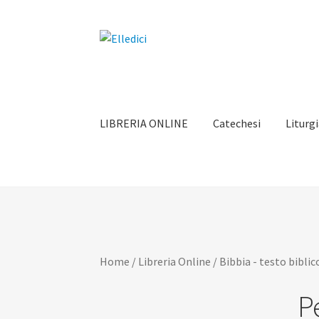
Vai
Vai
alla
al
navigazione
contenuto
LIBRERIA ONLINE
Catechesi
Liturg
Home
/
Libreria Online
/
Bibbia - testo biblic
P