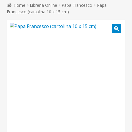
child
Home
Libreria Online
Papa Francesco
Papa
Espandi
Contatti
Francesco (cartolina 10 x 15 cm)
il
menu
Espandi
Don Bosco
child
il
menu
🔍
child