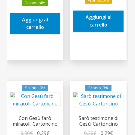
Prenotabile
Disponibile
originale
attuale
era:
è:
Aggiungi al
0,30€.
0,29€.
Aggiungi al
carrello
carrello
Sconto -3%
Sconto -3%
Con Gesù farò
Sarò testimone di
miracoli. Cartoncino
Gesù. Cartoncino
Il
Il
Il
Il
0,30
€
0,29
€
0,30
€
0,29
€