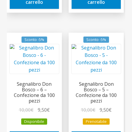
carrello
carrello
Sconto -5%
Sconto -5%
Segnalibro Don
Segnalibro Don
Bosco – 6 –
Bosco – 5 –
Confezione da 100
Confezione da 100
pezzi
pezzi
Il
Il
Il
Il
10,00
€
9,50
€
10,00
€
9,50
€
prezzo
prezzo
prezzo
prezzo
Disponibile
Prenotabile
originale
attuale
originale
attuale
era:
è:
era:
è: