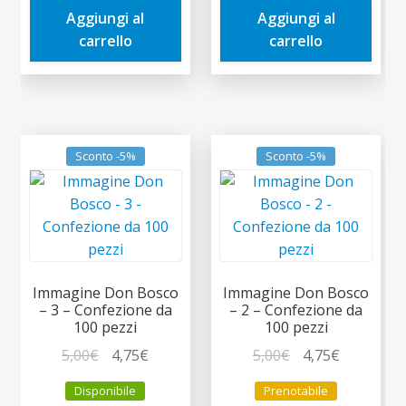
Aggiungi al
Aggiungi al
10,00€.
9,50€.
10,00€.
9,50€.
carrello
carrello
Sconto -5%
Sconto -5%
Immagine Don Bosco
Immagine Don Bosco
– 3 – Confezione da
– 2 – Confezione da
100 pezzi
100 pezzi
Il
Il
Il
Il
5,00
€
4,75
€
5,00
€
4,75
€
prezzo
prezzo
prezzo
prezzo
Disponibile
Prenotabile
originale
attuale
originale
attuale