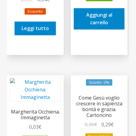
originale
attuale
prezzo
prezzo
era:
è:
Esaurito
originale
attuale
Aggiungi al
0,10€.
0,09€.
era:
è:
carrello
Leggi tutto
0,05€.
0,04€.
Sconto -3%
Come Gesù voglio
crescere in sapienza
bontà e grazia.
Margherita Occhiena.
Cartoncino
Immaginetta
Il
Il
0,30
€
0,29
€
0,03
€
prezzo
prezzo