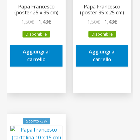
Papa Francesco
Papa Francesco
(poster 25 x 35 cm)
(poster 35 x 25 cm)
Il
Il
Il
Il
1,50
€
1,43
€
1,50
€
1,43
€
prezzo
prezzo
prezzo
prezzo
Disponibile
Disponibile
originale
attuale
originale
attuale
era:
è:
era:
è:
Aggiungi al
Aggiungi al
1,50€.
1,43€.
1,50€.
1,43€.
carrello
carrello
Sconto -3%