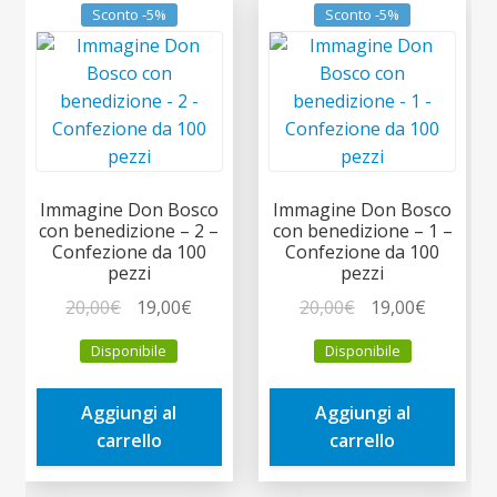
Sconto -5%
Sconto -5%
Immagine Don Bosco
Immagine Don Bosco
con benedizione – 2 –
con benedizione – 1 –
Confezione da 100
Confezione da 100
pezzi
pezzi
Il
Il
Il
Il
20,00
€
19,00
€
20,00
€
19,00
€
prezzo
prezzo
prezzo
prezzo
Disponibile
Disponibile
originale
attuale
originale
attuale
era:
è:
era:
è:
Aggiungi al
Aggiungi al
20,00€.
19,00€.
20,00€.
19,00€.
carrello
carrello