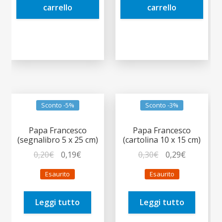
carrello
carrello
Sconto -5%
Sconto -3%
Papa Francesco
Papa Francesco
(segnalibro 5 x 25 cm)
(cartolina 10 x 15 cm)
Il
Il
Il
Il
0,20
€
0,19
€
0,30
€
0,29
€
prezzo
prezzo
prezzo
prezzo
Esaurito
Esaurito
originale
attuale
originale
attuale
era:
è:
era:
è:
Leggi tutto
Leggi tutto
0,20€.
0,19€.
0,30€.
0,29€.