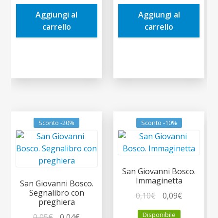
era:
è:
era:
è:
Aggiungi al
Aggiungi al
0,30€.
0,29€.
0,30€.
0,29€.
carrello
carrello
Sconto -20%
Sconto -10%
San Giovanni Bosco.
Immaginetta
San Giovanni Bosco.
Segnalibro con
Il
Il
0,10
€
0,09
€
preghiera
prezzo
prezzo
Disponibile
Il
Il
0,05
€
0,04
€