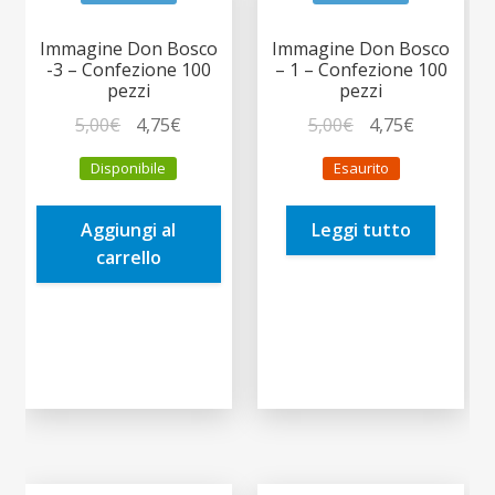
Immagine Don Bosco
Immagine Don Bosco
-3 – Confezione 100
– 1 – Confezione 100
pezzi
pezzi
Il
Il
Il
Il
5,00
€
4,75
€
5,00
€
4,75
€
prezzo
prezzo
prezzo
prezzo
Disponibile
Esaurito
originale
attuale
originale
attuale
era:
è:
era:
è:
Aggiungi al
Leggi tutto
5,00€.
4,75€.
5,00€.
4,75€.
carrello