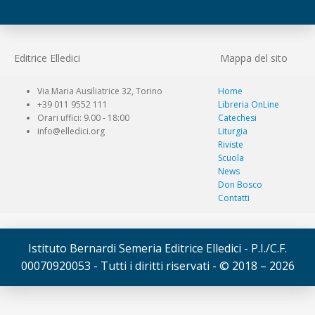
Editrice Elledici
Mappa del sito
Via Maria Ausiliatrice 32, Torino
Home
+39 011 9552 111
Libreria OnLine
Orari uffici: 9.00 - 18:00
Catechesi
info@elledici.org
Liturgia
Riviste
Scuola
News
Don Bosco
Contatti
Istituto Bernardi Semeria Editrice Elledici - P.I./C.F.
00070920053 - Tutti i diritti riservati - © 2018 – 2026