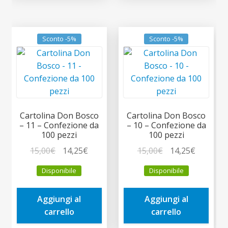
Sconto -5%
Sconto -5%
Cartolina Don Bosco
Cartolina Don Bosco
– 11 – Confezione da
– 10 – Confezione da
100 pezzi
100 pezzi
Il
Il
Il
Il
15,00
€
14,25
€
15,00
€
14,25
€
prezzo
prezzo
prezzo
prezzo
Disponibile
Disponibile
originale
attuale
originale
attuale
era:
è:
era:
è:
Aggiungi al
Aggiungi al
15,00€.
14,25€.
15,00€.
14,25€.
carrello
carrello