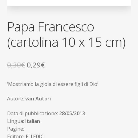
Papa Francesco
(cartolina 10 x 15 cm)
Il
Il
0,30
€
0,29
€
prezzo
prezzo
‘Mostriamo la gioia di essere figli di Dio’
originale
attuale
era:
è:
Autore:
vari Autori
0,30€.
0,29€.
Data di pubblicazione:
28/05/2013
Lingua:
Italian
Pagine:
Editore:
ELLEDICI