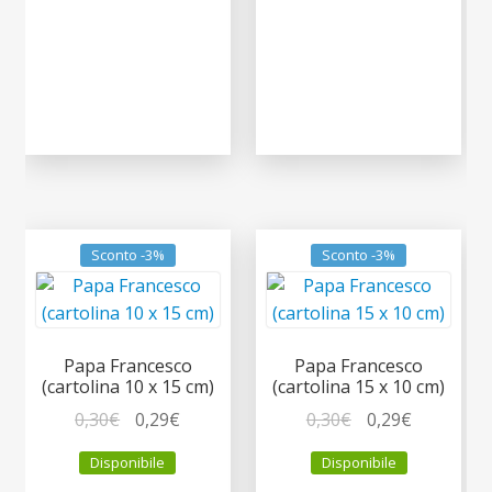
Sconto -3%
Sconto -3%
Papa Francesco
Papa Francesco
(cartolina 10 x 15 cm)
(cartolina 15 x 10 cm)
Il
Il
Il
Il
0,30
€
0,29
€
0,30
€
0,29
€
prezzo
prezzo
prezzo
prezzo
Disponibile
Disponibile
originale
attuale
originale
attuale