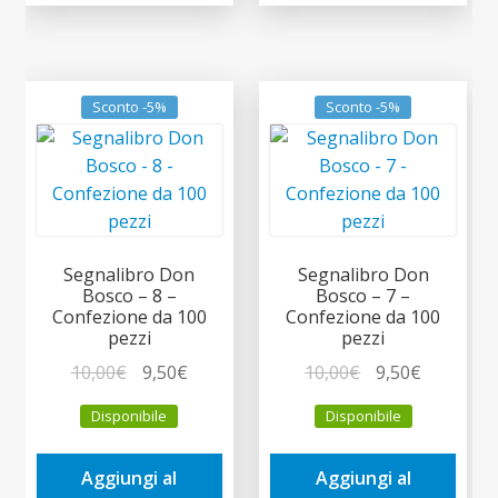
Sconto -5%
Sconto -5%
Segnalibro Don
Segnalibro Don
Bosco – 8 –
Bosco – 7 –
Confezione da 100
Confezione da 100
pezzi
pezzi
Il
Il
Il
Il
10,00
€
9,50
€
10,00
€
9,50
€
prezzo
prezzo
prezzo
prezzo
Disponibile
Disponibile
originale
attuale
originale
attuale
era:
è:
era:
è:
Aggiungi al
Aggiungi al
10,00€.
9,50€.
10,00€.
9,50€.