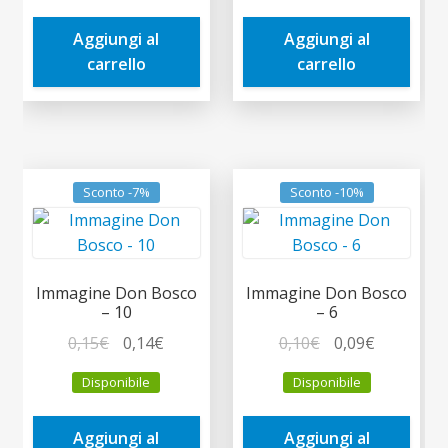
era:
è:
era:
è:
Aggiungi al
Aggiungi al
5,00€.
4,75€.
5,00€.
4,75€.
carrello
carrello
Sconto -7%
Sconto -10%
Immagine Don Bosco
Immagine Don Bosco
– 10
– 6
Il
Il
Il
Il
0,15
€
0,14
€
0,10
€
0,09
€
prezzo
prezzo
prezzo
prezzo
Disponibile
Disponibile
originale
attuale
originale
attuale
era:
è:
era:
è:
Aggiungi al
Aggiungi al
0,15€.
0,14€.
0,10€.
0,09€.