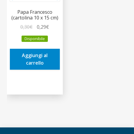
Papa Francesco
(cartolina 10 x 15 cm)
Il
Il
0,30
€
0,29
€
prezzo
prezzo
Disponibile
originale
attuale
era:
è:
Aggiungi al
0,30€.
0,29€.
carrello