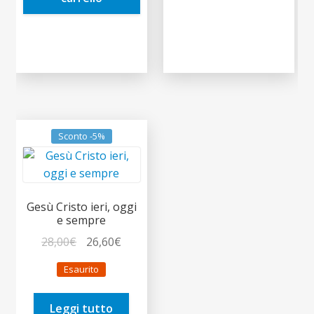
Sconto -5%
Gesù Cristo ieri, oggi
e sempre
Il
Il
28,00
€
26,60
€
prezzo
prezzo
Esaurito
originale
attuale
era:
è:
Leggi tutto
28,00€.
26,60€.