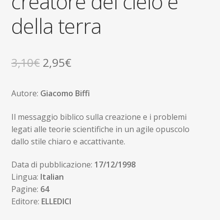
creatore del cielo e
della terra
Il
Il
3,10
€
2,95
€
prezzo
prezzo
Autore:
Giacomo Biffi
originale
attuale
era:
è:
Il messaggio biblico sulla creazione e i problemi
legati alle teorie scientifiche in un agile opuscolo
3,10€.
2,95€.
dallo stile chiaro e accattivante.
Data di pubblicazione:
17/12/1998
Lingua:
Italian
Pagine:
64
Editore:
ELLEDICI