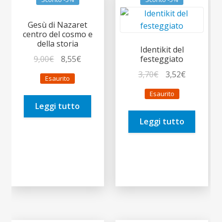
Gesù di Nazaret
centro del cosmo e
della storia
Identikit del
Il
Il
9,00
€
8,55
€
festeggiato
prezzo
prezzo
Il
Il
3,70
€
3,52
€
Esaurito
originale
attuale
prezzo
prezzo
Esaurito
era:
è:
originale
attuale
Leggi tutto
9,00€.
8,55€.
era:
è:
Leggi tutto
3,70€.
3,52€.