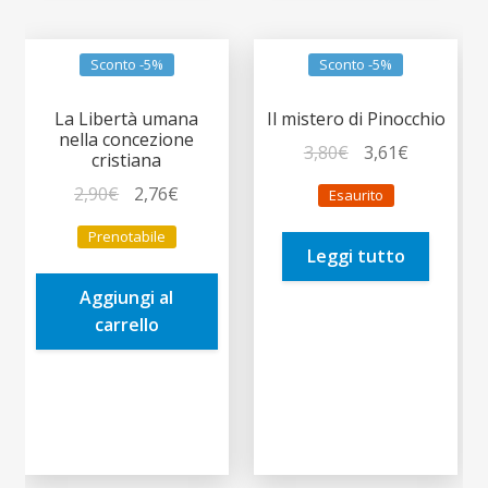
Sconto -5%
Sconto -5%
La Libertà umana
Il mistero di Pinocchio
nella concezione
Il
Il
3,80
€
3,61
€
cristiana
prezzo
prezzo
Il
Il
2,90
€
2,76
€
Esaurito
originale
attuale
prezzo
prezzo
era:
è:
Prenotabile
originale
attuale
Leggi tutto
3,80€.
3,61€.
era:
è:
Aggiungi al
2,90€.
2,76€.
carrello