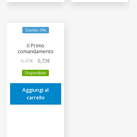
Sconto -5%
Il Primo
comandamento
Il
Il
0,77
€
0,73
€
prezzo
prezzo
Disponibile
originale
attuale
era:
è:
Aggiungi al
0,77€.
0,73€.
carrello