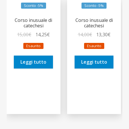
Sconto -5%
Sconto -5%
Corso inusuale di
Corso inusuale di
catechesi
catechesi
Il
Il
Il
Il
15,00
€
14,25
€
14,00
€
13,30
€
prezzo
prezzo
prezzo
prezzo
Esaurito
Esaurito
originale
attuale
originale
attuale
era:
è:
era:
è:
Leggi tutto
Leggi tutto
15,00€.
14,25€.
14,00€.
13,30€.