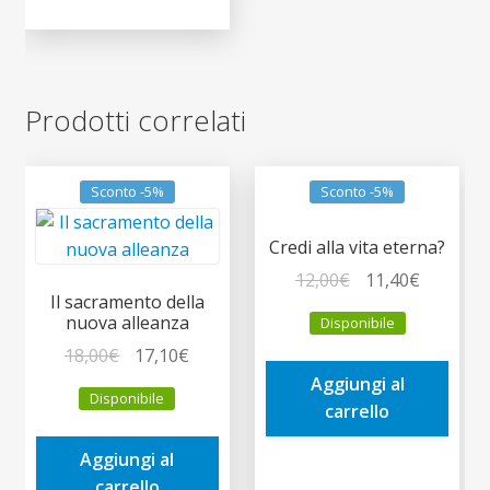
Prodotti correlati
Sconto -5%
Sconto -5%
Credi alla vita eterna?
Il
Il
12,00
€
11,40
€
Il sacramento della
prezzo
prezzo
nuova alleanza
Disponibile
originale
attuale
Il
Il
18,00
€
17,10
€
era:
è:
prezzo
prezzo
Aggiungi al
12,00€.
11,40€.
Disponibile
originale
attuale
carrello
era:
è:
Aggiungi al
18,00€.
17,10€.
carrello