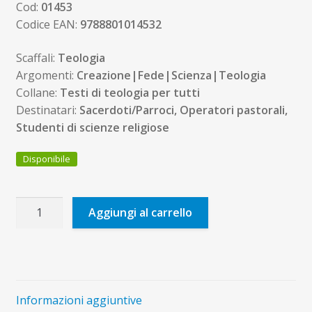
Cod:
01453
Codice EAN:
9788801014532
Scaffali:
Teologia
Argomenti:
Creazione|Fede|Scienza|Teologia
Collane:
Testi di teologia per tutti
Destinatari:
Sacerdoti/Parroci, Operatori pastorali,
Studenti di scienze religiose
Disponibile
Padre
Aggiungi al carrello
onnipotente
creatore
del
cielo
e
Informazioni aggiuntive
della