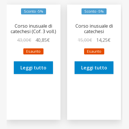
Sconto -5%
Sconto -5%
Corso inusuale di
Corso inusuale di
catechesi (Cof. 3 voll.)
catechesi
Il
Il
Il
Il
43,00
€
40,85
€
15,00
€
14,25
€
prezzo
prezzo
prezzo
prezzo
Esaurito
Esaurito
originale
attuale
originale
attuale
era:
è:
era:
è:
Leggi tutto
Leggi tutto
43,00€.
40,85€.
15,00€.
14,25€.