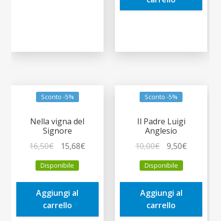
Sconto -5%
Sconto -5%
Nella vigna del
Il Padre Luigi
Signore
Anglesio
Il
Il
Il
Il
16,50
€
15,68
€
10,00
€
9,50
€
prezzo
prezzo
prezzo
prezzo
Disponibile
Disponibile
originale
attuale
originale
attuale
era:
è:
era:
è:
Aggiungi al
Aggiungi al
16,50€.
15,68€.
10,00€.
9,50€.
carrello
carrello