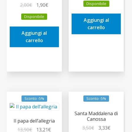
Disponibile
Il
Il
2,00
€
1,90
€
originale
attuale
prezzo
prezzo
era:
è:
Disponibile
originale
attuale
Aggiungi al
5,00€.
4,75€.
era:
è:
carrello
Aggiungi al
2,00€.
1,90€.
carrello
Sconto -5%
Sconto -5%
Santa Maddalena di
Canossa
Il papa dell’allegria
Il
Il
3,50
€
3,33
€
Il
Il
13,90
€
13,21
€