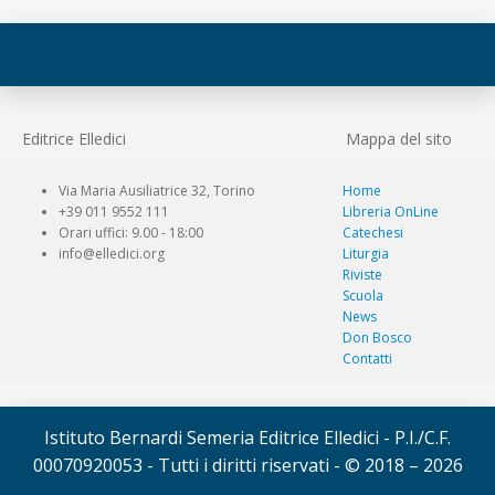
Editrice Elledici
Mappa del sito
Via Maria Ausiliatrice 32, Torino
Home
+39 011 9552 111
Libreria OnLine
Orari uffici: 9.00 - 18:00
Catechesi
info@elledici.org
Liturgia
Riviste
Scuola
News
Don Bosco
Contatti
Istituto Bernardi Semeria Editrice Elledici - P.I./C.F.
00070920053 - Tutti i diritti riservati - © 2018 – 2026