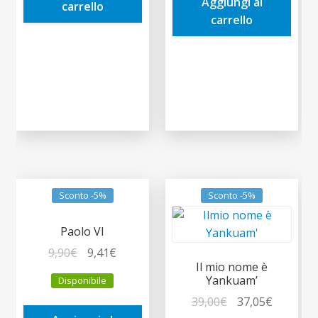
Aggiungi al
12,90€.
12,26€.
carrello
carrello
Sconto -5%
Sconto -5%
Paolo VI
Il
Il
9,90
€
9,41
€
Il mio nome è
prezzo
prezzo
Yankuam’
Disponibile
originale
attuale
Il
Il
39,00
€
37,05
€
era:
è: