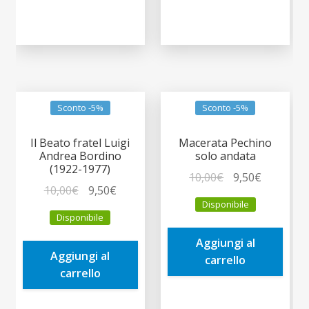
Sconto -5%
Sconto -5%
Il Beato fratel Luigi
Macerata Pechino
Andrea Bordino
solo andata
(1922-1977)
Il
Il
10,00
€
9,50
€
Il
Il
10,00
€
9,50
€
prezzo
prezzo
Disponibile
prezzo
prezzo
originale
attuale
Disponibile
originale
attuale
era:
è:
era:
è:
Aggiungi al
10,00€.
9,50€.
Aggiungi al
10,00€.
9,50€.
carrello
carrello