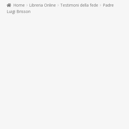
child
Home
Libreria Online
Testimoni della fede
Padre
Espandi
Contatti
Luigi Brisson
il
menu
Espandi
Don Bosco
child
il
menu
child