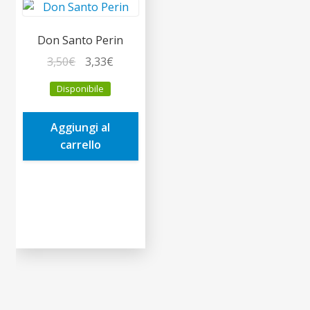
Don Santo Perin
Il
Il
3,50
€
3,33
€
prezzo
prezzo
Disponibile
originale
attuale
era:
è:
Aggiungi al
3,50€.
3,33€.
carrello