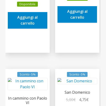
prezzo
prezzo
originale
attuale
Disponibile
originale
attuale
era:
è:
Aggiungi al
era:
è:
13,00€.
12,35€.
Aggiungi al
carrello
7,00€.
6,65€.
carrello
Sconto -5%
Sconto -5%
San Domenico
In cammino con Paolo
Il
Il
5,00
€
4,75
€
VI
prezzo
prezzo