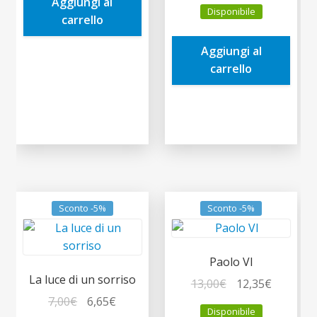
prezzo
prezzo
Aggiungi al
9,90€.
9,41€.
Disponibile
originale
attuale
carrello
era:
è:
Aggiungi al
39,00€.
37,05€.
carrello
Sconto -5%
Sconto -5%
Paolo VI
La luce di un sorriso
Il
Il
13,00
€
12,35
€
Il
Il
prezzo
prezzo
7,00
€
6,65
€
Disponibile