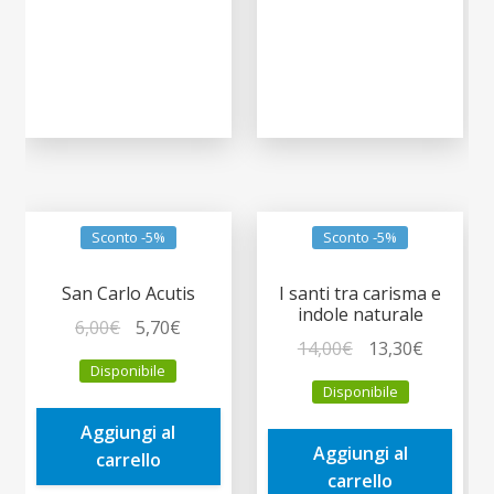
Sconto -5%
Sconto -5%
San Carlo Acutis
I santi tra carisma e
indole naturale
Il
Il
6,00
€
5,70
€
Il
Il
14,00
€
13,30
€
prezzo
prezzo
Disponibile
prezzo
prezzo
originale
attuale
Disponibile
originale
attuale
era:
è:
era:
è:
Aggiungi al
6,00€.
5,70€.
Aggiungi al
14,00€.
13,30€.
carrello
carrello