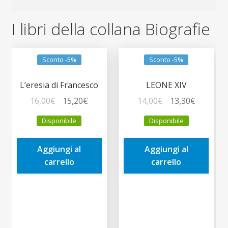
I libri della collana Biografie
Sconto -5%
Sconto -5%
L’eresia di Francesco
LEONE XIV
Il
Il
Il
Il
16,00
€
15,20
€
14,00
€
13,30
€
prezzo
prezzo
prezzo
prezzo
Disponibile
Disponibile
originale
attuale
originale
attuale
era:
è:
era:
è:
Aggiungi al
Aggiungi al
16,00€.
15,20€.
14,00€.
13,30€.
carrello
carrello