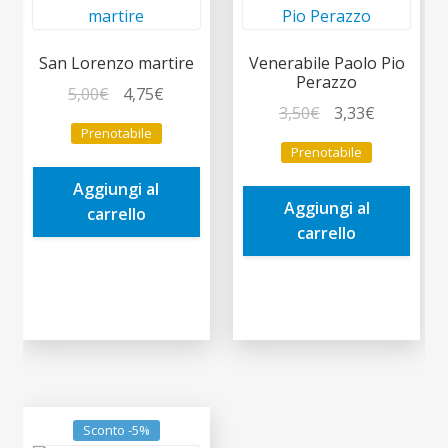
San Lorenzo martire
Venerabile Paolo Pio
Perazzo
Il
Il
5,00
€
4,75
€
Il
Il
3,50
€
3,33
€
prezzo
prezzo
Prenotabile
prezzo
prezzo
originale
attuale
Prenotabile
originale
attuale
era:
è:
era:
è:
Aggiungi al
5,00€.
4,75€.
Aggiungi al
3,50€.
3,33€.
carrello
carrello
Sconto -5%