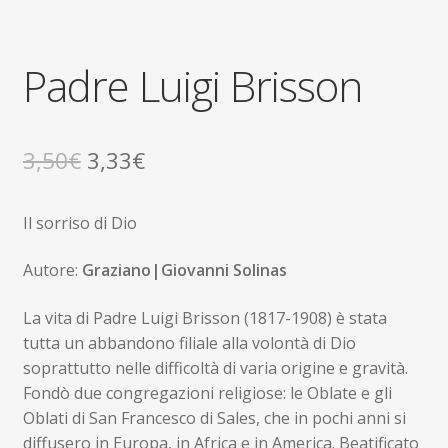
Padre Luigi Brisson
Il
Il
3,50
€
3,33
€
prezzo
prezzo
Il sorriso di Dio
originale
attuale
era:
è:
Autore:
Graziano|Giovanni Solinas
3,50€.
3,33€.
La vita di Padre Luigi Brisson (1817-1908) è stata
tutta un abbandono filiale alla volontà di Dio
soprattutto nelle difficoltà di varia origine e gravità.
Fondò due congregazioni religiose: le Oblate e gli
Oblati di San Francesco di Sales, che in pochi anni si
diffusero in Europa, in Africa e in America. Beatificato