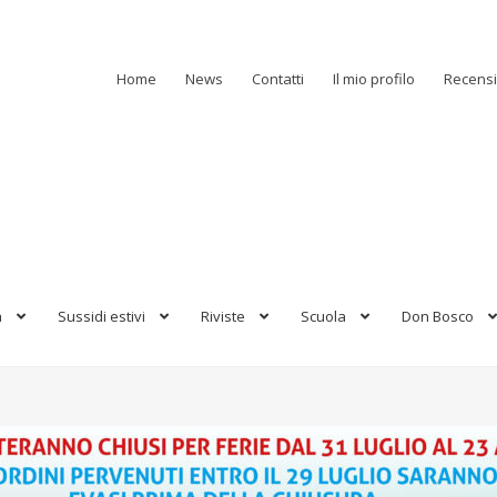
Home
News
Contatti
Il mio profilo
Recensi
a
Sussidi estivi
Riviste
Scuola
Don Bosco