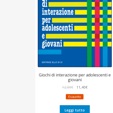
Giochi di interazione per adolescenti e
giovani
Il
Il
12,00
€
11,40
€
prezzo
prezzo
Esaurito
originale
attuale
era:
è:
12,00€.
11,40€.
Leggi tutto