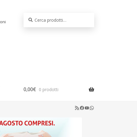
Cerca:
Cerca
oni
0,00
€
0 prodotti
RSS Feed
Facebook
YouTube
WhatsApp