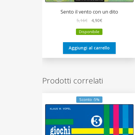
Sento il vento con un dito
Il
Il
5,16
€
4,90
€
prezzo
prezzo
Disponibile
originale
attuale
era:
è:
5,16€.
4,90€.
Aggiungi al carrello
Prodotti correlati
Sconto -5%