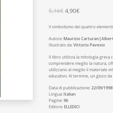
Il
Il
5,16
€
4,90
€
prezzo
prezzo
Il simbolismo dei quattro elementi
originale
attuale
era:
è:
Autore:
Maurizio Carturan|Albert
Illustrato da:
Vittorio Pavesio
5,16€.
4,90€.
Il libro utilizza la mitologia grec
comprendere meglio la natura, of
utilizzano al meglio il materiale m
educativo. Al termine, un gioco da
Data di pubblicazione:
22/09/1998
Lingua:
Italian
Pagine:
96
Editore:
ELLEDICI