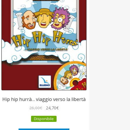
Hip hip hurrà… viaggio verso la libertà
Il
Il
26,00
€
24,70
€
prezzo
prezzo
Disponibile
originale
attuale
era:
è: