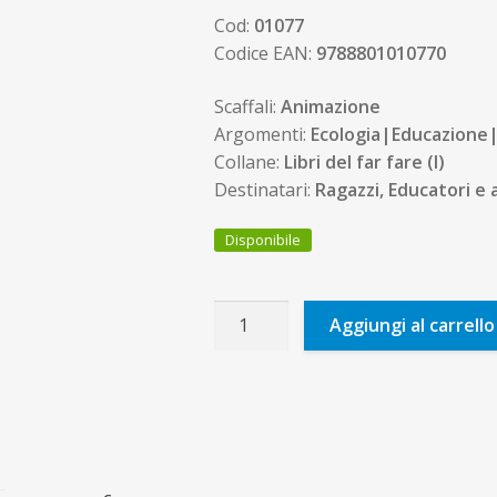
Cod:
01077
Codice EAN:
9788801010770
Scaffali:
Animazione
Argomenti:
Ecologia|Educazione
Collane:
Libri del far fare (I)
Destinatari:
Ragazzi, Educatori e 
Disponibile
Miti
Aggiungi al carrello
miti
e
miti
ribelli
quantità