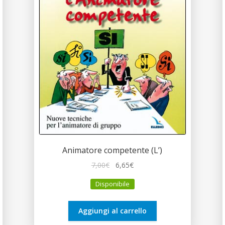
Animatore competente (L’)
Il
Il
7,00
€
6,65
€
prezzo
prezzo
Disponibile
originale
attuale
era:
è:
7,00€.
6,65€.
Aggiungi al carrello