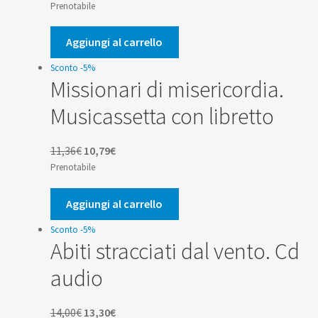
prezzo
prezzo
Prenotabile
originale
attuale
era:
è:
Aggiungi al carrello
16,50€.
15,68€.
Sconto -5%
Missionari di misericordia.
Musicassetta con libretto
Il
Il
11,36
€
10,79
€
prezzo
prezzo
Prenotabile
originale
attuale
era:
è:
Aggiungi al carrello
11,36€.
10,79€.
Sconto -5%
Abiti stracciati dal vento. Cd
audio
Il
Il
14,00
€
13,30
€