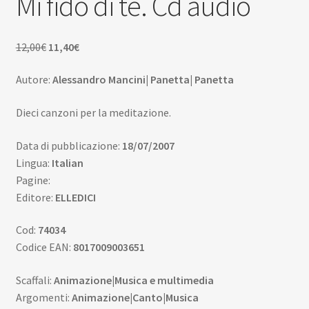
Mi fido di te. Cd audio
Scuola
child
Espan
Contatti
Il
Il
12,00
€
11,40
€
il
prezzo
prezzo
menu
Espan
Don Bosco
Autore:
Alessandro Mancini| Panetta| Panetta
originale
attuale
child
il
era:
è:
menu
Dieci canzoni per la meditazione.
12,00€.
11,40€.
child
Data di pubblicazione:
18/07/2007
Lingua:
Italian
Pagine:
Editore:
ELLEDICI
Cod:
74034
Codice EAN:
8017009003651
Scaffali:
Animazione|Musica e multimedia
Argomenti:
Animazione|Canto|Musica