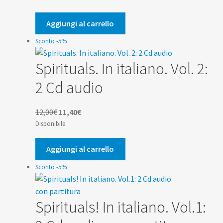
originale
attuale
era:
è:
Aggiungi al carrello
10,00€.
9,50€.
Sconto -5%
Spirituals. In italiano. Vol. 2:
2 Cd audio
Il
Il
12,00
€
11,40
€
prezzo
prezzo
Disponibile
originale
attuale
era:
è:
Aggiungi al carrello
12,00€.
11,40€.
Sconto -5%
Spirituals! In italiano. Vol.1: