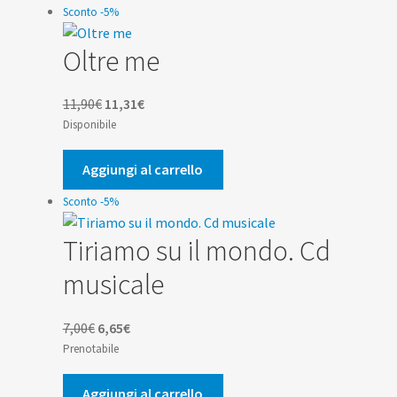
9,90€.
9,41€.
Sconto -5%
Oltre me
Il
Il
11,90
€
11,31
€
prezzo
prezzo
Disponibile
originale
attuale
era:
è:
Aggiungi al carrello
11,90€.
11,31€.
Sconto -5%
Tiriamo su il mondo. Cd
musicale
Il
Il
7,00
€
6,65
€
prezzo
prezzo
Prenotabile
originale
attuale
era:
è:
Aggiungi al carrello