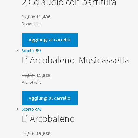
2 Cd audio con partitura
Il
Il
12,00
€
11,40
€
prezzo
prezzo
Disponibile
originale
attuale
era:
è:
Aggiungi al carrello
12,00€.
11,40€.
Sconto -5%
L’ Arcobaleno. Musicassetta
Il
Il
12,50
€
11,88
€
prezzo
prezzo
Prenotabile
originale
attuale
era:
è:
Aggiungi al carrello
12,50€.
11,88€.
Sconto -5%
L’ Arcobaleno
Il
Il
16,50
€
15,68
€