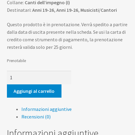
Collane:
Canti dell’impegno (I)
Destinatari:
Anni 19-26, Anni 19-26, Musicisti/Cantori
Questo prodotto è in prenotazione. Verrà spedito a partire
dalla data di uscita presente nella scheda. Se usi la carta di
credito come strumento di pagamento, la prenotazione
resterà valida solo per 25 giorni.
Prenotabile
Mi
fido
di
Aggiungi al carrello
te.
Cd
Informazioni aggiuntive
audio
Recensioni (0)
quantità
Informazioni aggiuntive