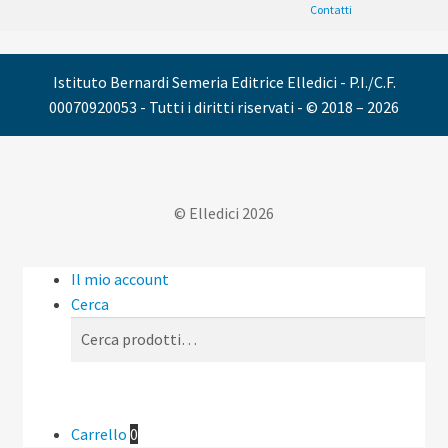
Contatti
Istituto Bernardi Semeria Editrice Elledici - P.I./C.F.
00070920053 - Tutti i diritti riservati - © 2018 – 2026
© Elledici 2026
Il mio account
Cerca
Cerca:
Cerca
Carrello
0