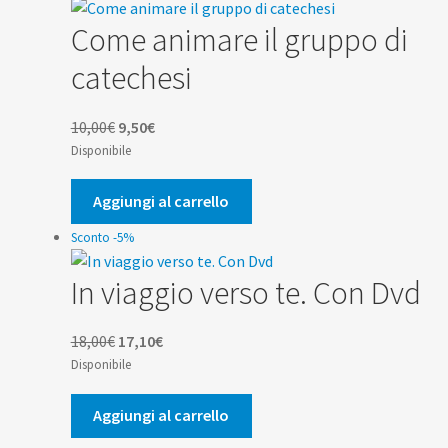
Come animare il gruppo di
catechesi
Il
Il
10,00
€
9,50
€
prezzo
prezzo
Disponibile
originale
attuale
era:
è:
Aggiungi al carrello
10,00€.
9,50€.
Sconto -5%
In viaggio verso te. Con Dvd
Il
Il
18,00
€
17,10
€
prezzo
prezzo
Disponibile
originale
attuale
era:
è:
Aggiungi al carrello
18,00€.
17,10€.