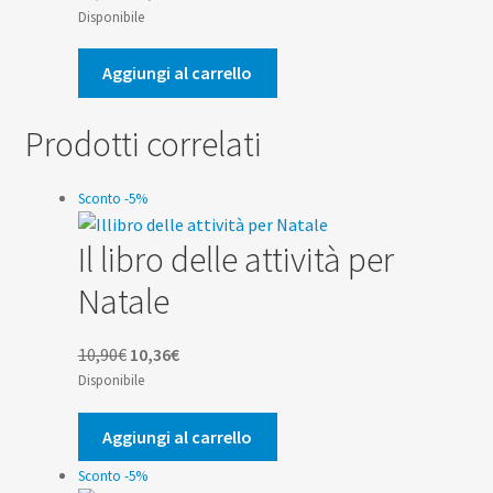
prezzo
prezzo
Disponibile
originale
attuale
era:
è:
Aggiungi al carrello
14,00€.
13,30€.
Prodotti correlati
Sconto -5%
Il libro delle attività per
Natale
Il
Il
10,90
€
10,36
€
prezzo
prezzo
Disponibile
originale
attuale
era:
è:
Aggiungi al carrello
10,90€.
10,36€.
Sconto -5%