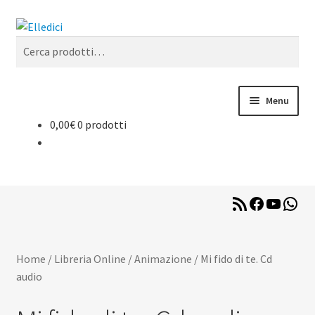
Vai
Vai
Cerca
alla
al
Cerca:
navigazione
contenuto
Menu
0,00
€
0 prodotti
Espan
Libreria Online
il
menu
Espan
Catechesi
child
il
menu
RSS
Facebook
YouTub
Wha
Espan
Liturgia
Feed
child
il
menu
Espan
Sussidi
child
Home
/
Libreria Online
/
Animazione
/
Mi fido di te. Cd
il
audio
menu
Espan
Riviste
child
il
menu