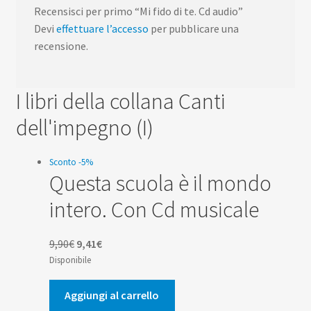
Recensisci per primo “Mi fido di te. Cd audio”
Devi
effettuare l’accesso
per pubblicare una
recensione.
I libri della collana Canti
dell'impegno (I)
Sconto -5%
Questa scuola è il mondo
intero. Con Cd musicale
Il
Il
9,90
€
9,41
€
prezzo
prezzo
Disponibile
originale
attuale
era:
è:
Aggiungi al carrello