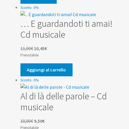
12,99€.
12,34€.
Sconto -5%
… E guardandoti ti amai!
Cd musicale
Il
Il
11,00
€
10,45
€
prezzo
prezzo
Prenotabile
originale
attuale
era:
è:
Aggiungi al carrello
11,00€.
10,45€.
Sconto -5%
Al di là delle parole – Cd
musicale
Il
Il
10,00
€
9,50
€
prezzo
prezzo
Prenotabile