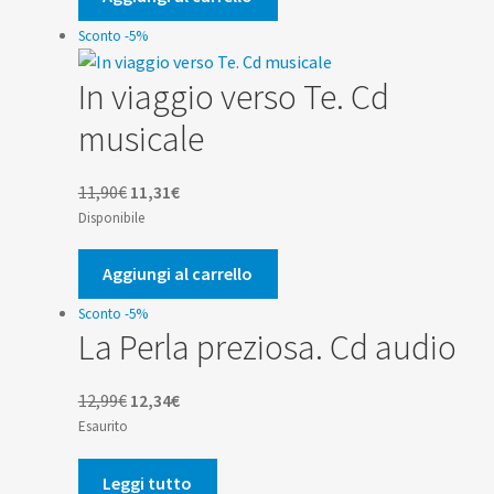
7,00€.
6,65€.
Sconto -5%
In viaggio verso Te. Cd
musicale
Il
Il
11,90
€
11,31
€
prezzo
prezzo
Disponibile
originale
attuale
era:
è:
Aggiungi al carrello
11,90€.
11,31€.
Sconto -5%
La Perla preziosa. Cd audio
Il
Il
12,99
€
12,34
€
prezzo
prezzo
Esaurito
originale
attuale
era:
è:
Leggi tutto