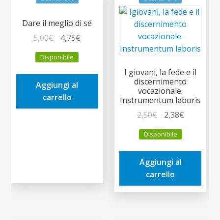
Dare il meglio di sé
Il
Il
5,00
€
4,75
€
prezzo
prezzo
Disponibile
originale
attuale
I giovani, la fede e il
era:
è:
discernimento
Aggiungi al
5,00€.
4,75€.
vocazionale.
carrello
Instrumentum laboris
Il
Il
2,50
€
2,38
€
prezzo
prezzo
Disponibile
originale
attuale
era:
è:
Aggiungi al
2,50€.
2,38€.
carrello