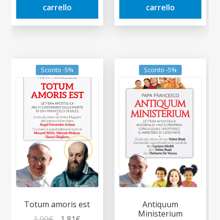
carrello
carrello
Sconto -5%
Sconto -5%
Totum amoris est
Antiquum
Ministerium
Il
Il
1,90
€
1,81
€