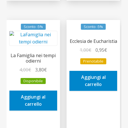
Sconto -5%
Sconto -5%
Ecclesia de Eucharistia
Il
Il
1,00
€
0,95
€
La Famiglia nei tempi
prezzo
prezzo
odierni
Prenotabile
originale
attuale
Il
Il
4,00
€
3,80
€
era:
è:
prezzo
prezzo
Aggiungi al
1,00€.
0,95€.
Disponibile
originale
attuale
carrello
era:
è:
Aggiungi al
4,00€.
3,80€.
carrello