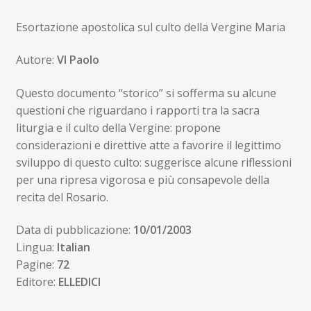
prezzo
prezzo
Esortazione apostolica sul culto della Vergine Maria
originale
attuale
era:
è:
Autore:
VI Paolo
3,00€.
2,85€.
Questo documento “storico” si sofferma su alcune
questioni che riguardano i rapporti tra la sacra
liturgia e il culto della Vergine: propone
considerazioni e direttive atte a favorire il legittimo
sviluppo di questo culto: suggerisce alcune riflessioni
per una ripresa vigorosa e più consapevole della
recita del Rosario.
Data di pubblicazione:
10/01/2003
Lingua:
Italian
Pagine:
72
Editore:
ELLEDICI