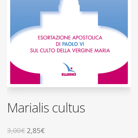
Marialis cultus
Il
Il
3,00
€
2,85
€