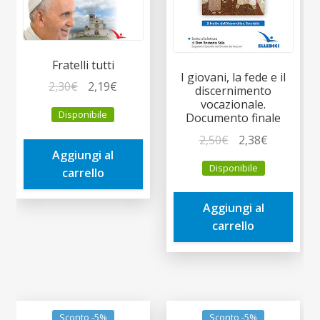
Fratelli tutti
I giovani, la fede e il
Il
Il
2,30
€
2,19
€
discernimento
prezzo
prezzo
vocazionale.
Disponibile
Documento finale
originale
attuale
Il
Il
era:
è:
2,50
€
2,38
€
Aggiungi al
prezzo
prezzo
2,30€.
2,19€.
Disponibile
carrello
originale
attuale
era:
è:
Aggiungi al
2,50€.
2,38€.
carrello
Sconto -5%
Sconto -5%