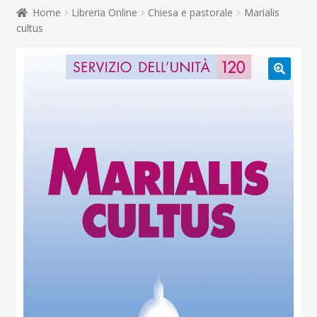
child
Home
Libreria Online
Chiesa e pastorale
Marialis
Espandi
Contatti
cultus
il
menu
Espandi
Don Bosco
child
il
menu
child