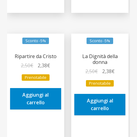
Sconto -5%
Sconto -5%
Ripartire da Cristo
La Dignità della
donna
Il
Il
2,50
€
2,38
€
Il
Il
2,50
€
2,38
€
prezzo
prezzo
Prenotabile
prezzo
prezzo
originale
attuale
Prenotabile
originale
attuale
era:
è:
era:
è:
Aggiungi al
2,50€.
2,38€.
Aggiungi al
2,50€.
2,38€.
carrello
carrello