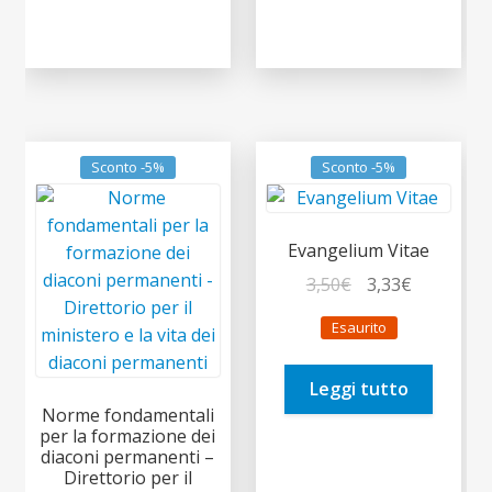
Sconto -5%
Sconto -5%
Evangelium Vitae
Il
Il
3,50
€
3,33
€
prezzo
prezzo
Esaurito
originale
attuale
era:
è:
Leggi tutto
3,50€.
3,33€.
Norme fondamentali
per la formazione dei
diaconi permanenti –
Direttorio per il