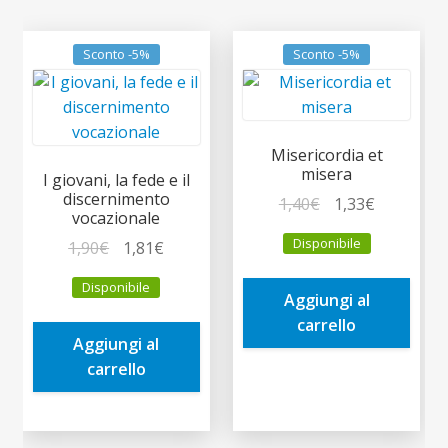
Sconto -5%
Sconto -5%
Misericordia et
misera
I giovani, la fede e il
discernimento
Il
Il
1,40
€
1,33
€
vocazionale
prezzo
prezzo
Disponibile
Il
Il
1,90
€
1,81
€
originale
attuale
prezzo
prezzo
era:
è:
Disponibile
originale
attuale
Aggiungi al
1,40€.
1,33€.
era:
è:
carrello
Aggiungi al
1,90€.
1,81€.
carrello