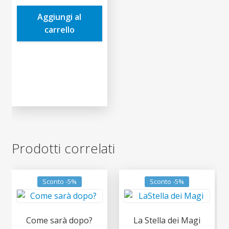
era:
è:
Aggiungi al
1,55€.
1,47€.
carrello
Prodotti correlati
Sconto -5%
Sconto -5%
Come sarà dopo?
La Stella dei Magi