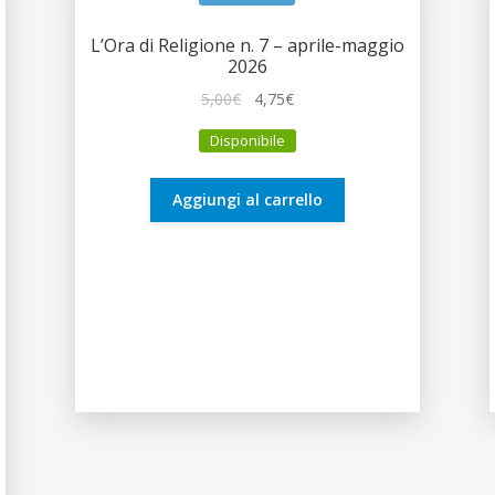
L’Ora di Religione n. 7 – aprile-maggio
2026
Il
Il
5,00
€
4,75
€
prezzo
prezzo
Disponibile
originale
attuale
era:
è:
5,00€.
4,75€.
Aggiungi al carrello