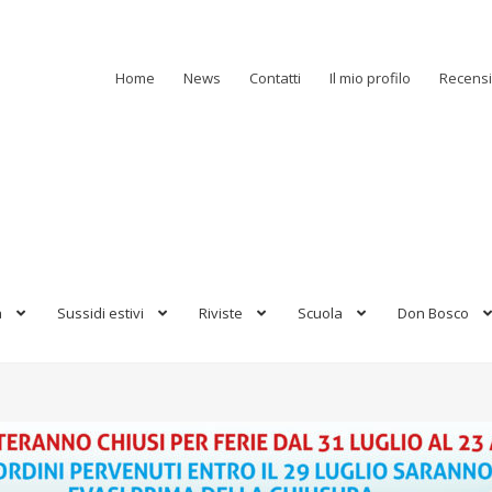
Home
News
Contatti
Il mio profilo
Recensi
a
Sussidi estivi
Riviste
Scuola
Don Bosco