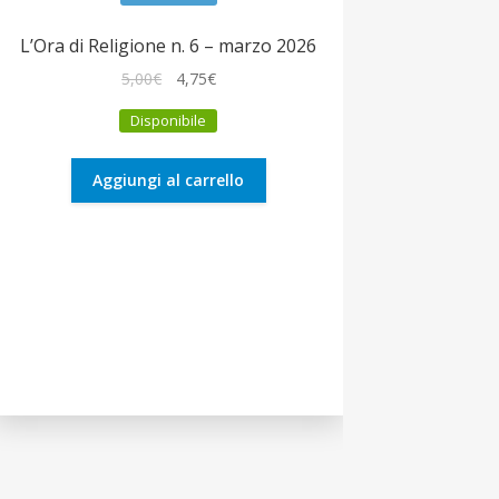
L’Ora di Religione n. 6 – marzo 2026
Il
Il
5,00
€
4,75
€
prezzo
prezzo
Disponibile
originale
attuale
era:
è:
5,00€.
4,75€.
Aggiungi al carrello