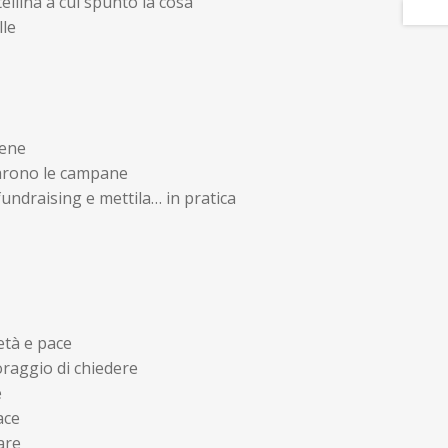
llina a cui spuntò la cosa
le
ene
rono le campane
undraising e mettila… in pratica
tà e pace
raggio di chiedere
e
ace
are