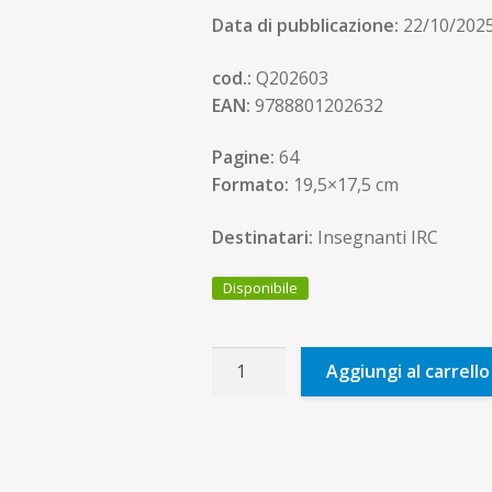
Data di pubblicazione:
22/10/202
cod.:
Q202603
EAN:
9788801202632
Pagine:
64
Formato:
19,5×17,5 cm
Destinatari:
Insegnanti IRC
Disponibile
L'Ora
Aggiungi al carrello
di
Religione
n.
3