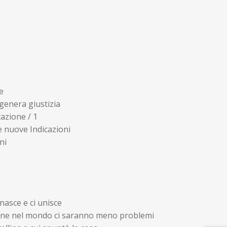
e
enera giustizia
azione / 1
 nuove Indicazioni
ni
sce e ci unisce
bene nel mondo ci saranno meno problemi