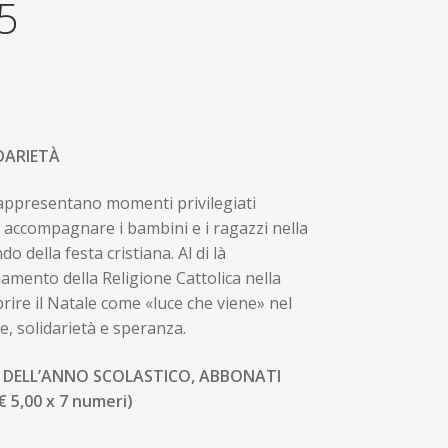
5
DARIETÀ
 rappresentano momenti privilegiati
er accompagnare i bambini e i ragazzi nella
o della festa cristiana. Al di là
namento della Religione Cattolica nella
prire il Natale come «luce che viene» nel
, solidarietà e speranza.
RI DELL’ANNO SCOLASTICO, ABBONATI
€ 5,00 x 7 numeri)