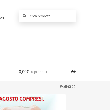
Cerca:
Cerca
oni
0,00
€
0 prodotti
RSS Feed
Facebook
YouTube
WhatsApp