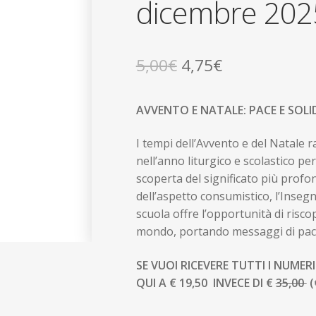
dicembre 202
Il
Il
5,00
€
4,75
€
prezzo
prezzo
AVVENTO E NATALE: PACE E SOLI
originale
attuale
era:
è:
I tempi dell’Avvento e del Natale
nell’anno liturgico e scolastico p
5,00€.
4,75€.
scoperta del significato più profond
dell’aspetto consumistico, l’Inseg
scuola offre l’opportunità di risco
mondo, portando messaggi di pace
SE VUOI RICEVERE TUTTI I NUME
QUI A € 19,50
INVECE DI €
35,00
(