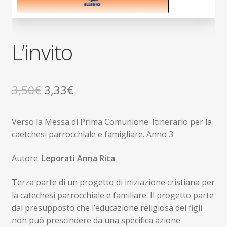
L’invito
Il
Il
3,50
€
3,33
€
prezzo
prezzo
Verso la Messa di Prima Comunione. Itinerario per la
originale
attuale
caetchesi parrocchiale e famigliare. Anno 3
era:
è:
Autore:
Leporati Anna Rita
3,50€.
3,33€.
Terza parte di un progetto di iniziazione cristiana per
la catechesi parrocchiale e familiare. Il progetto parte
dal presupposto che l’educazione religiosa dei figli
non può prescindere da una specifica azione