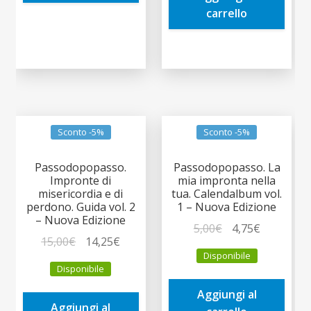
carrello
Sconto -5%
Sconto -5%
Passodopopasso.
Passodopopasso. La
Impronte di
mia impronta nella
misericordia e di
tua. Calendalbum vol.
perdono. Guida vol. 2
1 – Nuova Edizione
– Nuova Edizione
Il
Il
5,00
€
4,75
€
Il
Il
15,00
€
14,25
€
prezzo
prezzo
Disponibile
prezzo
prezzo
originale
attuale
Disponibile
originale
attuale
era:
è:
era:
è:
Aggiungi al
5,00€.
4,75€.
Aggiungi al
15,00€.
14,25€.