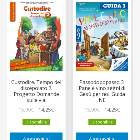
Custodire. Tempo del
Passodopopasso 3.
discepolato 2.
Pane e vino segni di
Progetto Domande
Gesù per noi. Guida
sulla via.
NE
Il
Il
Il
Il
15,00
€
14,25
€
15,00
€
14,25
€
prezzo
prezzo
prezzo
prezzo
Disponibile
Disponibile
originale
attuale
originale
attuale
era:
è:
era:
è:
Aggiungi al
Aggiungi al