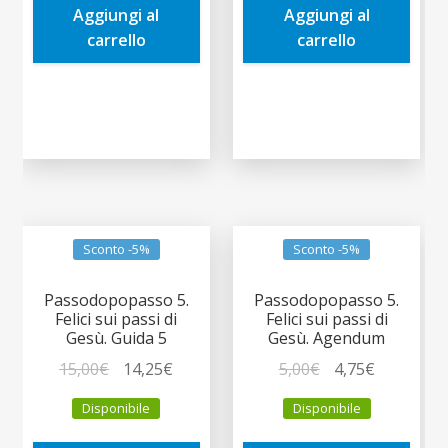
Aggiungi al
Aggiungi al
5,00€.
4,75€.
15,00€.
14,25€.
carrello
carrello
Sconto -5%
Sconto -5%
Passodopopasso 5.
Passodopopasso 5.
Felici sui passi di
Felici sui passi di
Gesù. Guida 5
Gesù. Agendum
Il
Il
Il
Il
15,00
€
14,25
€
5,00
€
4,75
€
prezzo
prezzo
prezzo
prezzo
Disponibile
Disponibile
originale
attuale
originale
attuale
era:
è:
era:
è: