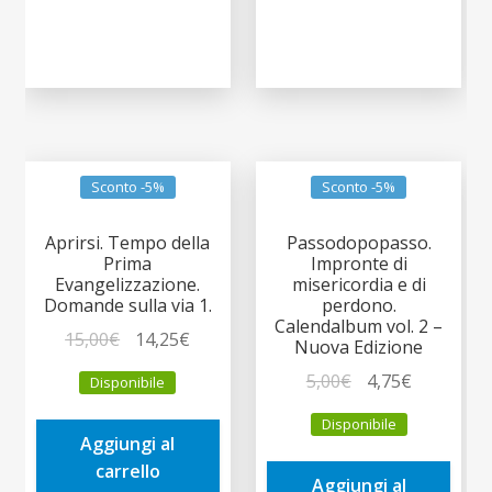
Sconto -5%
Sconto -5%
Aprirsi. Tempo della
Passodopopasso.
Prima
Impronte di
Evangelizzazione.
misericordia e di
Domande sulla via 1.
perdono.
Calendalbum vol. 2 –
Il
Il
15,00
€
14,25
€
Nuova Edizione
prezzo
prezzo
Il
Il
5,00
€
4,75
€
Disponibile
originale
attuale
prezzo
prezzo
era:
è:
Disponibile
originale
attuale
Aggiungi al
15,00€.
14,25€.
era:
è:
carrello
Aggiungi al
5,00€.
4,75€.