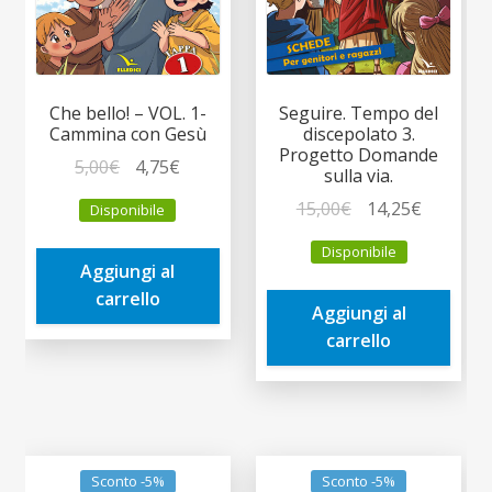
Che bello! – VOL. 1-
Seguire. Tempo del
Cammina con Gesù
discepolato 3.
Progetto Domande
Il
Il
5,00
€
4,75
€
sulla via.
prezzo
prezzo
Il
Il
15,00
€
14,25
€
Disponibile
originale
attuale
prezzo
prezzo
era:
è:
Disponibile
originale
attuale
Aggiungi al
5,00€.
4,75€.
era:
è:
carrello
Aggiungi al
15,00€.
14,25€.
carrello
Sconto -5%
Sconto -5%