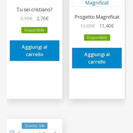
Tu sei cristiano?
Progetto Magnificat
Il
Il
2,90
€
2,76
€
prezzo
prezzo
Il
Il
12,00
€
11,40
€
Disponibile
originale
attuale
prezzo
prezzo
Disponibile
era:
è:
originale
attuale
Aggiungi al
2,90€.
2,76€.
era:
è:
carrello
Aggiungi al
12,00€.
11,40€.
carrello
Sconto -5%