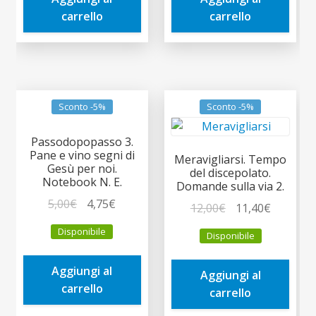
15,00€.
14,25€.
15,00€.
14,25€.
carrello
carrello
Sconto -5%
Sconto -5%
Passodopopasso 3.
Pane e vino segni di
Meravigliarsi. Tempo
Gesù per noi.
del discepolato.
Notebook N. E.
Domande sulla via 2.
Il
Il
5,00
€
4,75
€
Il
Il
12,00
€
11,40
€
prezzo
prezzo
prezzo
prezzo
Disponibile
Disponibile
originale
attuale
originale
attuale
era:
è:
era:
è:
Aggiungi al
5,00€.
4,75€.
Aggiungi al
12,00€.
11,40€.
carrello
carrello