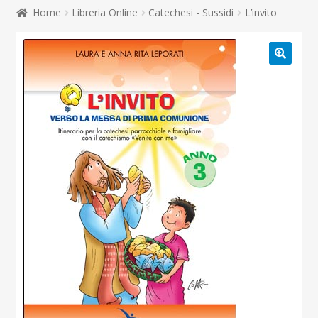
child
Home
Libreria Online
Catechesi - Sussidi
L’invito
Espandi
Contatti
il
menu
Espandi
Don Bosco
child
il
menu
child