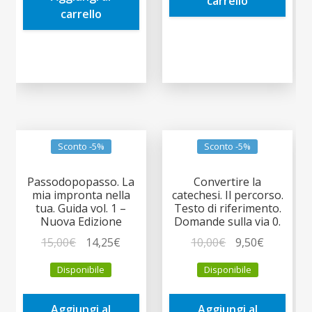
carrello
carrello
Sconto -5%
Sconto -5%
Passodopopasso. La
Convertire la
mia impronta nella
catechesi. Il percorso.
tua. Guida vol. 1 –
Testo di riferimento.
Nuova Edizione
Domande sulla via 0.
Il
Il
Il
Il
15,00
€
14,25
€
10,00
€
9,50
€
prezzo
prezzo
prezzo
prezzo
Disponibile
Disponibile
originale
attuale
originale
attuale
era:
è:
era:
è:
Aggiungi al
Aggiungi al
15,00€.
14,25€.
10,00€.
9,50€.