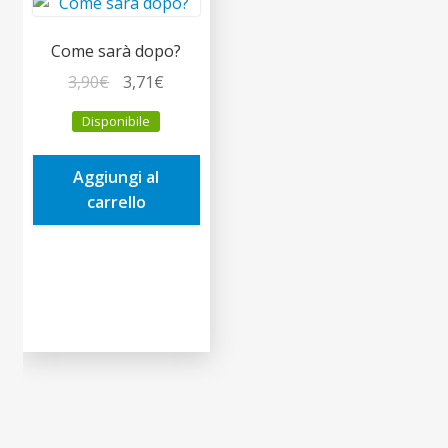
Come sarà dopo?
Il
Il
3,90
€
3,71
€
prezzo
prezzo
Disponibile
originale
attuale
era:
è:
Aggiungi al
3,90€.
3,71€.
carrello