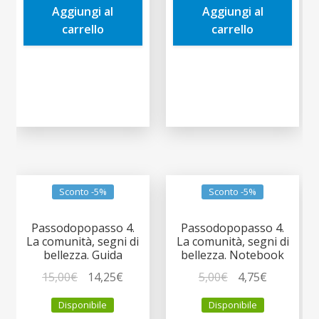
Aggiungi al
Aggiungi al
15,00€.
14,25€.
5,00€.
4,75€.
carrello
carrello
Sconto -5%
Sconto -5%
Passodopopasso 4.
Passodopopasso 4.
La comunità, segni di
La comunità, segni di
bellezza. Guida
bellezza. Notebook
Il
Il
Il
Il
15,00
€
14,25
€
5,00
€
4,75
€
prezzo
prezzo
prezzo
prezzo
Disponibile
Disponibile
originale
attuale
originale
attuale