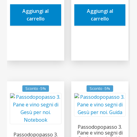
era:
è:
era:
è:
Aggiungi al
Aggiungi al
15,00€.
14,25€.
5,00€.
4,75€.
carrello
carrello
Sconto -5%
Sconto -5%
Passodopopasso 3.
Pane e vino segni di
Passodopopasso 3.