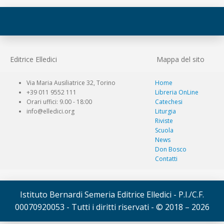
Editrice Elledici
Mappa del sito
Via Maria Ausiliatrice 32, Torino
Home
+39 011 9552 111
Libreria OnLine
Orari uffici: 9.00 - 18:00
Catechesi
info@elledici.org
Liturgia
Riviste
Scuola
News
Don Bosco
Contatti
Istituto Bernardi Semeria Editrice Elledici - P.I./C.F.
00070920053 - Tutti i diritti riservati - © 2018 – 2026