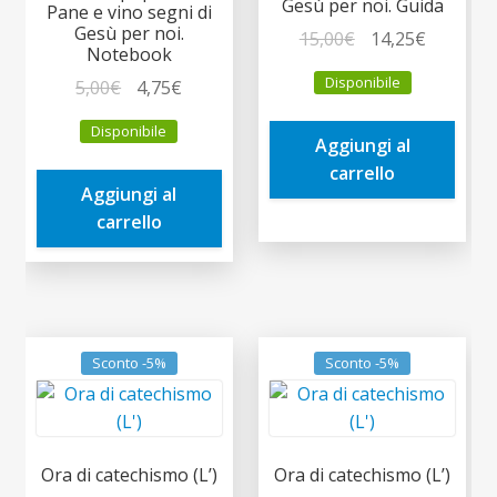
Gesù per noi. Guida
Pane e vino segni di
Gesù per noi.
Il
Il
15,00
€
14,25
€
Notebook
prezzo
prezzo
Disponibile
Il
Il
5,00
€
4,75
€
originale
attuale
prezzo
prezzo
era:
è:
Disponibile
originale
attuale
Aggiungi al
15,00€.
14,25€.
era:
è:
carrello
Aggiungi al
5,00€.
4,75€.
carrello
Sconto -5%
Sconto -5%
Ora di catechismo (L’)
Ora di catechismo (L’)