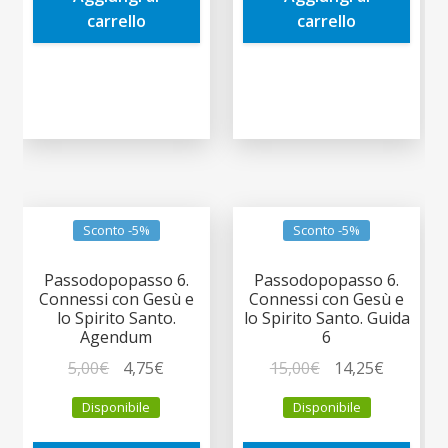
carrello
carrello
Sconto -5%
Sconto -5%
Passodopopasso 6.
Passodopopasso 6.
Connessi con Gesù e
Connessi con Gesù e
lo Spirito Santo.
lo Spirito Santo. Guida
Agendum
6
Il
Il
Il
Il
5,00
€
4,75
€
15,00
€
14,25
€
prezzo
prezzo
prezzo
prezzo
Disponibile
Disponibile
originale
attuale
originale
attuale
era:
è:
era:
è: