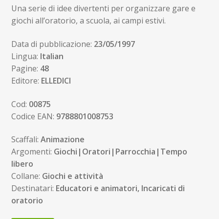
5,16€.
4,90€.
Una serie di idee divertenti per organizzare gare e
giochi all’oratorio, a scuola, ai campi estivi.
Data di pubblicazione:
23/05/1997
Lingua:
Italian
Pagine:
48
Editore:
ELLEDICI
Cod:
00875
Codice EAN:
9788801008753
Scaffali:
Animazione
Argomenti:
Giochi|Oratori|Parrocchia|Tempo
libero
Collane:
Giochi e attività
Destinatari:
Educatori e animatori, Incaricati di
oratorio