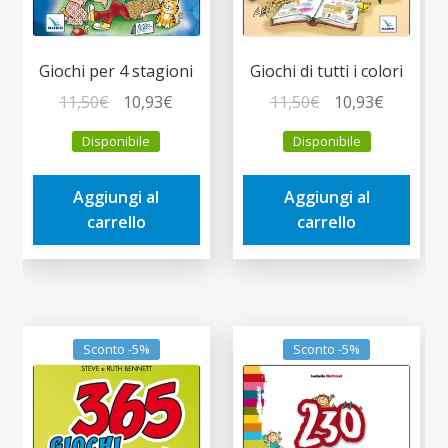
Giochi per 4 stagioni
Giochi di tutti i colori
Il
Il
Il
Il
11,50
€
10,93
€
11,50
€
10,93
€
prezzo
prezzo
prezzo
prezzo
Disponibile
Disponibile
originale
attuale
originale
attuale
era:
è:
era:
è:
Aggiungi al
Aggiungi al
11,50€.
10,93€.
11,50€.
10,93€.
carrello
carrello
Sconto -5%
Sconto -5%