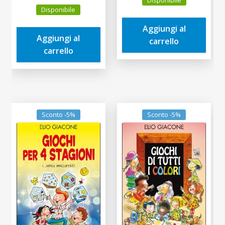
Disponibile
prezzo
prezzo
originale
attuale
Disponibile
originale
attuale
era:
è:
era:
è:
Aggiungi al
3,90€.
3,71€.
Aggiungi al
5,00€.
4,75€.
carrello
carrello
Sconto -5%
Sconto -5%