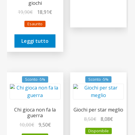
giochi
Il
Il
19,90
€
18,91
€
prezzo
prezzo
Esaurito
originale
attuale
era:
è:
Leggi tutto
19,90€.
18,91€.
Sconto -5%
Sconto -5%
Chi gioca non fa la
Giochi per star meglio
guerra
Il
Il
8,50
€
8,08
€
Il
Il
10,00
€
9,50
€
prezzo
prezzo
Disponibile
prezzo
prezzo
originale
attuale