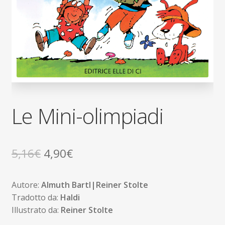
Le Mini-olimpiadi
Il
Il
5,16
€
4,90
€
prezzo
prezzo
Autore:
Almuth Bartl|Reiner Stolte
originale
attuale
Tradotto da:
Haldi
era:
è:
Illustrato da:
Reiner Stolte