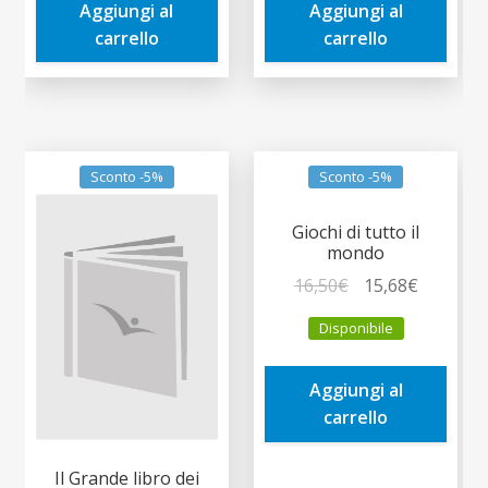
Aggiungi al
Aggiungi al
3,00€.
2,85€.
3,00€.
2,85€.
carrello
carrello
Sconto -5%
Sconto -5%
Giochi di tutto il
mondo
Il
Il
16,50
€
15,68
€
prezzo
prezzo
Disponibile
originale
attuale
era:
è:
Aggiungi al
16,50€.
15,68€.
carrello
Il Grande libro dei