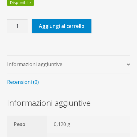
Disponibile
Le
Aggiungi al carrello
Mini-
olimpiadi
quantità
Informazioni aggiuntive
Recensioni (0)
Informazioni aggiuntive
Peso
0,120 g