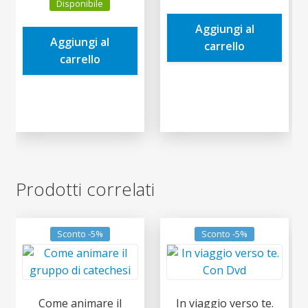
Disponibile
originale
attuale
era:
è:
era:
è:
Aggiungi al
8,50€.
8,08€.
Aggiungi al
10,00€.
9,50€.
carrello
carrello
Prodotti correlati
Sconto -5%
Sconto -5%
Come animare il
In viaggio verso te.