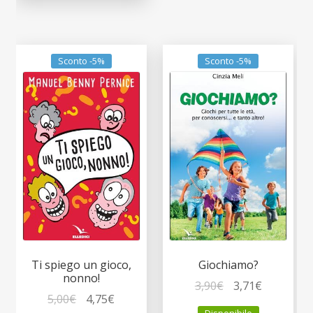
Sconto -5%
Sconto -5%
Ti spiego un gioco,
Giochiamo?
nonno!
Il
Il
3,90
€
3,71
€
Il
Il
5,00
€
4,75
€
prezzo
prezzo