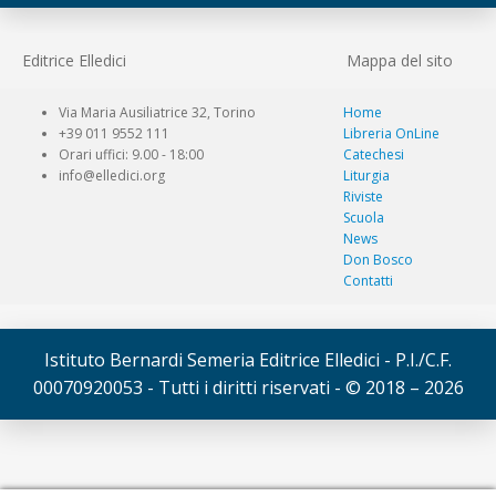
Editrice Elledici
Mappa del sito
Via Maria Ausiliatrice 32, Torino
Home
+39 011 9552 111
Libreria OnLine
Orari uffici: 9.00 - 18:00
Catechesi
info@elledici.org
Liturgia
Riviste
Scuola
News
Don Bosco
Contatti
Istituto Bernardi Semeria Editrice Elledici - P.I./C.F.
00070920053 - Tutti i diritti riservati - © 2018 – 2026