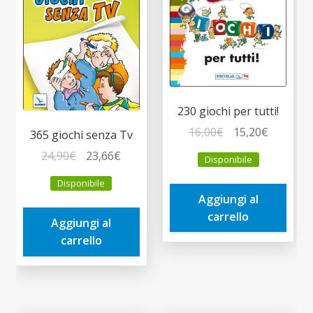
230 giochi per tutti!
Il
Il
16,00
€
15,20
€
365 giochi senza Tv
prezzo
prezzo
Il
Il
24,90
€
23,66
€
Disponibile
originale
attuale
prezzo
prezzo
era:
è:
Disponibile
originale
attuale
Aggiungi al
16,00€.
15,20€.
era:
è:
carrello
Aggiungi al
24,90€.
23,66€.
carrello