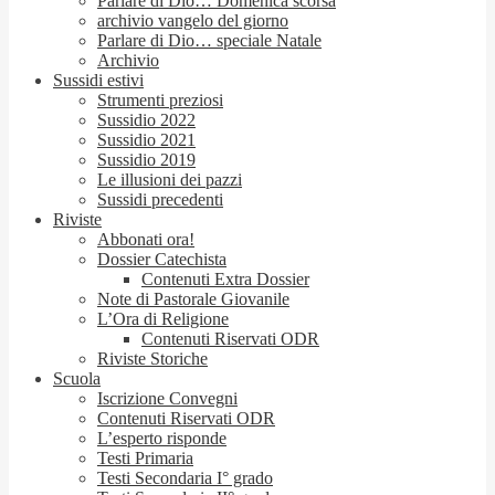
Parlare di Dio… Domenica scorsa
archivio vangelo del giorno
Parlare di Dio… speciale Natale
Archivio
Sussidi estivi
Strumenti preziosi
Sussidio 2022
Sussidio 2021
Sussidio 2019
Le illusioni dei pazzi
Sussidi precedenti
Riviste
Abbonati ora!
Dossier Catechista
Contenuti Extra Dossier
Note di Pastorale Giovanile
L’Ora di Religione
Contenuti Riservati ODR
Riviste Storiche
Scuola
Iscrizione Convegni
Contenuti Riservati ODR
L’esperto risponde
Testi Primaria
Testi Secondaria I° grado