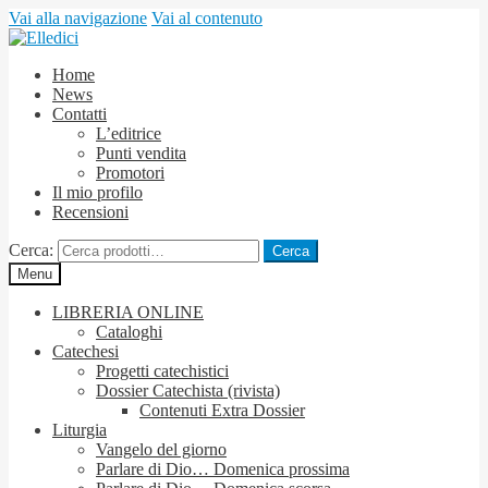
Vai alla navigazione
Vai al contenuto
Home
News
Contatti
L’editrice
Punti vendita
Promotori
Il mio profilo
Recensioni
Cerca:
Cerca
Menu
LIBRERIA ONLINE
Cataloghi
Catechesi
Progetti catechistici
Dossier Catechista (rivista)
Contenuti Extra Dossier
Liturgia
Vangelo del giorno
Parlare di Dio… Domenica prossima