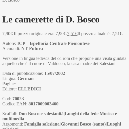
D. Bosco
Le camerette di D. Bosco
7,90
€
Il prezzo originale era: 7,90€.
7,51
€
Il prezzo attuale è: 7,51€.
Autore:
ICP – Ispettoria Centrale Piemontese
A cura di:
NT Futura
Versione in lingua tedesca del cd rom che propone una visita guidata
a quello che è il cuore di Valdocco, la casa madre dei Salesiani.
Data di pubblicazione:
15/07/2002
Lingua:
German
Pagine:
Editore:
ELLEDICI
Cod:
70023
Codice EAN:
8017009003460
Scaffali:
Don Bosco e salesianità|Luoghi della fede|Musica e
multimedia
Argomenti:
Famiglia salesiana|Giovanni Bosco (santo)|Luoghi