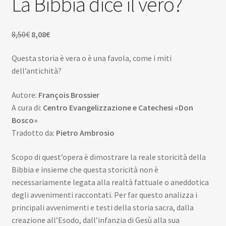
La Bibbia dice il vero?
Scuola
Contatti
Il
Il
8,50
€
8,08
€
prezzo
prezzo
Don Bosco
Questa storia è vera o è una favola, come i miti
originale
attuale
dell’antichità?
era:
è:
8,50€.
8,08€.
Autore:
François Brossier
A cura di:
Centro Evangelizzazione e Catechesi «Don
Bosco»
Tradotto da:
Pietro Ambrosio
Scopo di quest’opera è dimostrare la reale storicità della
Bibbia e insieme che questa storicità non è
necessariamente legata alla realtà fattuale o aneddotica
degli avvenimenti raccontati. Per far questo analizza i
principali avvenimenti e testi della storia sacra, dalla
creazione all’Esodo, dall’infanzia di Gesù alla sua