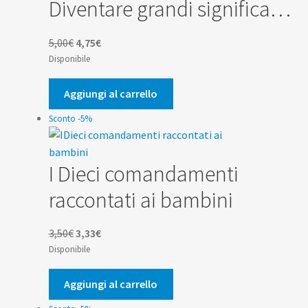
Diventare grandi significa…
Il
Il
5,00
€
4,75
€
prezzo
prezzo
Disponibile
originale
attuale
era:
è:
Aggiungi al carrello
5,00€.
4,75€.
Sconto -5%
I Dieci comandamenti
raccontati ai bambini
Il
Il
3,50
€
3,33
€
prezzo
prezzo
Disponibile
originale
attuale
era:
è:
Aggiungi al carrello
3,50€.
3,33€.