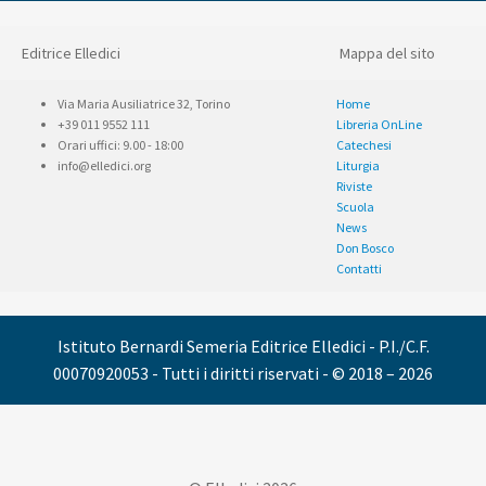
Editrice Elledici
Mappa del sito
Via Maria Ausiliatrice 32, Torino
Home
+39 011 9552 111
Libreria OnLine
Orari uffici: 9.00 - 18:00
Catechesi
info@elledici.org
Liturgia
Riviste
Scuola
News
Don Bosco
Contatti
Istituto Bernardi Semeria Editrice Elledici - P.I./C.F.
00070920053 - Tutti i diritti riservati - © 2018 – 2026