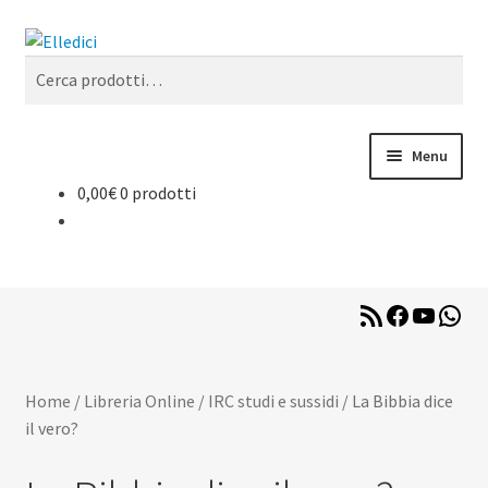
Vai
Vai
Cerca
alla
al
Cerca:
navigazione
contenuto
Menu
0,00
€
0 prodotti
Libreria Online
Catechesi
RSS
Facebook
YouTub
Wha
Liturgia
Feed
Sussidi
Home
/
Libreria Online
/
IRC studi e sussidi
/
La Bibbia dice
il vero?
Riviste