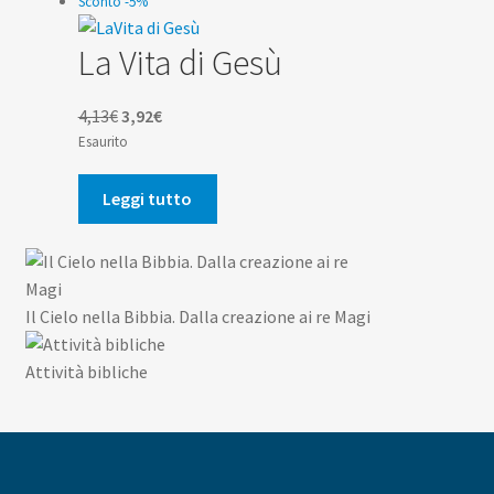
Sconto -5%
La Vita di Gesù
Il
Il
4,13
€
3,92
€
prezzo
prezzo
Esaurito
originale
attuale
era:
è:
Leggi tutto
4,13€.
3,92€.
Il Cielo nella Bibbia. Dalla creazione ai re Magi
Attività bibliche