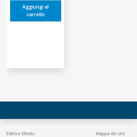
era:
è:
Aggiungi al
14,90€.
14,16€.
carrello
Editrice Elledici
Mappa del sito