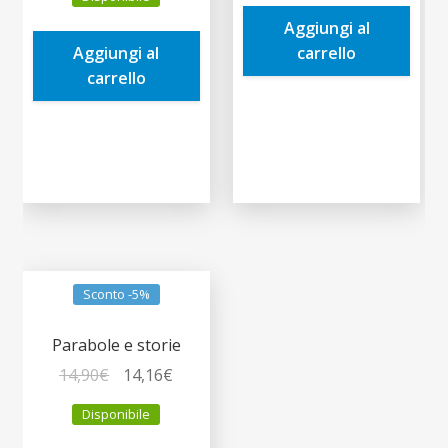
originale
attuale
era:
è:
Aggiungi al
era:
è:
5,90€.
5,61€.
Aggiungi al
carrello
9,90€.
9,41€.
carrello
Sconto -5%
Parabole e storie
Il
Il
14,90
€
14,16
€
prezzo
prezzo
Disponibile
originale
attuale