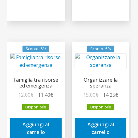
Sconto -5%
Sconto -5%
Famiglia tra risorse
Organizzare la
ed emergenza
speranza
Il
Il
Il
Il
12,00
€
11,40
€
15,00
€
14,25
€
prezzo
prezzo
prezzo
prezzo
Disponibile
Disponibile
originale
attuale
originale
attuale
era:
è:
era:
è:
Aggiungi al
Aggiungi al
12,00€.
11,40€.
15,00€.
14,25€.
carrello
carrello