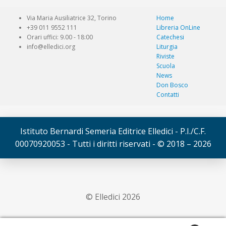
Via Maria Ausiliatrice 32, Torino
Home
+39 011 9552 111
Libreria OnLine
Orari uffici: 9.00 - 18:00
Catechesi
info@elledici.org
Liturgia
Riviste
Scuola
News
Don Bosco
Contatti
Istituto Bernardi Semeria Editrice Elledici - P.I./C.F.
00070920053 - Tutti i diritti riservati - © 2018 – 2026
© Elledici 2026