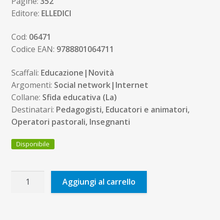
Pagine:
352
Editore:
ELLEDICI
Cod:
06471
Codice EAN:
9788801064711
Scaffali:
Educazione|Novità
Argomenti:
Social network|Internet
Collane:
Sfida educativa (La)
Destinatari:
Pedagogisti, Educatori e animatori,
Operatori pastorali, Insegnanti
Disponibile
La
Aggiungi al carrello
trappola
della
rete