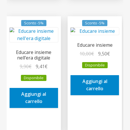
Sconto -5%
Sconto -5%
Educare insieme
Educare insieme
Il
Il
10,00
€
9,50
€
nell’era digitale
prezzo
prezzo
Disponibile
Il
Il
9,90
€
9,41
€
originale
attuale
prezzo
prezzo
era:
è:
Disponibile
originale
attuale
Aggiungi al
10,00€.
9,50€.
era:
è:
carrello
Aggiungi al
9,90€.
9,41€.
carrello