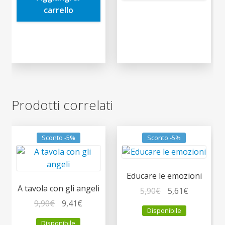
carrello
Prodotti correlati
Sconto -5%
Sconto -5%
Educare le emozioni
A tavola con gli angeli
Il
Il
5,90
€
5,61
€
Il
Il
prezzo
prezzo
9,90
€
9,41
€
Disponibile
prezzo
prezzo
originale
attuale
Disponibile