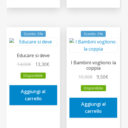
Sconto -5%
Sconto -5%
Educare si deve
I Bambini vogliono la
Il
Il
14,00
€
13,30
€
coppia
prezzo
prezzo
Disponibile
Il
Il
10,00
€
9,50
€
originale
attuale
prezzo
prezzo
era:
è:
Disponibile
originale
attuale
Aggiungi al
14,00€.
13,30€.
era:
è:
carrello
Aggiungi al
10,00€.
9,50€.
carrello