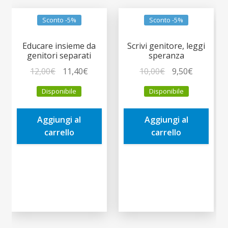
Sconto -5%
Sconto -5%
Educare insieme da
Scrivi genitore, leggi
genitori separati
speranza
Il
Il
Il
Il
12,00
€
11,40
€
10,00
€
9,50
€
prezzo
prezzo
prezzo
prezzo
Disponibile
Disponibile
originale
attuale
originale
attuale
era:
è:
era:
è:
Aggiungi al
Aggiungi al
12,00€.
11,40€.
10,00€.
9,50€.
carrello
carrello