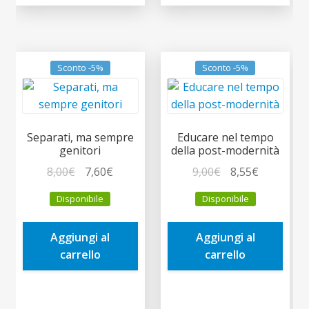
Sconto -5%
Sconto -5%
Separati, ma sempre
Educare nel tempo
genitori
della post-modernità
Il
Il
Il
Il
8,00
€
7,60
€
9,00
€
8,55
€
prezzo
prezzo
prezzo
prezzo
Disponibile
Disponibile
originale
attuale
originale
attuale
era:
è:
era:
è:
Aggiungi al
Aggiungi al
8,00€.
7,60€.
9,00€.
8,55€.
carrello
carrello