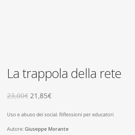
child
La trappola della rete
Il
Il
23,00
€
21,85
€
prezzo
prezzo
Uso e abuso dei social. Riflessioni per educatori
originale
attuale
era:
è:
Autore:
Giuseppe Morante