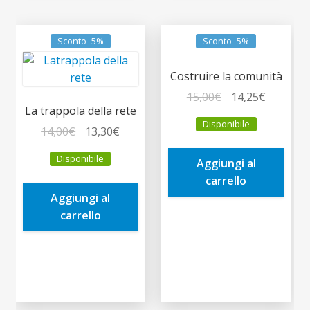
Sconto -5%
Sconto -5%
Costruire la comunità
Il
Il
15,00
€
14,25
€
La trappola della rete
prezzo
prezzo
Disponibile
Il
Il
originale
attuale
14,00
€
13,30
€
prezzo
prezzo
era:
è:
Disponibile
Aggiungi al
originale
attuale
15,00€.
14,25€.
carrello
era:
è:
Aggiungi al
14,00€.
13,30€.
carrello