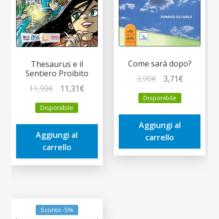
Come sarà dopo?
Thesaurus e il
Sentiero Proibito
Il
Il
3,90
€
3,71
€
Il
Il
11,90
€
11,31
€
prezzo
prezzo
Disponibile
prezzo
prezzo
originale
attuale
Disponibile
originale
attuale
era:
è:
era:
è:
Aggiungi al
3,90€.
3,71€.
Aggiungi al
11,90€.
11,31€.
carrello
carrello
Sconto -5%