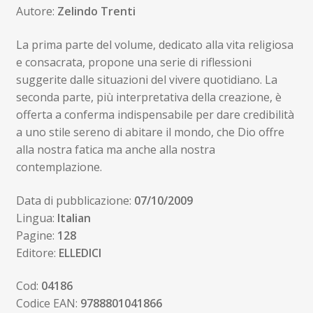
Autore:
Zelindo Trenti
8,00€.
7,60€.
La prima parte del volume, dedicato alla vita religiosa
e consacrata, propone una serie di riflessioni
suggerite dalle situazioni del vivere quotidiano. La
seconda parte, più interpretativa della creazione, è
offerta a conferma indispensabile per dare credibilità
a uno stile sereno di abitare il mondo, che Dio offre
alla nostra fatica ma anche alla nostra
contemplazione.
Data di pubblicazione:
07/10/2009
Lingua:
Italian
Pagine:
128
Editore:
ELLEDICI
Cod:
04186
Codice EAN:
9788801041866