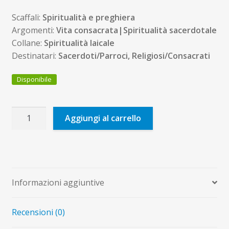
Scaffali:
Spiritualità e preghiera
Argomenti:
Vita consacrata|Spiritualità sacerdotale
Collane:
Spiritualità laicale
Destinatari:
Sacerdoti/Parroci, Religiosi/Consacrati
Disponibile
La
Aggiungi al carrello
Secolarità
nell'orizzonte
della
creazione
quantità
Informazioni aggiuntive
Recensioni (0)