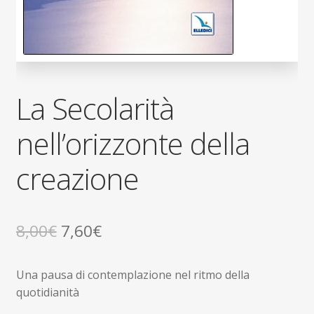
La Secolarità
nell’orizzonte della
creazione
Il
Il
8,00
€
7,60
€
prezzo
prezzo
Una pausa di contemplazione nel ritmo della
originale
attuale
quotidianità
era:
è: