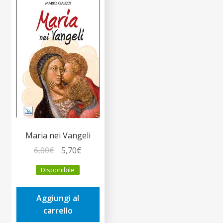
Maria nei Vangeli
Il
Il
6,00
€
5,70
€
prezzo
prezzo
Disponibile
originale
attuale
era:
è:
Aggiungi al
6,00€.
5,70€.
carrello