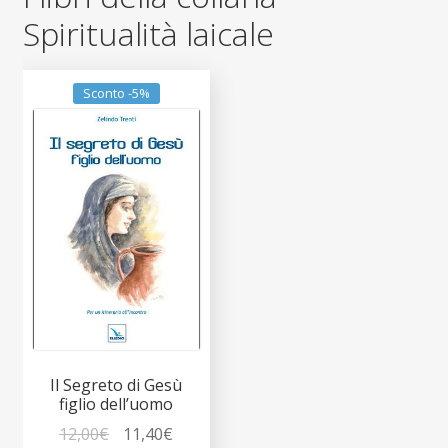
Spiritualità laicale
Sconto -5%
Il Segreto di Gesù
figlio dell’uomo
Il
Il
12,00
€
11,40
€