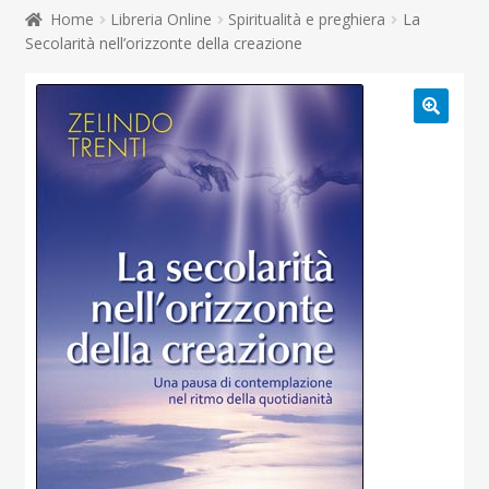
child
Home
Libreria Online
Spiritualità e preghiera
La
Espandi
Contatti
Secolarità nell’orizzonte della creazione
il
menu
Espandi
Don Bosco
child
il
menu
child