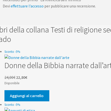
Devi
effettuare l’accesso
per pubblicare una recensione.
libri della collana Testi di religione
ado
Sconto -5%
Donne della Bibbia narrate dall’ar
Il
Il
24,00
€
22,80
€
prezzo
prezzo
Disponibile
originale
attuale
era:
è:
Aggiungi al carrello
24,00€.
22,80€.
Sconto -5%