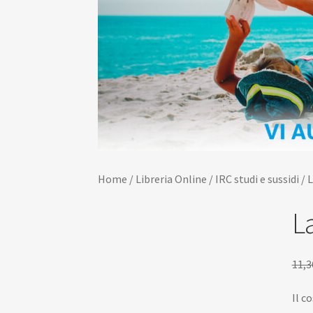
Home
/
Libreria Online
/
IRC studi e sussidi
/
L
La
11,3
Il c