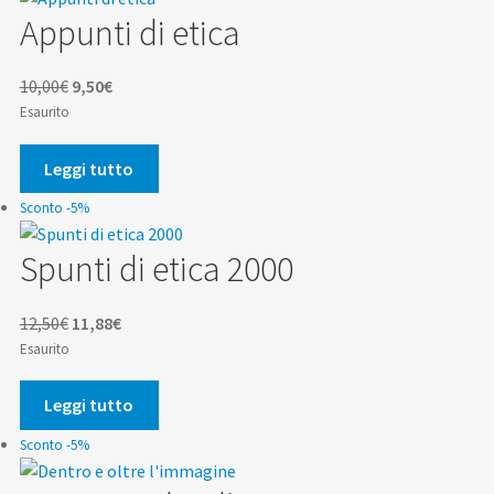
Appunti di etica
Il
Il
10,00
€
9,50
€
prezzo
prezzo
Esaurito
originale
attuale
era:
è:
Leggi tutto
10,00€.
9,50€.
Sconto -5%
Spunti di etica 2000
Il
Il
12,50
€
11,88
€
prezzo
prezzo
Esaurito
originale
attuale
era:
è:
Leggi tutto
12,50€.
11,88€.
Sconto -5%