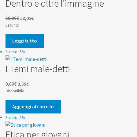
Dentro e oltre l’immagine
Il
Il
19,00
€
18,05
€
prezzo
prezzo
Esaurito
originale
attuale
era:
è:
Leggi tutto
19,00€.
18,05€.
Sconto -5%
I Temi male-detti
Il
Il
9,00
€
8,55
€
prezzo
prezzo
Disponibile
originale
attuale
era:
è:
Aggiungi al carrello
9,00€.
8,55€.
Sconto -5%
Etica per giovani