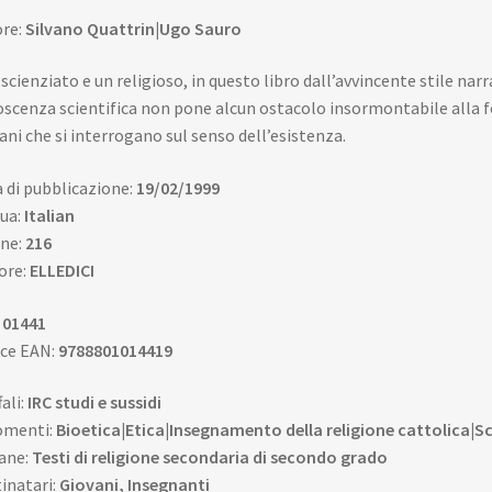
era:
è:
re:
Silvano Quattrin|Ugo Sauro
11,36€.
10,79€.
scienziato e un religioso, in questo libro dall’avvincente stile narr
scenza scientifica non pone alcun ostacolo insormontabile alla fe
ani che si interrogano sul senso dell’esistenza.
 di pubblicazione:
19/02/1999
ua:
Italian
ne:
216
ore:
ELLEDICI
:
01441
ce EAN:
9788801014419
fali:
IRC studi e sussidi
omenti:
Bioetica|Etica|Insegnamento della religione cattolica|S
ane:
Testi di religione secondaria di secondo grado
inatari:
Giovani, Insegnanti