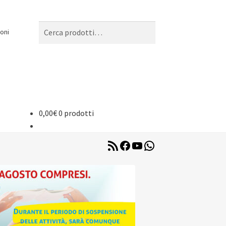
Cerca:
Cerca
oni
0,00
€
0 prodotti
RSS
Facebook
YouTube
WhatsApp
Feed