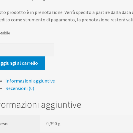
to prodotto è in prenotazione. Verrà spedito a partire dalla data di
redito come strumento di pagamento, la prenotazione resterà valid
tabile
ncita
'infinito
ggiungi al carrello
tità
Informazioni aggiuntive
Recensioni (0)
formazioni aggiuntive
Peso
0,390 g