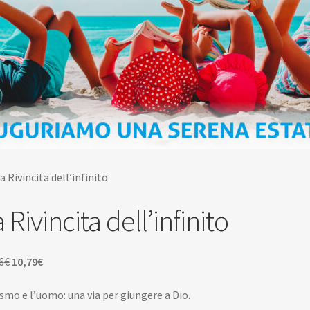
a Rivincita dell’infinito
 Rivincita dell’infinito
Il
Il
6
€
10,79
€
prezzo
prezzo
osmo e l’uomo: una via per giungere a Dio.
originale
attuale