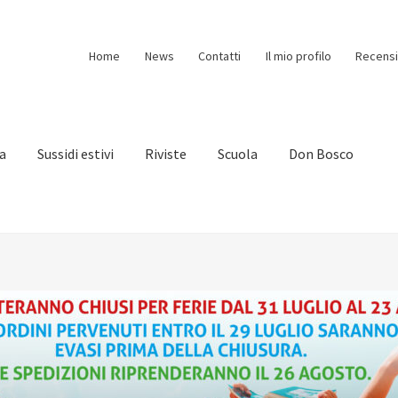
Home
News
Contatti
Il mio profilo
Recensi
ia
Sussidi estivi
Riviste
Scuola
Don Bosco