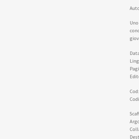
Auto
Uno 
cono
giov
Data
Ling
Pagi
Edit
Cod
Codi
Scaf
Arg
Coll
Dest