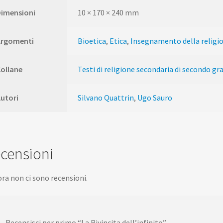
Dimensioni
10 × 170 × 240 mm
Argomenti
Bioetica
,
Etica
,
Insegnamento della religio
ollane
Testi di religione secondaria di secondo gr
utori
Silvano Quattrin
,
Ugo Sauro
censioni
ra non ci sono recensioni.
Recensisci per primo “La Rivincita dell’infinito”