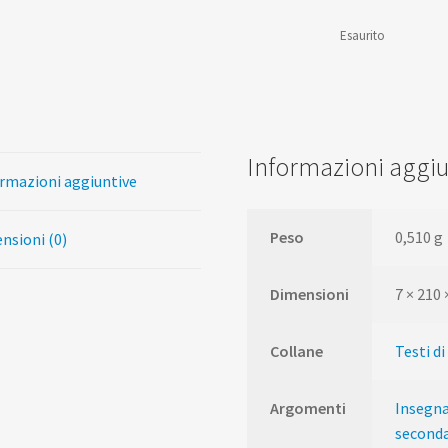
Esaurito
Informazioni aggiu
rmazioni aggiuntive
Peso
0,510 g
nsioni (0)
Dimensioni
7 × 210
Collane
Testi d
Argomenti
Insegna
seconda