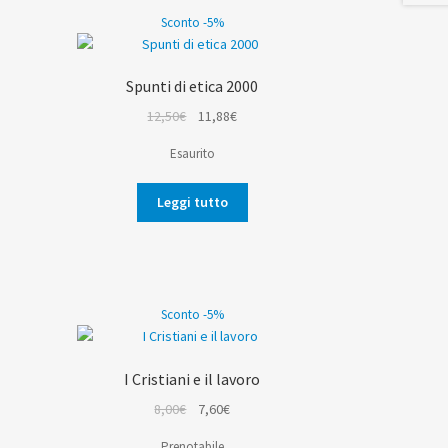
Sconto -5%
Spunti di etica 2000
Il
Il
12,50
€
11,88
€
prezzo
prezzo
Esaurito
originale
attuale
era:
è:
Leggi tutto
12,50€.
11,88€.
Sconto -5%
I Cristiani e il lavoro
Il
Il
8,00
€
7,60
€
o
prezzo
prezzo
Prenotabile