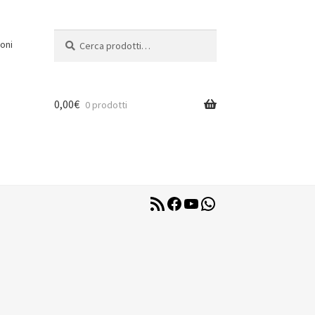
Cerca:
Cerca
oni
0,00
€
0 prodotti
RSS
Facebook
YouTube
WhatsApp
Feed