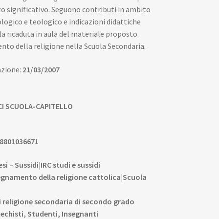
significativo. Seguono contributi in ambito
logico e teologico e indicazioni didattiche
la ricaduta in aula del materiale proposto.
nto della religione nella Scuola Secondaria.
azione:
21/03/2007
CI SCUOLA-CAPITELLO
8801036671
i – Sussidi|IRC studi e sussidi
egnamento della religione cattolica|Scuola
i religione secondaria di secondo grado
echisti, Studenti, Insegnanti