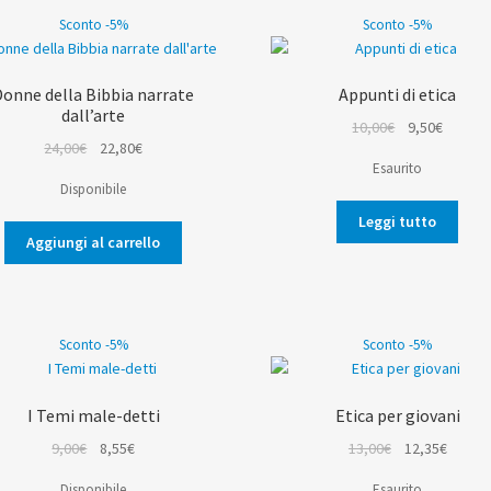
Sconto -5%
Sconto -5%
Donne della Bibbia narrate
Appunti di etica
dall’arte
Il
Il
10,00
€
9,50
€
Il
Il
24,00
€
22,80
€
prezzo
prezzo
Esaurito
prezzo
prezzo
originale
attuale
Disponibile
originale
attuale
era:
è:
era:
è:
Leggi tutto
10,00€.
9,50€.
Aggiungi al carrello
24,00€.
22,80€.
Sconto -5%
Sconto -5%
I Temi male-detti
Etica per giovani
Il
Il
Il
Il
9,00
€
8,55
€
13,00
€
12,35
€
prezzo
prezzo
prezzo
prezz
Disponibile
Esaurito