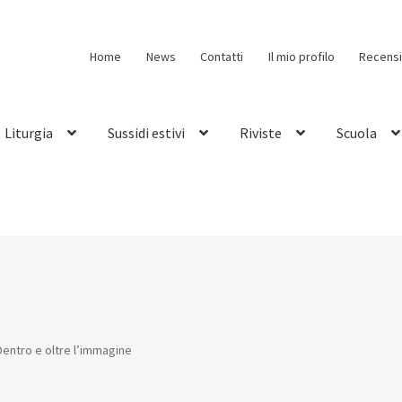
Home
News
Contatti
Il mio profilo
Recensi
Liturgia
Sussidi estivi
Riviste
Scuola
Dentro e oltre l’immagine