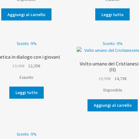
originale
attuale
originale
attual
era:
è:
era:
è:
Aggiungi al carrello
Leggi tutto
9,00€.
8,55€.
13,00€.
12,35€
Sconto -5%
Sconto -5%
etica in dialogo con i giovani
Volto umano del Cristianes
Il
Il
13,00
€
12,35
€
(Il)
prezzo
prezzo
Esaurito
Il
Il
15,50
€
14,73
€
originale
attuale
prezzo
prezz
era:
è:
Disponibile
originale
attual
Leggi tutto
13,00€.
12,35€.
era:
è:
Aggiungi al carrello
15,50€.
14,73€
Sconto -5%