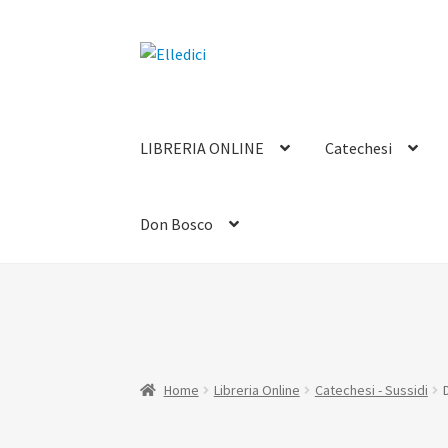
Vai
Vai
alla
al
navigazione
contenuto
LIBRERIA ONLINE
Catechesi
Don Bosco
Home
Libreria Online
Catechesi - Sussidi