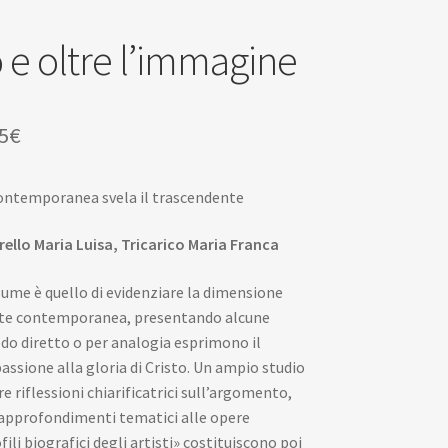
 e oltre l’immagine
Il
5
€
zzo
prezzo
ontemporanea svela il trascendente
inale
attuale
è:
ello Maria Luisa, Tricarico Maria Franca
0€.
18,05€.
lume è quello di evidenziare la dimensione
arte contemporanea, presentando alcune
do diretto o per analogia esprimono il
assione alla gloria di Cristo. Un ampio studio
re riflessioni chiarificatrici sull’argomento,
 approfondimenti tematici alle opere
fili biografici degli artisti» costituiscono poi