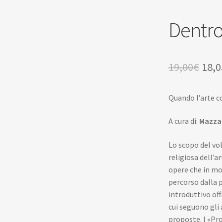
Dentro
Il
19,00
€
18,0
pre
Quando l’arte c
orig
era:
A cura di:
Mazzar
19,0
Lo scopo del vo
religiosa dell’
opere che in mo
percorso dalla p
introduttivo off
cui seguono gli
proposte. I «Pro