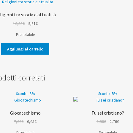
ligioni tra storia e attualità
Il
Il
10,33
€
9,81
€
prezzo
prezzo
Prenotabile
originale
attuale
era:
è:
Aggiungi al carrello
10,33€.
9,81€.
dotti correlati
Sconto -5%
Sconto -5%
Giocatechismo
Tu sei cristiano?
Il
Il
Il
Il
7,00
€
6,65
€
2,90
€
2,76
€
prezzo
prezzo
prezzo
prezzo
Disponibile
Disponibile