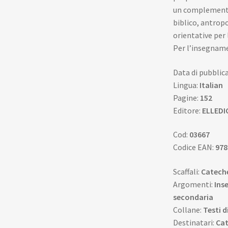
un complemento 
biblico, antropo
orientative per 
Per l’insegname
Data di pubblic
Lingua:
Italian
Pagine:
152
Editore:
ELLEDI
Cod:
03667
Codice EAN:
978
Scaffali:
Cateches
Argomenti:
Ins
secondaria
Collane:
Testi d
Destinatari:
Cat