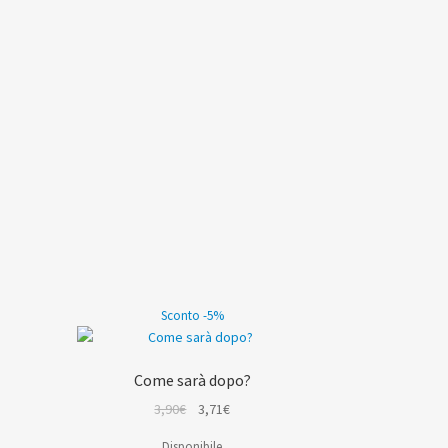
Sconto -5%
Come sarà dopo?
Il
Il
3,90
€
3,71
€
prezzo
prezzo
Disponibile