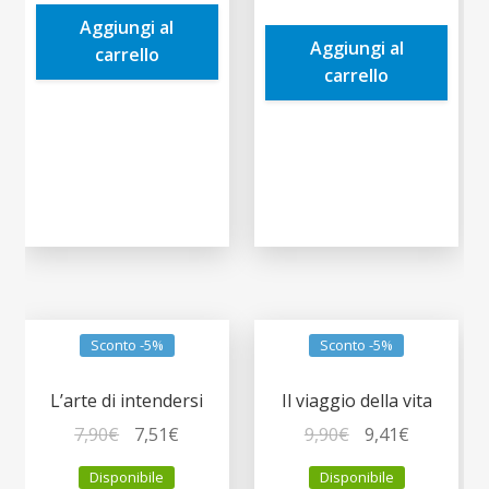
era:
è:
era:
è:
Aggiungi al
9,00€.
8,55€.
Aggiungi al
5,90€.
5,61€.
carrello
carrello
Sconto -5%
Sconto -5%
L’arte di intendersi
Il viaggio della vita
Il
Il
Il
Il
7,90
€
7,51
€
9,90
€
9,41
€
prezzo
prezzo
prezzo
prezzo
Disponibile
Disponibile
originale
attuale
originale
attuale