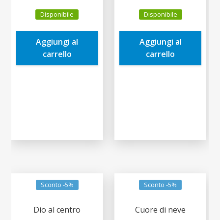
prezzo
prezzo
prezzo
prezzo
Disponibile
Disponibile
originale
attuale
originale
attuale
era:
è:
era:
è:
Aggiungi al
Aggiungi al
2,90€.
2,76€.
2,90€.
2,76€.
carrello
carrello
Sconto -5%
Sconto -5%
Dio al centro
Cuore di neve