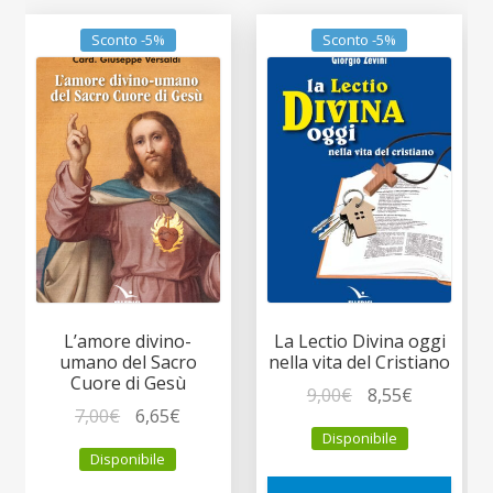
Sconto -5%
Sconto -5%
L’amore divino-
La Lectio Divina oggi
umano del Sacro
nella vita del Cristiano
Cuore di Gesù
Il
Il
9,00
€
8,55
€
Il
Il
7,00
€
6,65
€
prezzo
prezzo
Disponibile
prezzo
prezzo
originale
attuale
Disponibile
originale
attuale
era:
è: