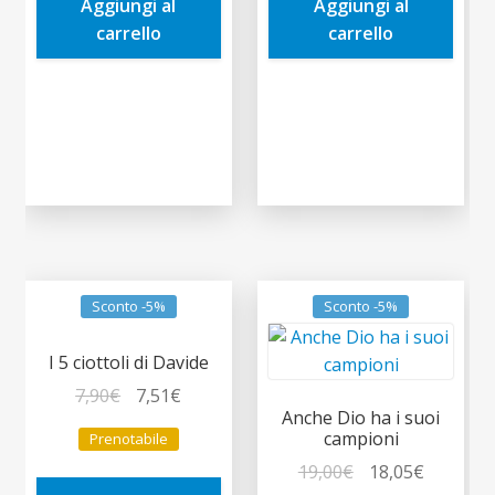
Aggiungi al
Aggiungi al
9,50€.
9,03€.
7,90€.
7,51€.
carrello
carrello
Sconto -5%
Sconto -5%
I 5 ciottoli di Davide
Il
Il
7,90
€
7,51
€
Anche Dio ha i suoi
prezzo
prezzo
campioni
Prenotabile
originale
attuale
Il
Il
19,00
€
18,05
€
era:
è: