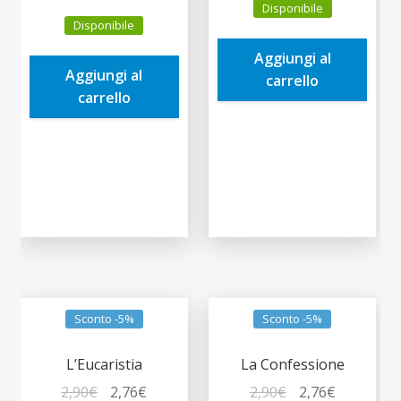
Disponibile
prezzo
prezzo
originale
attuale
Disponibile
originale
attuale
era:
è:
era:
è:
Aggiungi al
14,00€.
13,30€.
Aggiungi al
12,00€.
11,40€.
carrello
carrello
Sconto -5%
Sconto -5%
L’Eucaristia
La Confessione
Il
Il
Il
Il
2,90
€
2,76
€
2,90
€
2,76
€