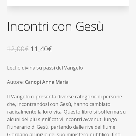
Incontri con Gesù
Il
Il
12,00
€
11,40
€
prezzo
prezzo
Lectio divina su passi del Vangelo
originale
attuale
era:
è:
Autore:
Canopi Anna Maria
12,00€.
11,40€.
Il Vangelo ci presenta diverse categorie di persone
che, incontrandosi con Gesù, hanno cambiato
radicalmente la loro vita. Questo libro si sofferma su
alcuni dei più significativi incontri avvenuti lungo
l’itinerario di Gesù, partendo dalle rive del fiume
Giordano all’inizio del suo ministero pubblico, fino