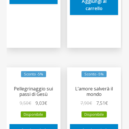
Aggiungi al
3,00€.
2,85€.
carrello
Sconto -5%
Sconto -5%
Pellegrinaggio sui
L’amore salverà il
passi di Gesù
mondo
Il
Il
Il
Il
9,50
€
9,03
€
7,90
€
7,51
€
prezzo
prezzo
prezzo
prezzo
Disponibile
Disponibile
originale
attuale
originale
attuale
era:
è:
era:
è: