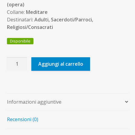
(opera)
Collane:
Meditare
Destinatari:
Adulti, Sacerdoti/Parroci,
Religiosi/Consacrati
Disponibile
Incontri
Aggiungi al carrello
con
Gesù
quantità
Informazioni aggiuntive
Recensioni (0)