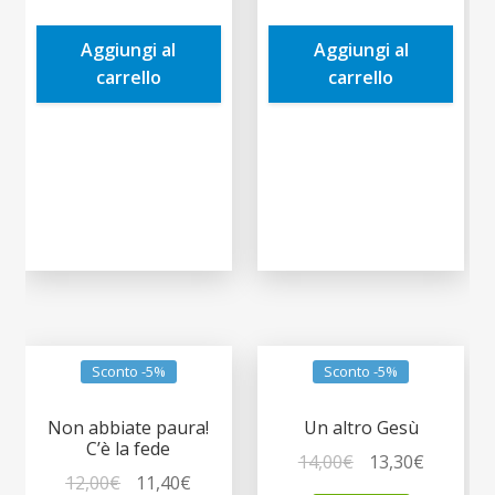
era:
è:
era:
è:
Aggiungi al
Aggiungi al
7,90€.
7,51€.
9,90€.
9,41€.
carrello
carrello
Sconto -5%
Sconto -5%
Non abbiate paura!
Un altro Gesù
C’è la fede
Il
Il
14,00
€
13,30
€
Il
Il
12,00
€
11,40
€
prezzo
prezzo