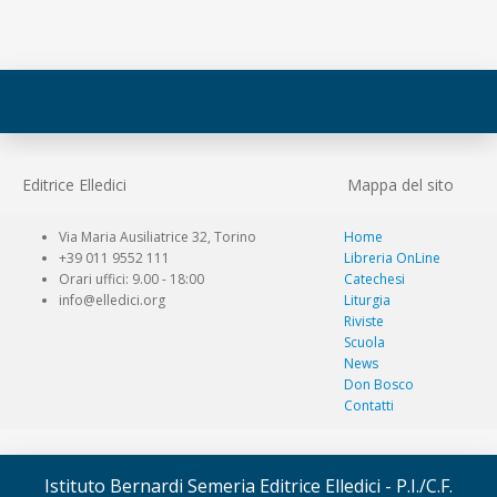
Editrice Elledici
Mappa del sito
Via Maria Ausiliatrice 32, Torino
Home
+39 011 9552 111
Libreria OnLine
Orari uffici: 9.00 - 18:00
Catechesi
info@elledici.org
Liturgia
Riviste
Scuola
News
Don Bosco
Contatti
Istituto Bernardi Semeria Editrice Elledici - P.I./C.F.