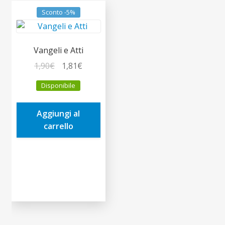
Sconto -5%
Vangeli e Atti
Il
Il
1,90
€
1,81
€
prezzo
prezzo
Disponibile
originale
attuale
era:
è:
Aggiungi al
1,90€.
1,81€.
carrello