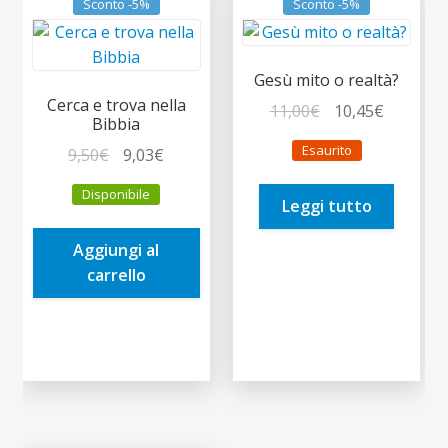
Sconto -5%
Sconto -5%
Gesù mito o realtà?
Cerca e trova nella
Il
Il
11,00
€
10,45
€
Bibbia
prezzo
prezzo
Esaurito
Il
Il
9,50
€
9,03
€
originale
attuale
prezzo
prezzo
era:
è:
Disponibile
originale
attuale
Leggi tutto
11,00€.
10,45€.
era:
è:
Aggiungi al
9,50€.
9,03€.
carrello