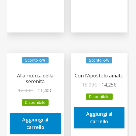
Sconto -5%
Sconto -5%
Alla ricerca della
Con l’Apostolo amato
serenità
Il
Il
15,00
€
14,25
€
Il
Il
12,00
€
11,40
€
prezzo
prezzo
Disponibile
prezzo
prezzo
originale
attuale
Disponibile
originale
attuale
era:
è:
era:
è:
Aggiungi al
15,00€.
14,25€.
Aggiungi al
12,00€.
11,40€.
carrello
carrello