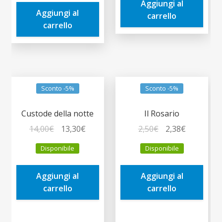
era:
è:
Aggiungi al
9,00€.
8,55€.
Aggiungi al
7,00€.
6,65€.
carrello
carrello
Sconto -5%
Sconto -5%
Custode della notte
Il Rosario
Il
Il
Il
Il
14,00
€
13,30
€
2,50
€
2,38
€
prezzo
prezzo
prezzo
prezzo
Disponibile
Disponibile
originale
attuale
originale
attuale
era:
è:
era:
è:
Aggiungi al
Aggiungi al
14,00€.
13,30€.
2,50€.
2,38€.
carrello
carrello