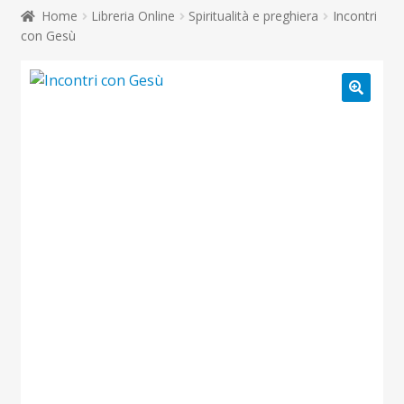
child
Home
Libreria Online
Spiritualità e preghiera
Incontri
Espandi
Contatti
con Gesù
il
menu
Espandi
Don Bosco
child
il
menu
child