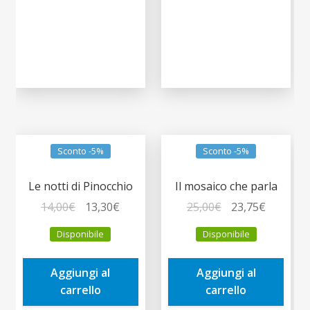
Sconto -5%
Sconto -5%
Le notti di Pinocchio
Il mosaico che parla
Il
Il
Il
Il
14,00
€
13,30
€
25,00
€
23,75
€
prezzo
prezzo
prezzo
prezzo
Disponibile
Disponibile
originale
attuale
originale
attuale
era:
è:
era:
è:
Aggiungi al
Aggiungi al
14,00€.
13,30€.
25,00€.
23,75€.
carrello
carrello