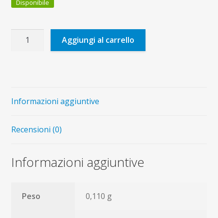
Disponibile
Incontrare
Aggiungi al carrello
Cristo
a
scuola
quantità
Informazioni aggiuntive
Recensioni (0)
Informazioni aggiuntive
Peso
0,110 g