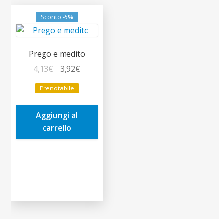
Sconto -5%
Prego e medito
Il
Il
4,13
€
3,92
€
prezzo
prezzo
Prenotabile
originale
attuale
era:
è:
Aggiungi al
4,13€.
3,92€.
carrello