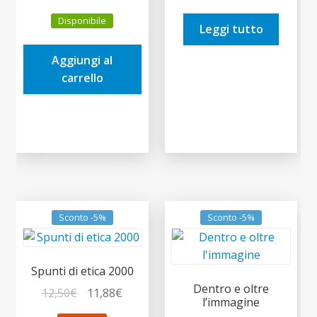
prezzo
prezzo
era:
è:
Disponibile
originale
attuale
Leggi tutto
10,00€.
9,50€.
era:
è:
Aggiungi al
24,00€.
22,80€.
carrello
Sconto -5%
Sconto -5%
Spunti di etica 2000
Dentro e oltre
Il
Il
12,50
€
11,88
€
l’immagine
prezzo
prezzo