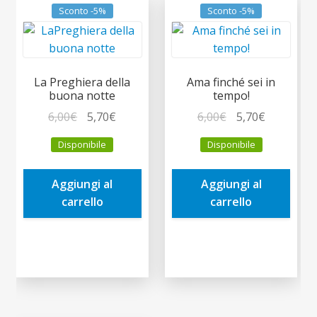
Sconto -5%
Sconto -5%
La Preghiera della
Ama finché sei in
buona notte
tempo!
Il
Il
Il
Il
6,00
€
5,70
€
6,00
€
5,70
€
prezzo
prezzo
prezzo
prezzo
Disponibile
Disponibile
originale
attuale
originale
attuale
era:
è:
era:
è:
Aggiungi al
Aggiungi al
6,00€.
5,70€.
6,00€.
5,70€.
carrello
carrello