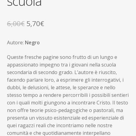
scuola
Il
Il
6,00
€
5,70
€
prezzo
prezzo
Autore:
Negro
originale
attuale
era:
è:
Queste fresche pagine sono frutto di un lungo e
appassionato impegno tra i giovani nella scuola
6,00€.
5,70€.
secondaria di secondo grado. L’autore è riuscito,
facendo parlare loro, a esprimere gli interrogativi, i
dubbi, le delusioni, le attese, le speranze e nello
stesso tempo a rendere percorribili i possibili sentieri
con i quali molti giungono a incontrare Cristo. Il testo
non offre teorie psico-pedagogiche o pastorali, ma
presenta un vissuto esistenziale ed esperienziale di
quei ragazzi reali che incontriamo nelle nostre
comunità e che quotidianamente interpellano