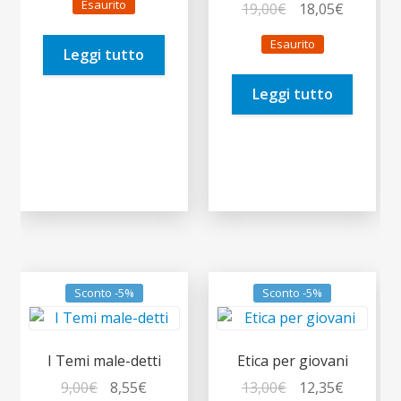
Esaurito
Il
Il
19,00
€
18,05
€
originale
attuale
prezzo
prezzo
era:
è:
Esaurito
originale
attuale
Leggi tutto
12,50€.
11,88€.
era:
è:
Leggi tutto
19,00€.
18,05€.
Sconto -5%
Sconto -5%
I Temi male-detti
Etica per giovani
Il
Il
Il
Il
9,00
€
8,55
€
13,00
€
12,35
€