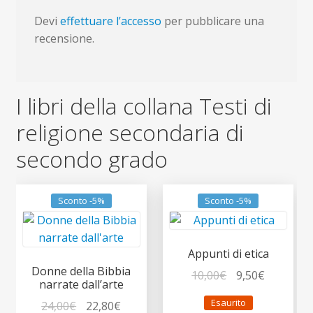
Devi
effettuare l’accesso
per pubblicare una
recensione.
I libri della collana Testi di
religione secondaria di
secondo grado
Sconto -5%
Sconto -5%
Appunti di etica
Donne della Bibbia
Il
Il
10,00
€
9,50
€
narrate dall’arte
prezzo
prezzo
Esaurito
Il
Il
24,00
€
22,80
€
originale
attuale