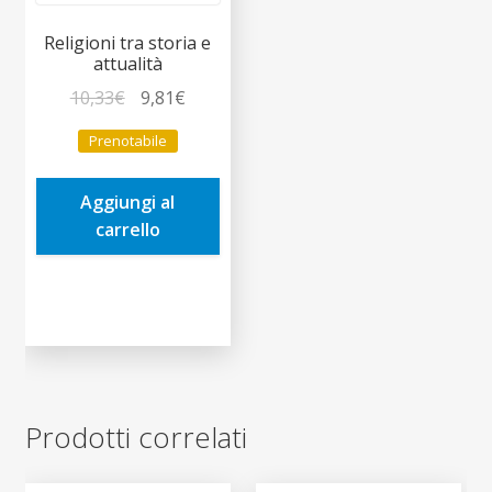
Religioni tra storia e
attualità
Il
Il
10,33
€
9,81
€
prezzo
prezzo
Prenotabile
originale
attuale
era:
è:
Aggiungi al
10,33€.
9,81€.
carrello
Prodotti correlati