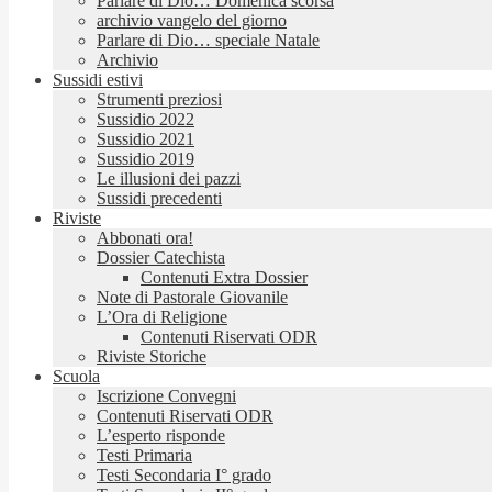
Parlare di Dio… Domenica scorsa
archivio vangelo del giorno
Parlare di Dio… speciale Natale
Archivio
Sussidi estivi
Strumenti preziosi
Sussidio 2022
Sussidio 2021
Sussidio 2019
Le illusioni dei pazzi
Sussidi precedenti
Riviste
Abbonati ora!
Dossier Catechista
Contenuti Extra Dossier
Note di Pastorale Giovanile
L’Ora di Religione
Contenuti Riservati ODR
Riviste Storiche
Scuola
Iscrizione Convegni
Contenuti Riservati ODR
L’esperto risponde
Testi Primaria
Testi Secondaria I° grado