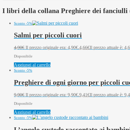
I libri della collana Preghiere dei fanciulli
Sconto -5%
Salmi per piccoli cuori
4,90
€
Il prezzo originale era: 4,90€.
4,66
€
Il prezzo attuale è: 4,
Disponibile
Aggiungi al carrello
Sconto -5%
Preghiere di ogni giorno per piccoli cu
9,90
€
Il prezzo originale era: 9,90€.
9,41
€
Il prezzo attuale è: 9,
Disponibile
Aggiungi al carrello
Sconto -5%
L’angelo custode raccontato ai bambin