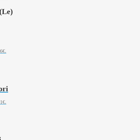
 (Le)
66€.
ori
41€.
i