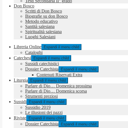
Testi Secondaria II° grado
Don Bosco
Scritti di Don Bosco
Biografie su don Bosco
Metodo educativo
Santità salesiana
Spiritualità salesiana
Luoghi Salesiani
Libreria Online
Espandi il menu child
Cataloghi
Catechesi
Espandi il menu child
Sussidi catechistici
Dossier Catechista
Espandi il menu child
Contenuti Riservati Extra
Liturgia
Espandi il menu child
Parlare di Dio… Domenica prossima
Parlare di Dio… Domenica scorsa
Strumenti preziosi
Sussidi
Espandi il menu child
Sussidio 2019
Le illusioni dei pazzi
Riviste
Espandi il menu child
Dossier Catechista
Espandi il menu child