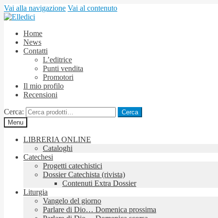
Vai alla navigazione
Vai al contenuto
Home
News
Contatti
L’editrice
Punti vendita
Promotori
Il mio profilo
Recensioni
Cerca:
Cerca
Menu
LIBRERIA ONLINE
Cataloghi
Catechesi
Progetti catechistici
Dossier Catechista (rivista)
Contenuti Extra Dossier
Liturgia
Vangelo del giorno
Parlare di Dio… Domenica prossima