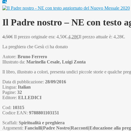
🔍
Il Padre nostro – NE con testo 
4,50
€
Il prezzo originale era: 4,50€.
4,28
€
Il prezzo attuale è: 4,28€.
La preghiera che Gesù ci ha donato
Autore:
Bruno Ferrero
Illustrato da:
Marinella Cesale, Luigi Zonta
Il libro, illustrato a colori, presenta undici piccole storie e qualche p
Data di pubblicazione:
28/09/2016
Lingua:
Italian
Pagine:
32
Editore:
ELLEDICI
Cod:
10315
Codice EAN:
9788801103151
Scaffali:
Spiritualità e preghiera
Argomenti:
Fanciulli|Padre Nostro|Racconti|Educazione alla preg