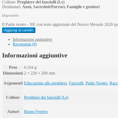
Collane:
Preghiere dei fanciulli (Le)
Destinatari:
Anni, Sacerdoti/Parroci, Famiglie e genitori
Disponibile
Il Padre nostro - NE con testo aggiornato del Nuovo Messale 2020 qu
Aggiungi al carrello
Informazioni aggiuntive
Recensioni (0)
Informazioni aggiuntive
Peso
0,104 g
Dimensioni
2 × 220 × 200 mm
Argomenti
Educazione alla preghiera
,
Fanciulli
,
Padre Nostro
,
Racc
Collane
Preghiere dei fanciulli (Le)
Autori
Bruno Ferrero