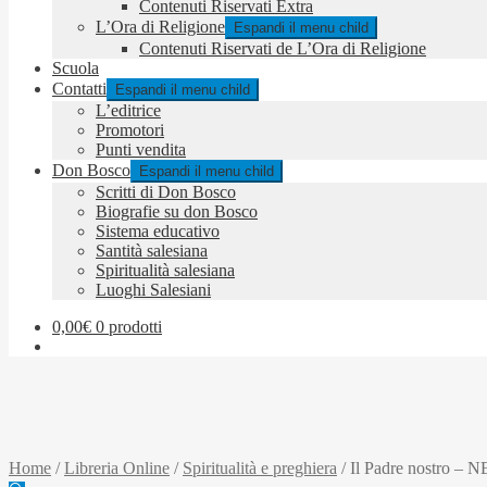
Contenuti Riservati Extra
L’Ora di Religione
Espandi il menu child
Contenuti Riservati de L’Ora di Religione
Scuola
Contatti
Espandi il menu child
L’editrice
Promotori
Punti vendita
Don Bosco
Espandi il menu child
Scritti di Don Bosco
Biografie su don Bosco
Sistema educativo
Santità salesiana
Spiritualità salesiana
Luoghi Salesiani
0,00
€
0 prodotti
Home
/
Libreria Online
/
Spiritualità e preghiera
/
Il Padre nostro – N