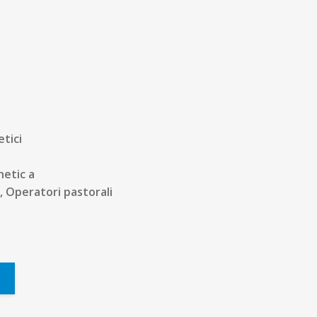
tici
hetic a
, Operatori pastorali