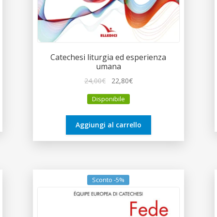
Catechesi liturgia ed esperienza
umana
Il
Il
24,00
€
22,80
€
prezzo
prezzo
Disponibile
originale
attuale
era:
è:
24,00€.
22,80€.
Aggiungi al carrello
Sconto -5%