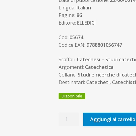
Data di pubblicazione:
25/06/2014
Lingua:
Italian
Pagine:
86
Editore:
ELLEDICI
Cod:
05674
Codice EAN:
9788801056747
Scaffali:
Catechesi – Studi cateche
Argomenti:
Catechetica
Collane:
Studi e ricerche di catec
Destinatari:
Catecheti, Catechisti
Disponibile
Il
Aggiungi al carrello
desiderio
come