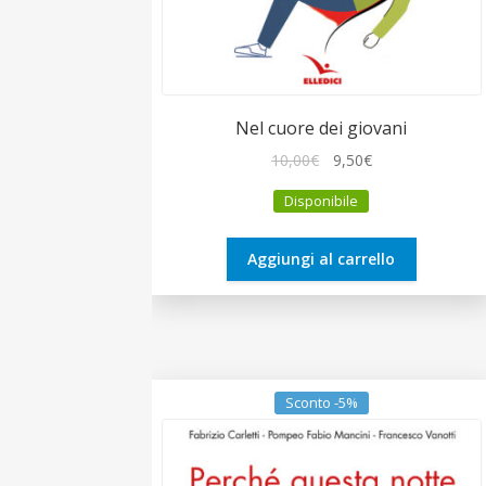
Nel cuore dei giovani
Il
Il
10,00
€
9,50
€
prezzo
prezzo
Disponibile
originale
attuale
era:
è:
10,00€.
9,50€.
Aggiungi al carrello
Sconto -5%