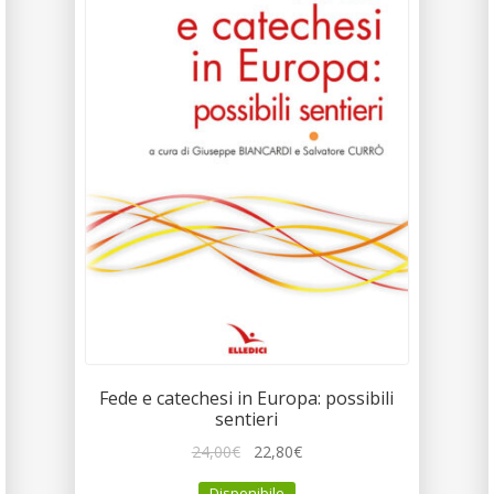
Fede e catechesi in Europa: possibili
sentieri
Il
Il
24,00
€
22,80
€
prezzo
prezzo
Disponibile