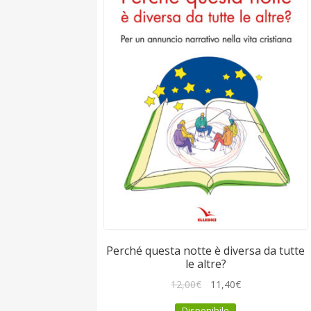
Perché questa notte è diversa da tutte
le altre?
Il
Il
12,00
€
11,40
€
prezzo
prezzo
Disponibile