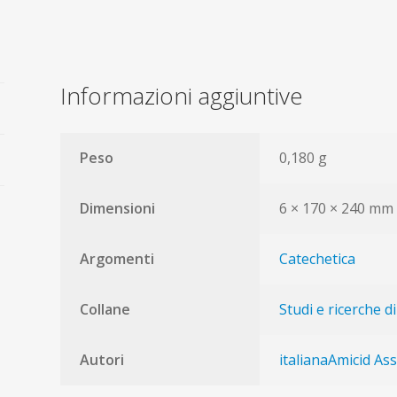
promessa
del
dono
quantità
Informazioni aggiuntive
Peso
0,180 g
Dimensioni
6 × 170 × 240 mm
Argomenti
Catechetica
Collane
Studi e ricerche di
Autori
italianaAmicid As