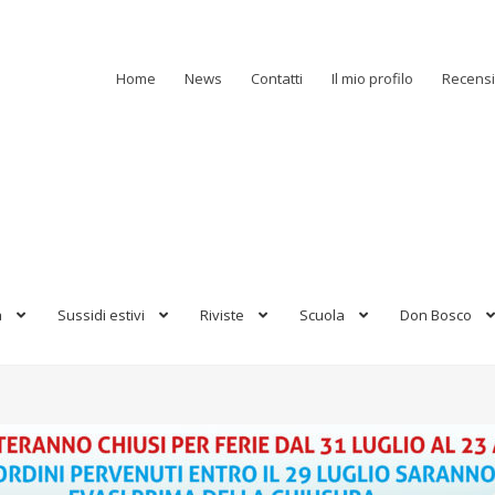
Home
News
Contatti
Il mio profilo
Recensi
a
Sussidi estivi
Riviste
Scuola
Don Bosco