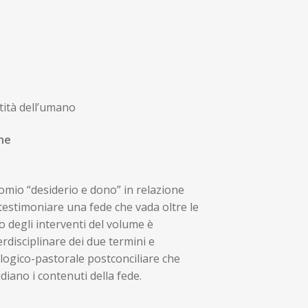
ntità dell’umano
one
nomio “desiderio e dono” in relazione
testimoniare una fede che vada oltre le
o degli interventi del volume è
rdisciplinare dei due termini e
ologico-pastorale postconciliare che
idiano i contenuti della fede.