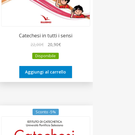
Catechesi in tutti i sensi
Il
Il
22,00
€
20,90
€
prezzo
prezzo
Disponibile
originale
attuale
era:
è:
22,00€.
20,90€.
Aggiungi al carrello
Sconto -5%