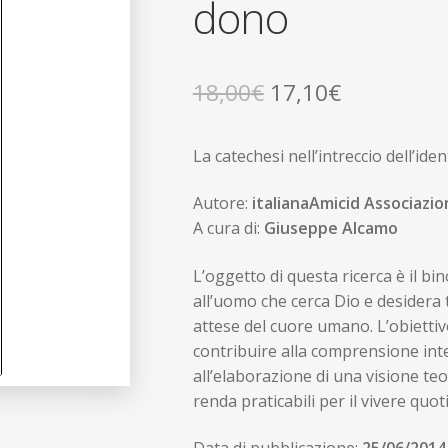
dono
Il
Il
18,00
€
17,10
€
prezzo
prezzo
La catechesi nell’intreccio dell’ide
originale
attuale
era:
è:
Autore:
italianaAmicid Associazi
A cura di:
Giuseppe Alcamo
18,00€.
17,10€.
L’oggetto di questa ricerca è il bi
all’uomo che cerca Dio e desidera 
attese del cuore umano. L’obiettiv
contribuire alla comprensione inte
all’elaborazione di una visione te
renda praticabili per il vivere quot