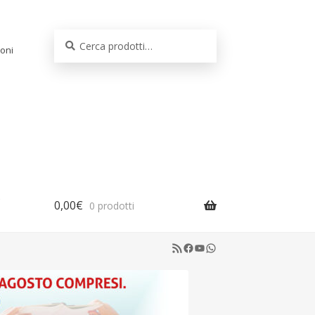
Cerca:
Cerca
oni
0,00
€
0 prodotti
RSS Feed
Facebook
YouTube
WhatsApp