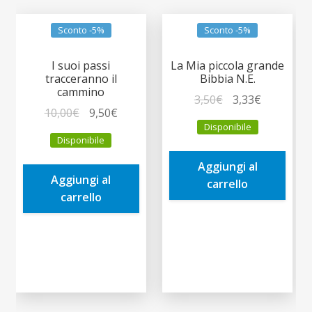
Sconto -5%
Sconto -5%
I suoi passi
La Mia piccola grande
tracceranno il
Bibbia N.E.
cammino
Il
Il
3,50
€
3,33
€
Il
Il
10,00
€
9,50
€
prezzo
prezzo
Disponibile
prezzo
prezzo
originale
attuale
Disponibile
originale
attuale
era:
è:
era:
è:
Aggiungi al
3,50€.
3,33€.
Aggiungi al
10,00€.
9,50€.
carrello
carrello