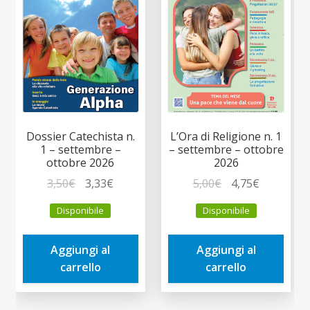
Dossier Catechista n.
L’Ora di Religione n. 1
1 – settembre –
– settembre – ottobre
ottobre 2026
2026
Il
Il
Il
Il
3,50
€
3,33
€
5,00
€
4,75
€
prezzo
prezzo
prezzo
prezzo
Disponibile
Disponibile
originale
attuale
originale
attuale
era:
è:
era:
è:
Aggiungi al
Aggiungi al
3,50€.
3,33€.
5,00€.
4,75€.
carrello
carrello