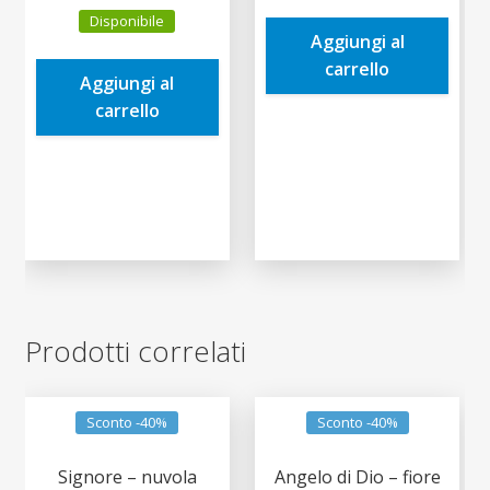
prezzo
prezzo
era:
è:
Disponibile
originale
attuale
Aggiungi al
2,50€.
2,38€.
era:
è:
carrello
Aggiungi al
7,00€.
6,65€.
carrello
Prodotti correlati
Sconto -40%
Sconto -40%
Signore – nuvola
Angelo di Dio – fiore