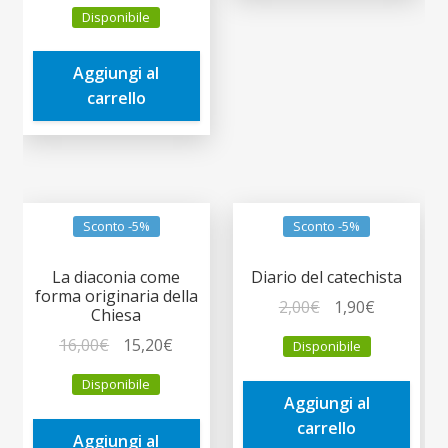
prezzo
prezzo
Disponibile
originale
attuale
era:
è:
Aggiungi al
7,00€.
6,65€.
carrello
Sconto -5%
Sconto -5%
La diaconia come
Diario del catechista
forma originaria della
Il
Il
2,00
€
1,90
€
Chiesa
prezzo
prezzo
Il
Il
16,00
€
15,20
€
Disponibile
originale
attuale
prezzo
prezzo
era:
è:
Disponibile
originale
attuale
Aggiungi al
2,00€.
1,90€.
era:
è:
carrello
Aggiungi al
16,00€.
15,20€.