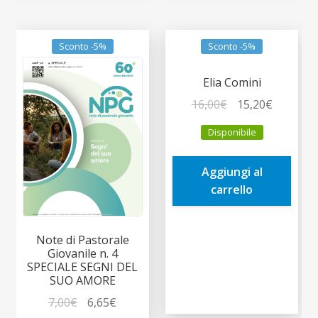
Sconto -5%
Sconto -5%
Elia Comini
Il
Il
16,00
€
15,20
€
prezzo
prezzo
Disponibile
originale
attuale
era:
è:
Aggiungi al
16,00€.
15,20€.
carrello
Note di Pastorale
Giovanile n. 4
SPECIALE SEGNI DEL
SUO AMORE
Il
Il
7,00
€
6,65
€