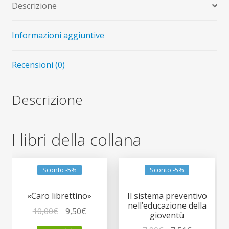
Descrizione
Informazioni aggiuntive
Recensioni (0)
Descrizione
I libri della collana
Sconto -5%
Sconto -5%
«Caro librettino»
Il sistema preventivo
nell’educazione della
Il
Il
10,00
€
9,50
€
gioventù
prezzo
prezzo