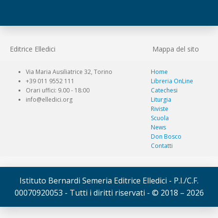
Editrice Elledici
Mappa del sito
Via Maria Ausiliatrice 32, Torino
Home
+39 011 9552 111
Libreria OnLine
Orari uffici: 9.00 - 18:00
Catechesi
info@elledici.org
Liturgia
Riviste
Scuola
News
Don Bosco
Contatti
Istituto Bernardi Semeria Editrice Elledici - P.I./C.F.
00070920053 - Tutti i diritti riservati - © 2018 – 2026