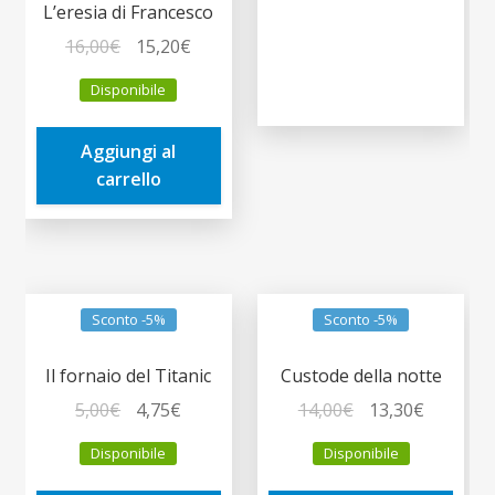
L’eresia di Francesco
Il
Il
16,00
€
15,20
€
prezzo
prezzo
Disponibile
originale
attuale
era:
è:
Aggiungi al
16,00€.
15,20€.
carrello
Sconto -5%
Sconto -5%
Il fornaio del Titanic
Custode della notte
Il
Il
Il
Il
5,00
€
4,75
€
14,00
€
13,30
€
prezzo
prezzo
prezzo
prezzo
Disponibile
Disponibile
originale
attuale
originale
attuale
era:
è:
era:
è: