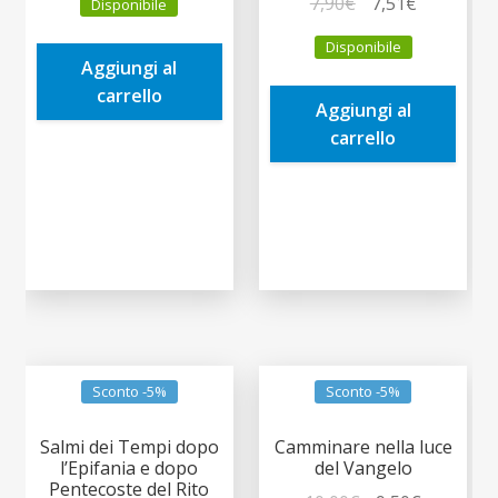
Il
Il
7,90
€
7,51
€
Disponibile
originale
attuale
prezzo
prezzo
era:
è:
Disponibile
originale
attuale
Aggiungi al
10,00€.
9,50€.
era:
è:
carrello
Aggiungi al
7,90€.
7,51€.
carrello
Sconto -5%
Sconto -5%
Salmi dei Tempi dopo
Camminare nella luce
l’Epifania e dopo
del Vangelo
Pentecoste del Rito