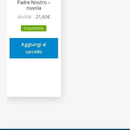
Padre Nostro –
nuvola
Il
Il
36,00
€
21,60
€
prezzo
prezzo
Disponibile
originale
attuale
era:
è:
Aggiungi al
36,00€.
21,60€.
carrello