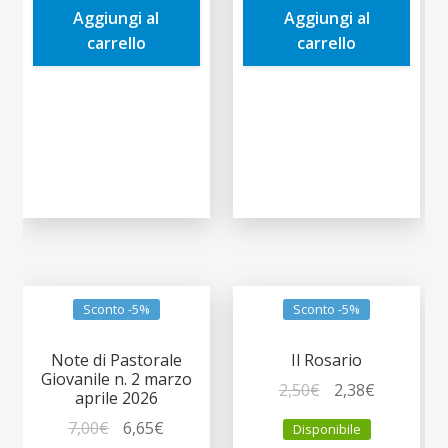
Aggiungi al
Aggiungi al
5,00€.
4,75€.
14,00€.
13,30€.
carrello
carrello
Sconto -5%
Sconto -5%
Note di Pastorale
Il Rosario
Giovanile n. 2 marzo
Il
Il
2,50
€
2,38
€
aprile 2026
prezzo
prezzo
Il
Il
7,00
€
6,65
€
Disponibile
originale
attuale