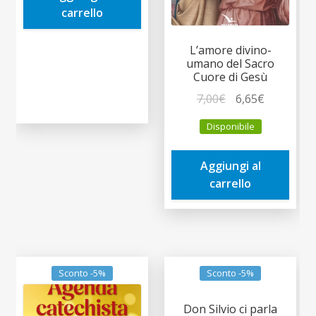
carrello
L’amore divino-
umano del Sacro
Cuore di Gesù
Il
Il
7,00
€
6,65
€
prezzo
prezzo
Disponibile
originale
attuale
era:
è:
Aggiungi al
7,00€.
6,65€.
carrello
Sconto -5%
Sconto -5%
Don Silvio ci parla